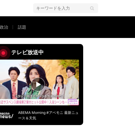
政治
話題
彦氏「（弁護士業界は）自浄作用がない」「弁護士会も自民党の派閥と一緒」
テレビ放送中
ABEMA Morning #アベモニ 最新ニュ
ース＆天気