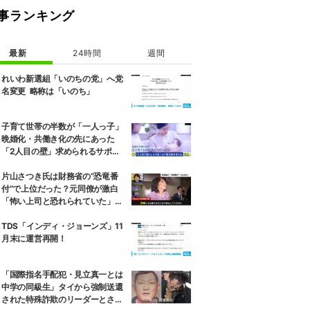
事ランキング
最新
24時間
週間
れいわ新選組「いのちの党」へ党
名変更 略称は「いのち」
子育て世帯の半数が「一人っ子」
晩婚化・共働き化の先にあった
「2人目の壁」求められるサポー
トと、ライフスタイルの変化
片山さつき氏は財務省の“恐竜番
付”で上位だった？元同僚が激白
「怖い上司と恐れられていた」
「関脇からおかみさんに」
TDS「インディ・ジョーンズ」11
月末に運営再開！
「国際指名手配犯・見立真一とは
中学の同級生」タイから強制送還
された特殊詐欺のリーダーとされ