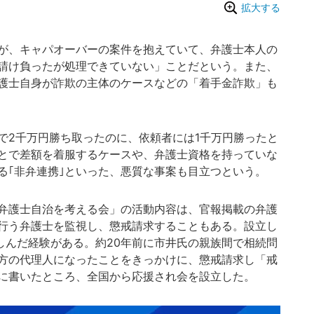
拡大する
が、キャパオーバーの案件を抱えていて、弁護士本人の
請け負ったが処理できていない」ことだという。また、
護士自身が詐欺の主体のケースなどの「着手金詐欺」も
2千万円勝ち取ったのに、依頼者には1千万円勝ったと
とで差額を着服するケースや、弁護士資格を持っていな
る｢非弁連携｣といった、悪質な事案も目立つという。
弁護士自治を考える会」の活動内容は、官報掲載の弁護
行う弁護士を監視し、懲戒請求することもある。設立し
しんだ経験がある。約20年前に市井氏の親族間で相続問
方の代理人になったことをきっかけに、懲戒請求し「戒
に書いたところ、全国から応援され会を設立した。