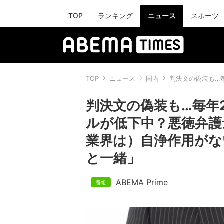
TOP
ランキング
ニュース
スポーツ
TOP
ニュース
国内
判決文の偽装も…
判決文の偽装も…毎年2
ルが低下中？悪徳弁護
業界は）自浄作用がな
と一緒」
ABEMA Prime