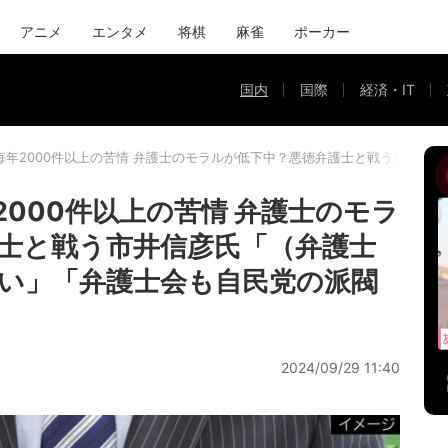
アニメ
エンタメ
将棋
麻雀
ポーカー
国内
国際
経済・IT
毎年2000件以上の苦情 弁護士のモラルが低下中？悪徳弁護士と戦う市井信
000件以上の苦情 弁護士のモラ
士と戦う市井信彦氏「（弁護士
い」「弁護士会も自民党の派閥
2024/09/29 11:40