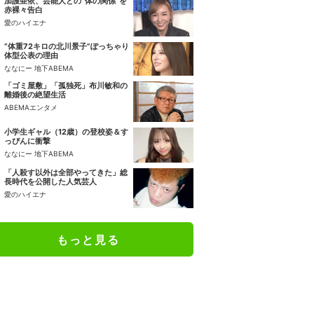
加護亜依、芸能人との“体の関係”を
赤裸々告白
愛のハイエナ
“体重72キロの北川景子”ぽっちゃり
体型公表の理由
ななにー 地下ABEMA
「ゴミ屋敷」「孤独死」布川敏和の
離婚後の絶望生活
ABEMAエンタメ
小学生ギャル（12歳）の登校姿＆す
っぴんに衝撃
ななにー 地下ABEMA
「人殺す以外は全部やってきた」総
長時代を公開した人気芸人
愛のハイエナ
もっと見る