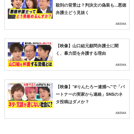
殺到の背景は？判決文の偽装も...悪徳
弁護士どう見抜く
ABEMA
【映像】山口組元顧問弁護士に聞
く、暴力団を弁護する理由
ABEMA
【映像】“#りんたろー逮捕へ”で「パ
ートナーの実家から連絡」SNSのネ
タ投稿はダメか？
ABEMA