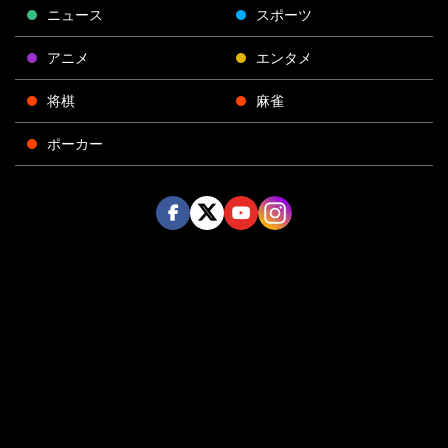
ニュース
スポーツ
アニメ
エンタメ
将棋
麻雀
ポーカー
Face
Twitt
Yout
Insta
運営会社
boo
er
ube
gra
k
m
プライバシーポリシー
プライバシー設定
お問い合わせ