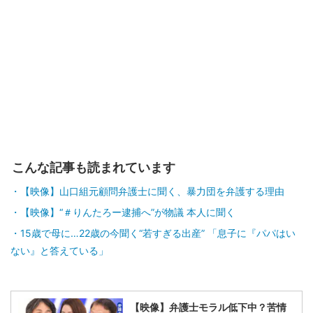
こんな記事も読まれています
【映像】山口組元顧問弁護士に聞く、暴力団を弁護する理由
【映像】“＃りんたろー逮捕へ”が物議 本人に聞く
15歳で母に…22歳の今聞く“若すぎる出産” 「息子に『パパはい
ない』と答えている」
【映像】弁護士モラル低下中？苦情