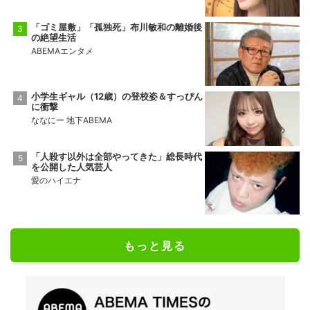
「ゴミ屋敷」「孤独死」布川敏和の離婚後
の絶望生活
ABEMAエンタメ
小学生ギャル（12歳）の登校姿＆すっぴん
に衝撃
ななにー 地下ABEMA
「人殺す以外は全部やってきた」総長時代
を公開した人気芸人
愛のハイエナ
もっと見る