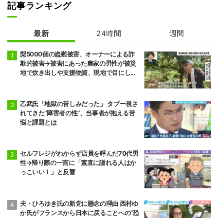
記事ランキング
最新
24時間
週間
梨5000個の盗難被害、オーナーによる詐
欺的被害→被害にあった農家の男性が被災
地で炊き出しや支援物資、現地で目にし
た“助け合いの輪”
乙武氏「地獄の苦しみだった」 タブー視さ
れてきた“障害者の性”、当事者が抱える苦
悩と課題とは
セルフレジがわからず店員を呼んだ70代男
性→帰り際の一言に「素直に謝れる人はか
っこいい！」と反響
夫・ひろゆき氏の新党に懸念の理由 西村ゆ
か氏がフランスから日本に戻ることへの“恐