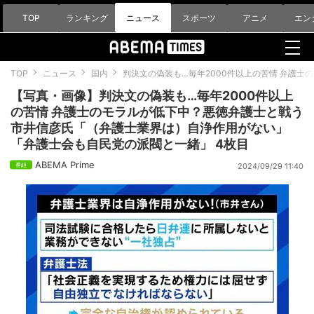
TOP
ランキング
ニュース
スポーツ
アニメ
エン
TOP
ニュース
国内
判決文の偽装も…毎年2000件以上の苦情 弁護
【写真・画像】判決文の偽装も…毎年2000件以上
の苦情 弁護士のモラルが低下中？悪徳弁護士と戦う
市井信彦氏「（弁護士業界は）自浄作用がない」
「弁護士会も自民党の派閥と一緒」 4枚目
ABEMA Prime
2024/09/29 11:40