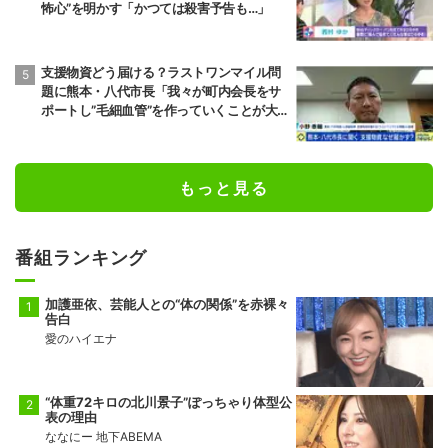
怖心”を明かす「かつては殺害予告も…」
支援物資どう届ける？ラストワンマイル問
題に熊本・八代市長「我々が町内会長をサ
ポートし”毛細血管”を作っていくことが大
事」「動ける若者も一緒になって支援して
いくのが一番現実的だ」
もっと見る
番組ランキング
加護亜依、芸能人との“体の関係”を赤裸々
告白
愛のハイエナ
“体重72キロの北川景子”ぽっちゃり体型公
表の理由
ななにー 地下ABEMA