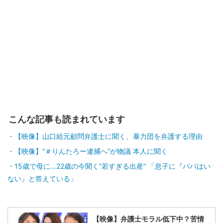
こんな記事も読まれています
【映像】山口組元顧問弁護士に聞く、暴力団を弁護する理由
【映像】“＃りんたろー逮捕へ”が物議 本人に聞く
15歳で母に…22歳の今聞く“若すぎる出産” 「息子に『パパはい
ない』と答えている」
【映像】弁護士モラル低下中？苦情