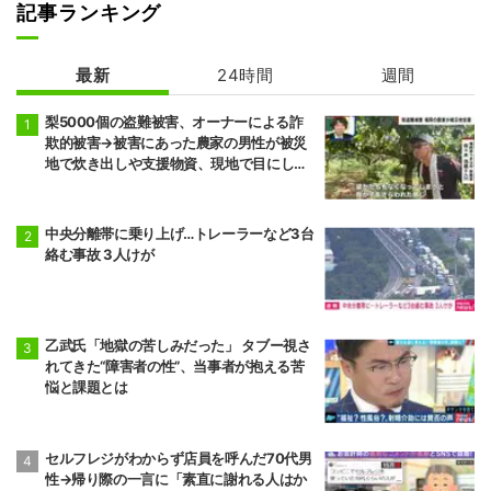
記事ランキング
最新
24時間
週間
梨5000個の盗難被害、オーナーによる詐
欺的被害→被害にあった農家の男性が被災
地で炊き出しや支援物資、現地で目にし
た“助け合いの輪”
中央分離帯に乗り上げ…トレーラーなど3台
絡む事故 3人けが
乙武氏「地獄の苦しみだった」 タブー視さ
れてきた“障害者の性”、当事者が抱える苦
悩と課題とは
セルフレジがわからず店員を呼んだ70代男
性→帰り際の一言に「素直に謝れる人はか