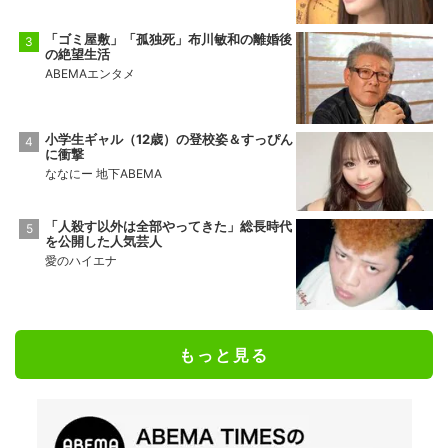
「ゴミ屋敷」「孤独死」布川敏和の離婚後
の絶望生活
ABEMAエンタメ
小学生ギャル（12歳）の登校姿＆すっぴん
に衝撃
ななにー 地下ABEMA
「人殺す以外は全部やってきた」総長時代
を公開した人気芸人
愛のハイエナ
もっと見る