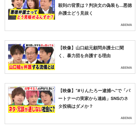
殺到の背景は？判決文の偽装も...悪徳
弁護士どう見抜く
ABEMA
【映像】山口組元顧問弁護士に聞
く、暴力団を弁護する理由
ABEMA
【映像】“#りんたろー逮捕へ”で「パ
ートナーの実家から連絡」SNSのネ
タ投稿はダメか？
ABEMA