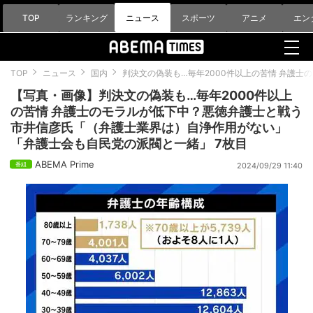
TOP
ランキング
ニュース
スポーツ
アニメ
エン
TOP
ニュース
国内
判決文の偽装も…毎年2000件以上の苦情 弁護
【写真・画像】判決文の偽装も…毎年2000件以上
の苦情 弁護士のモラルが低下中？悪徳弁護士と戦う
市井信彦氏「（弁護士業界は）自浄作用がない」
「弁護士会も自民党の派閥と一緒」 7枚目
ABEMA Prime
2024/09/29 11:40