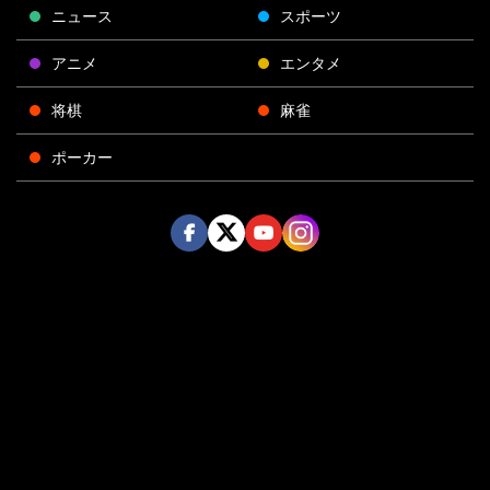
ニュース
スポーツ
アニメ
エンタメ
将棋
麻雀
ポーカー
Face
Twitt
Yout
Insta
運営会社
boo
er
ube
gra
k
m
プライバシーポリシー
プライバシー設定
お問い合わせ