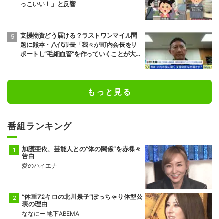
っこいい！」と反響
支援物資どう届ける？ラストワンマイル問
題に熊本・八代市長「我々が町内会長をサ
ポートし”毛細血管”を作っていくことが大
事」「動ける若者も一緒になって支援して
いくのが一番現実的だ」
もっと見る
番組ランキング
加護亜依、芸能人との“体の関係”を赤裸々
告白
愛のハイエナ
“体重72キロの北川景子”ぽっちゃり体型公
表の理由
ななにー 地下ABEMA