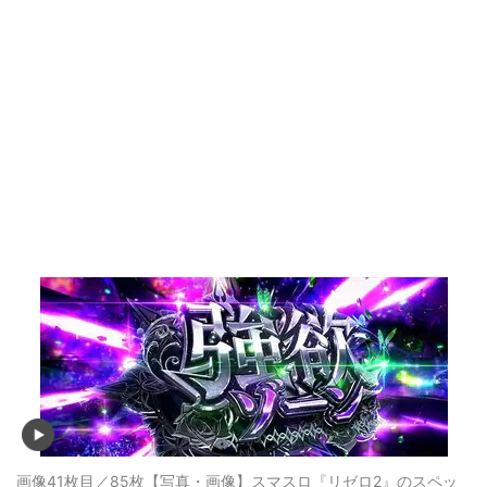
画像41枚目／85枚
【写真・画像】スマスロ『リゼロ2』のスペッ