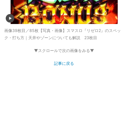
画像39枚目／85枚
【写真・画像】スマスロ『リゼロ2』のスペッ
ク・打ち方｜天井やゾーンについても解説 23枚目
▼スクロールで次の画像をみる▼
記事に戻る