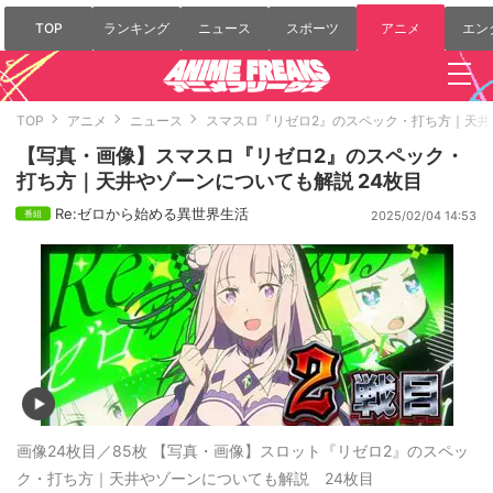
TOP
ランキング
ニュース
スポーツ
アニメ
エン
TOP
アニメ
ニュース
スマスロ『リゼロ2』のスペック・打ち方｜天井
【写真・画像】スマスロ『リゼロ2』のスペック・
打ち方｜天井やゾーンについても解説 24枚目
Re:ゼロから始める異世界生活
2025/02/04 14:53
画像24枚目／85枚
【写真・画像】スロット『リゼロ2』のスペッ
ク・打ち方｜天井やゾーンについても解説 24枚目