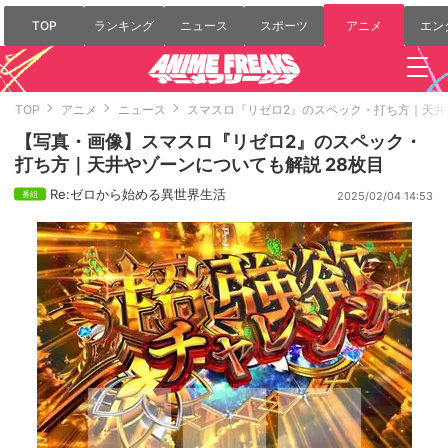
TOP
ランキング
ニュース
スポーツ
アニメ
エン
TOP
アニメ
ニュース
スマスロ『リゼロ2』のスペック・打ち方｜天井
【写真・画像】スマスロ『リゼロ2』のスペック・
打ち方｜天井やゾーンについても解説 28枚目
Re:ゼロから始める異世界生活
2025/02/04 14:53