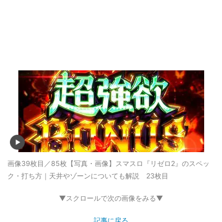
画像39枚目／85枚
【写真・画像】スマスロ『リゼロ2』のスペッ
ク・打ち方｜天井やゾーンについても解説 23枚目
▼スクロールで次の画像をみる▼
記事に戻る