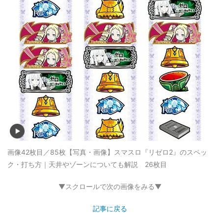
画像42枚目／85枚
【写真・画像】スマスロ『リゼロ2』のスペッ
ク・打ち方｜天井やゾーンについても解説 26枚目
▼スクロールで次の画像をみる▼
記事に戻る