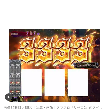
画像37枚目／85枚
【写真・画像】スマスロ『リゼロ2』のスペッ