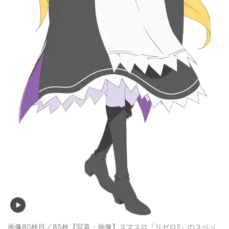
画像80枚目／85枚
【写真・画像】スマスロ『リゼロ2』のスペッ