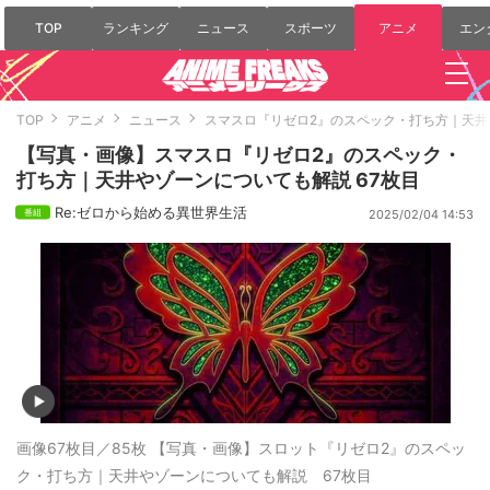
TOP
ランキング
ニュース
スポーツ
アニメ
エン
TOP
アニメ
ニュース
スマスロ『リゼロ2』のスペック・打ち方｜天井
【写真・画像】スマスロ『リゼロ2』のスペック・
打ち方｜天井やゾーンについても解説 67枚目
Re:ゼロから始める異世界生活
2025/02/04 14:53
画像67枚目／85枚
【写真・画像】スロット『リゼロ2』のスペッ
ク・打ち方｜天井やゾーンについても解説 67枚目