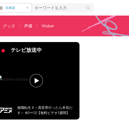
日本語
グッズ
声優
Vtuber
テレビ放送中
無職転生 Ⅱ ～異世界行ったら本気だ
す～ #0〜12【無料ビデオ1週間】