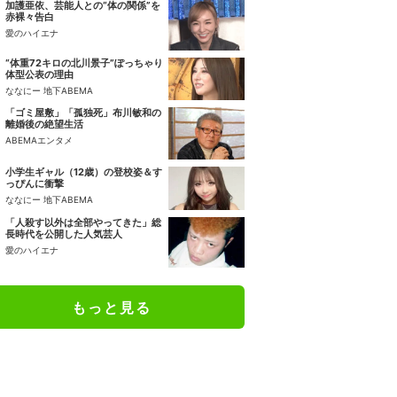
加護亜依、芸能人との“体の関係”を
赤裸々告白
愛のハイエナ
“体重72キロの北川景子”ぽっちゃり
体型公表の理由
ななにー 地下ABEMA
「ゴミ屋敷」「孤独死」布川敏和の
離婚後の絶望生活
ABEMAエンタメ
小学生ギャル（12歳）の登校姿＆す
っぴんに衝撃
ななにー 地下ABEMA
「人殺す以外は全部やってきた」総
長時代を公開した人気芸人
愛のハイエナ
もっと見る