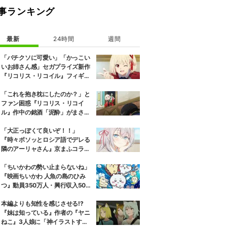
事ランキング
最新
24時間
週間
「バチクソに可愛い」「かっこい
いお姉さん感」セガプライズ新作
『リコリス・リコイル』フィギュ
ア解禁に反響続々
「これを抱き枕にしたのか？」と
ファン困惑『リコリス・リコイ
ル』作中の銘酒「泥酔」がまさか
の一升瓶サイズの抱き枕に
「大正っぽくて良いぞ！！」
『時々ボソッとロシア語でデレる
隣のアーリャさん』京まふコラボ
の特別衣装ビジュアルに絶賛の声
「ちいかわの勢い止まらないね」
『映画ちいかわ 人魚の島のひみ
つ』動員350万人・興行収入50億
円突破が大きな話題に
本編よりも知性を感じさせる!?
『妹は知っている』作者の『ヤニ
ねこ』3人娘に「神イラストすぎ