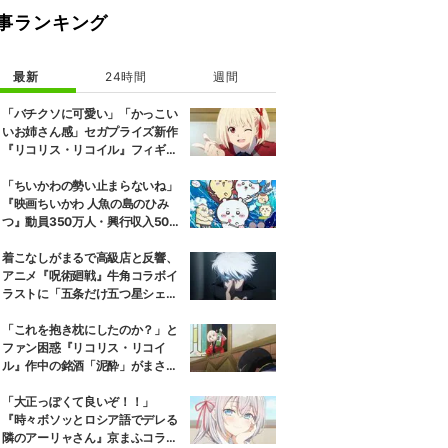
事ランキング
最新
24時間
週間
「バチクソに可愛い」「かっこい
いお姉さん感」セガプライズ新作
『リコリス・リコイル』フィギュ
ア解禁に反響続々
「ちいかわの勢い止まらないね」
『映画ちいかわ 人魚の島のひみ
つ』動員350万人・興行収入50億
円突破が大きな話題に
着こなしがまるで高級店と反響、
アニメ『呪術廻戦』牛角コラボイ
ラストに「五条だけ五つ星シェ
フ」
「これを抱き枕にしたのか？」と
ファン困惑『リコリス・リコイ
ル』作中の銘酒「泥酔」がまさか
の一升瓶サイズの抱き枕に
「大正っぽくて良いぞ！！」
『時々ボソッとロシア語でデレる
隣のアーリャさん』京まふコラボ