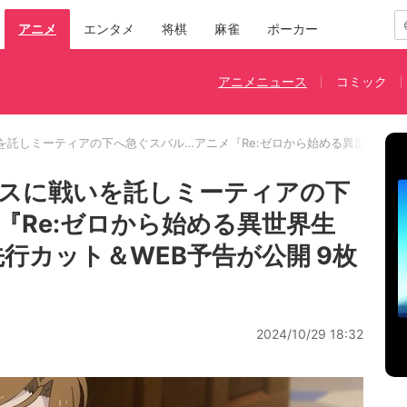
アニメ
エンタメ
将棋
麻雀
ポーカー
アニメニュース
コミック
を託しミーティアの下へ急ぐスバル…アニメ『Re:ゼロから始める異世界生活』
スに戦いを託しミーティアの下
『Re:ゼロから始める異世界生
行カット＆WEB予告が公開 9枚
2024/10/29 18:32