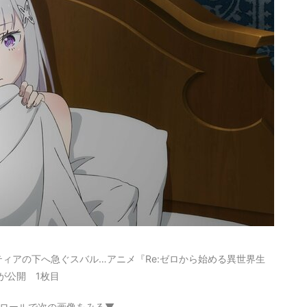
ィアの下へ急ぐスバル…アニメ『Re:ゼロから始める異世界生
が公開 1枚目
ロールで次の画像をみる▼