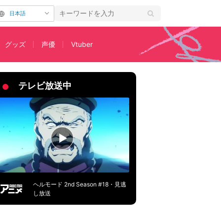
日本語
グッズ
声優
Vtuber
55話あらすじ＆先行カット＆WEB予告が公開
テレビ放送中
ヘルモード 2nd Season #18・見逃
し放送