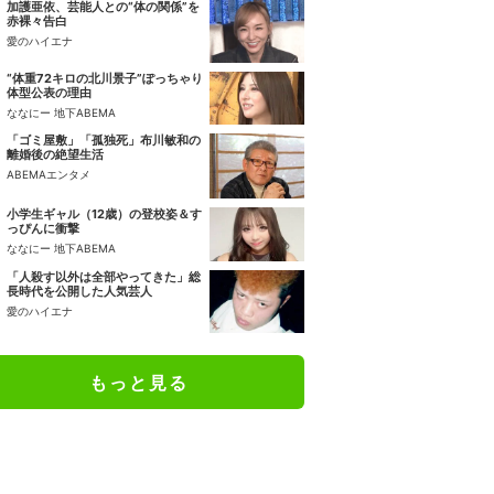
加護亜依、芸能人との“体の関係”を
赤裸々告白
愛のハイエナ
“体重72キロの北川景子”ぽっちゃり
体型公表の理由
ななにー 地下ABEMA
「ゴミ屋敷」「孤独死」布川敏和の
離婚後の絶望生活
ABEMAエンタメ
小学生ギャル（12歳）の登校姿＆す
っぴんに衝撃
ななにー 地下ABEMA
「人殺す以外は全部やってきた」総
長時代を公開した人気芸人
愛のハイエナ
もっと見る