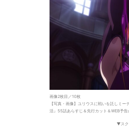
画像2枚目／10枚
【写真・画像】ユリウスに戦いを託しミーテ
活』55話あらすじ＆先行カット＆WEB予告
▼スク