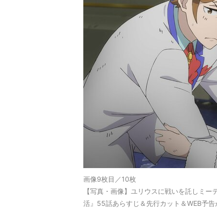
画像9枚目／10枚
【写真・画像】ユリウスに戦いを託しミーテ
活』55話あらすじ＆先行カット＆WEB予告