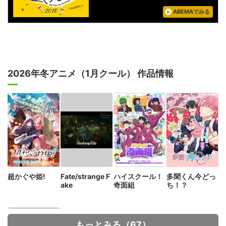
ABEMAでみる
2026年冬アニメ（1月クール） 作品情報
超かぐや姫!
Fate/strange F
ハイスクール！
多聞くん今どっ
ake
奇面組
ち！？
もっとみる（67）