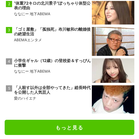
“体重72キロの北川景子”ぽっちゃり体型公
表の理由
ななにー 地下ABEMA
「ゴミ屋敷」「孤独死」布川敏和の離婚後
の絶望生活
ABEMAエンタメ
小学生ギャル（12歳）の登校姿＆すっぴん
に衝撃
ななにー 地下ABEMA
「人殺す以外は全部やってきた」総長時代
を公開した人気芸人
愛のハイエナ
もっと見る