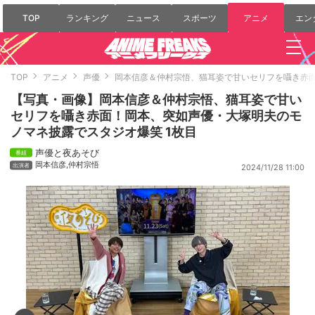
TOP
ランキング
ニュース
スポーツ
アニメ
エン
TOP
アニメ
声優
岡本信彦＆仲村宗悟、猫耳姿で甘いセリフを囁き赤
【写真・画像】岡本信彦＆仲村宗悟、猫耳姿で甘い
セリフを囁き赤面！岡本、突如声優・大塚明夫のモ
ノマネ披露でスタジオ爆笑 1枚目
声優と夜あそび
岡本信彦
,
仲村宗悟
2024/11/28 11:00