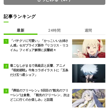
記事ランキング
最新
24時間
週間
29歳独身中堅冒
険者の日常
「バチクソに可愛い」「かっこいいお姉さ
ん感」セガプライズ新作『リコリス・リコ
イル』フィギュア解禁に反響続々
着こなしがまるで高級店と反響、アニメ
『呪術廻戦』牛角コラボイラストに「五条
だけ五つ星シェフ」
『葬送のフリーレン』5回目の“観光のフリ
ーレン”は倉敷、「観光のフリーレン、次は
どこに行くのか楽しみ」と話題