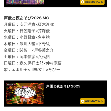
ABEMAでみる
声優と夜あそび2026 MC
月曜日：安元洋貴×榎木淳弥
火曜日：日笠陽子×芹澤優
水曜日：小野賢章×畠中祐
木曜日：浪川大輔×下野紘
金曜日：関智一×戸谷菊之介
土曜日：岡本信彦×八代拓
日曜日：森久保祥太郎×仲村宗悟
繋：金田朋子×川島零士×そびー
声優と夜あそび 2025
ABEMAでみる