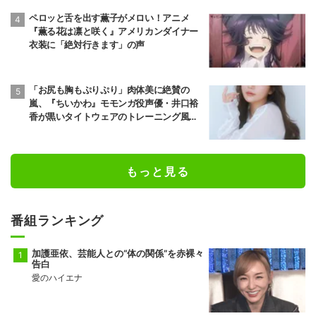
ペロッと舌を出す薫子がメロい！アニメ
『薫る花は凛と咲く』アメリカンダイナー
衣装に「絶対行きます」の声
「お尻も胸もぷりぷり」肉体美に絶賛の
嵐、『ちいかわ』モモンガ役声優・井口裕
香が黒いタイトウェアのトレーニング風景
公開
もっと見る
番組ランキング
加護亜依、芸能人との“体の関係”を赤裸々
告白
愛のハイエナ