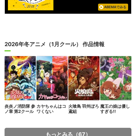
ABEMAでみる
2026年冬アニメ（1月クール） 作品情報
炎炎ノ消防隊 参
カヤちゃんはコ
火喰鳥 羽州ぼろ
魔王の娘は優し
ノ章 第2クール
ワくない
鳶組
すぎる!!
もっとみる（67）