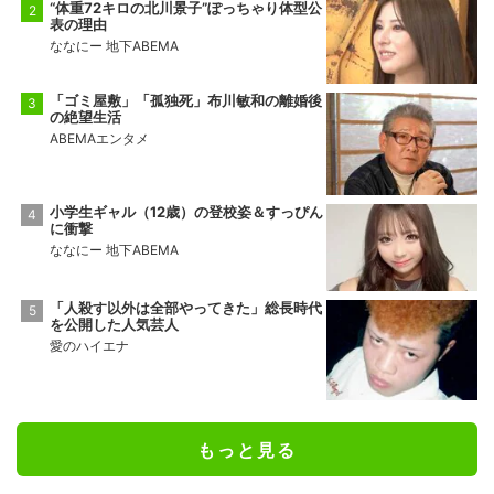
“体重72キロの北川景子”ぽっちゃり体型公
表の理由
ななにー 地下ABEMA
「ゴミ屋敷」「孤独死」布川敏和の離婚後
の絶望生活
ABEMAエンタメ
小学生ギャル（12歳）の登校姿＆すっぴん
に衝撃
ななにー 地下ABEMA
「人殺す以外は全部やってきた」総長時代
を公開した人気芸人
愛のハイエナ
もっと見る