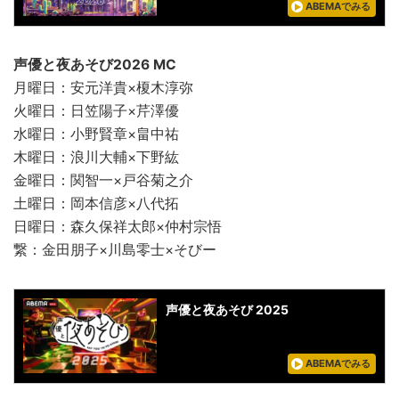
ABEMAでみる
声優と夜あそび2026 MC
月曜日：安元洋貴×榎木淳弥
火曜日：日笠陽子×芹澤優
水曜日：小野賢章×畠中祐
木曜日：浪川大輔×下野紘
金曜日：関智一×戸谷菊之介
土曜日：岡本信彦×八代拓
日曜日：森久保祥太郎×仲村宗悟
繋：金田朋子×川島零士×そびー
声優と夜あそび 2025
ABEMAでみる