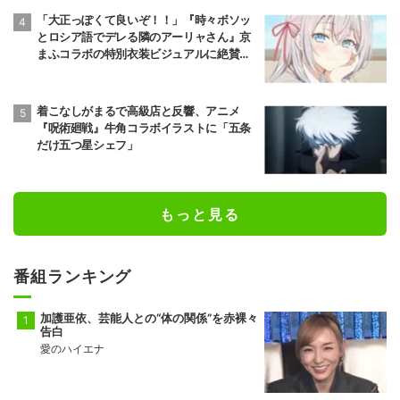
「大正っぽくて良いぞ！！」『時々ボソッ
とロシア語でデレる隣のアーリャさん』京
まふコラボの特別衣装ビジュアルに絶賛の
声
着こなしがまるで高級店と反響、アニメ
『呪術廻戦』牛角コラボイラストに「五条
だけ五つ星シェフ」
もっと見る
番組ランキング
加護亜依、芸能人との“体の関係”を赤裸々
告白
愛のハイエナ