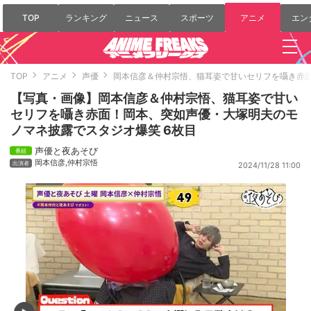
TOP
ランキング
ニュース
スポーツ
アニメ
エン
TOP
アニメ
声優
岡本信彦＆仲村宗悟、猫耳姿で甘いセリフを囁き赤
【写真・画像】岡本信彦＆仲村宗悟、猫耳姿で甘い
セリフを囁き赤面！岡本、突如声優・大塚明夫のモ
ノマネ披露でスタジオ爆笑 6枚目
声優と夜あそび
岡本信彦
,
仲村宗悟
2024/11/28 11:00