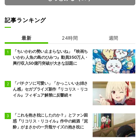
記事ランキング
最新
24時間
週間
「ちいかわの勢い止まらないね」『映画ち
いかわ 人魚の島のひみつ』動員350万人・
興行収入50億円突破が大きな話題に
「バチクソに可愛い」「かっこいいお姉さ
ん感」セガプライズ新作『リコリス・リコ
イル』フィギュア解禁に反響続々
「これを抱き枕にしたのか？」とファン困
惑『リコリス・リコイル』作中の銘酒「泥
酔」がまさかの一升瓶サイズの抱き枕に