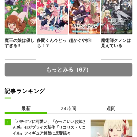
魔王の娘は優し
多聞くん今どっ
超かぐや姫!
魔術師クノンは
すぎる!!
ち！？
見えている
もっとみる（67）
記事ランキング
最新
24時間
週間
転生したらドラ
29歳独身中堅冒
ゴンの卵だった
険者の日常
「バチクソに可愛い」「かっこいいお姉さ
ん感」セガプライズ新作『リコリス・リコ
イル』フィギュア解禁に反響続々