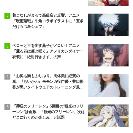
着こなしがまるで高級店と反響、アニメ
『呪術廻戦』牛角コラボイラストに「五条
だけ五つ星シェフ」
ペロッと舌を出す薫子がメロい！アニメ
『薫る花は凛と咲く』アメリカンダイナー
衣装に「絶対行きます」の声
「お尻も胸もぷりぷり」肉体美に絶賛の
嵐、『ちいかわ』モモンガ役声優・井口裕
香が黒いタイトウェアのトレーニング風景
公開
『葬送のフリーレン』5回目の“観光のフリ
ーレン”は倉敷、「観光のフリーレン、次は
どこに行くのか楽しみ」と話題