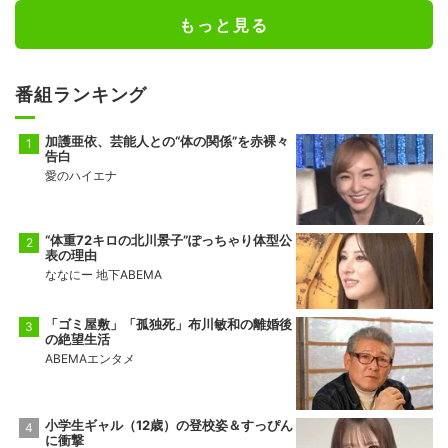
もっと見る
番組ランキング
加護亜依、芸能人との“体の関係”を赤裸々
告白
愛のハイエナ
“体重72キロの北川景子”ぽっちゃり体型公
表の理由
ななにー 地下ABEMA
「ゴミ屋敷」「孤独死」布川敏和の離婚後
の絶望生活
ABEMAエンタメ
小学生ギャル（12歳）の登校姿＆すっぴん
に衝撃