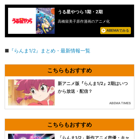
うる星やつら 1期・2期
高橋留美子原作漫画のアニメ化
ABEMAでみる
■
『らんま1/2』まとめ・最新情報一覧
新アニメ版『らんま1/2』2期はいつ
から放送・配信？
ABEMA TIMES
「らんま1/2」新作アニメ声優・キャ