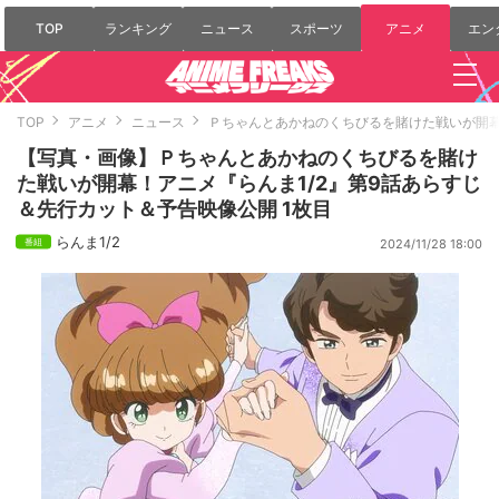
TOP
ランキング
ニュース
スポーツ
アニメ
エン
TOP
アニメ
ニュース
Ｐちゃんとあかねのくちびるを賭けた戦いが開幕
【写真・画像】Ｐちゃんとあかねのくちびるを賭け
た戦いが開幕！アニメ『らんま1/2』第9話あらすじ
＆先行カット＆予告映像公開 1枚目
らんま1/2
2024/11/28 18:00