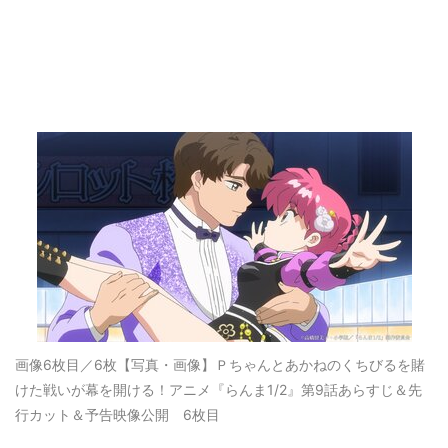
画像6枚目／6枚
【写真・画像】Ｐちゃんとあかねのくちびるを賭
けた戦いが幕を開ける！アニメ『らんま1/2』第9話あらすじ＆先
行カット＆予告映像公開 6枚目