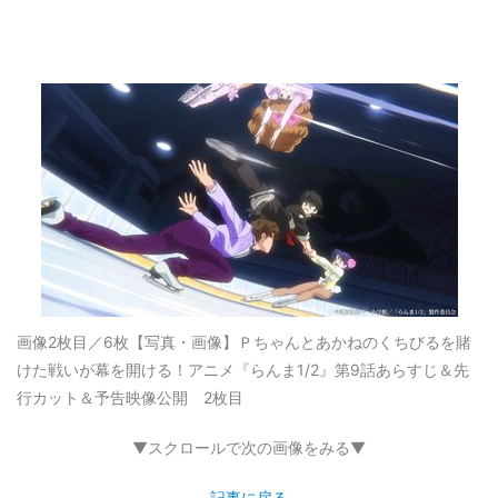
画像2枚目／6枚
【写真・画像】Ｐちゃんとあかねのくちびるを賭
けた戦いが幕を開ける！アニメ『らんま1/2』第9話あらすじ＆先
行カット＆予告映像公開 2枚目
▼スクロールで次の画像をみる▼
記事に戻る