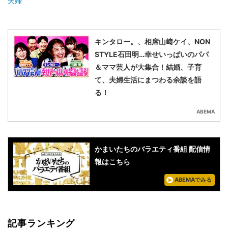
夫婦
キンタロー。、相席山﨑ケイ、NON
STYLE石田明…幸せいっぱいのパパ
＆ママ芸人が大集合！結婚、子育
て、夫婦生活にまつわる余談を語
る！
ABEMA
かまいたちのバラエティ番組 配信情
報はこちら
ABEMAでみる
記事ランキング