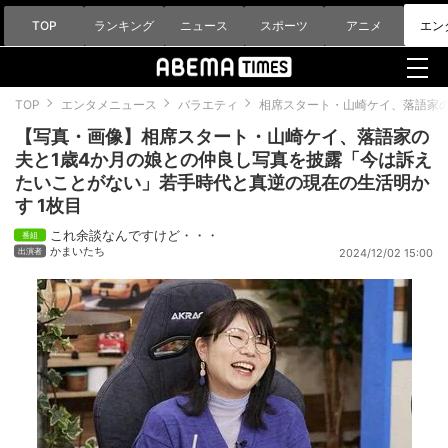
TOP
ランキング
ニュース
スポーツ
アニメ
エン
TOP
エンタメニュース
バラエティ
相席スタート・山崎ケイ、落語家
【写真・画像】相席スタート・山崎ケイ、落語家の
夫と1歳4か月の娘との仲良し写真を披露「今は訴え
たいことがない」若手時代と真逆の現在の生活明か
す 1枚目
これ余談なんですけど・・・
かまいたち
2024/12/02 15:00