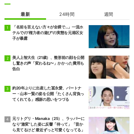
最新
24時間
週間
「名前を言えない方々が全裸で…」一流ホ
テルでの"権力者の遊び"の実態を元港区女
子が暴露
美人上智大生（21歳）、整形前の顔を公開
し驚きの声「変わるね〜」かかった費用も
告白
約20年ぶりに出産した冨永愛、パートナ
ー・山本一賢の姿を公開「たくさん背負っ
てくれてる」感謝の思いをつづる
元リトグリ・Manaka（25）、ラッパーに
なり“激変”した姿に反響「待って」「昔か
ら見てるけど 最近ずっと可愛くなってる」