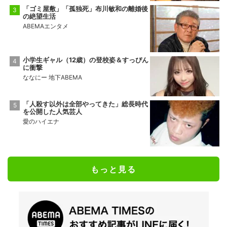
「ゴミ屋敷」「孤独死」布川敏和の離婚後
の絶望生活
ABEMAエンタメ
小学生ギャル（12歳）の登校姿＆すっぴん
に衝撃
ななにー 地下ABEMA
「人殺す以外は全部やってきた」総長時代
を公開した人気芸人
愛のハイエナ
もっと見る