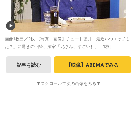
画像1枚目／2枚
【写真・画像】チュート徳井「最近いつエッチし
た？」に驚きの回答、濱家「兄さん、すごいわ」 1枚目
記事を読む
【映像】ABEMAでみる
▼スクロールで次の画像をみる▼