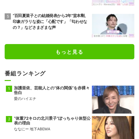
“百田夏菜子との結婚発表から2年”堂本剛、
印象ガラリな姿に「心配です」「匂わせな
の？」などさまざまな声
もっと見る
番組ランキング
加護亜依、芸能人との“体の関係”を赤裸々
告白
愛のハイエナ
“体重72キロの北川景子”ぽっちゃり体型公
表の理由
ななにー 地下ABEMA