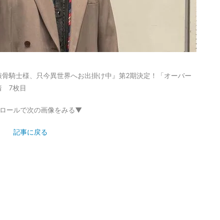
骸骨騎士様、只今異世界へお出掛け中』第2期決定！「オーバー
 7枚目
ロールで次の画像をみる▼
記事に戻る