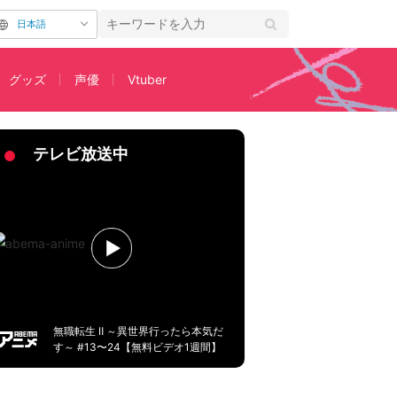
日本語
グッズ
声優
Vtuber
ップ文庫」人気作のアニメ情報が続々到着
テレビ放送中
無職転生 Ⅱ ～異世界行ったら本気だ
す～ #13〜24【無料ビデオ1週間】