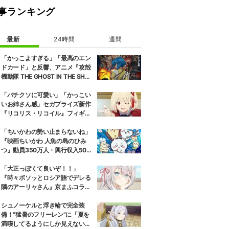
事ランキング
最新
24時間
週間
「かっこよすぎる」「最高のエン
ドカード」と反響、アニメ『攻殻
機動隊 THE GHOST IN THE SHEL
L』第5話エンドカード公開
「バチクソに可愛い」「かっこい
いお姉さん感」セガプライズ新作
『リコリス・リコイル』フィギュ
ア解禁に反響続々
「ちいかわの勢い止まらないね」
『映画ちいかわ 人魚の島のひみ
つ』動員350万人・興行収入50億
円突破が大きな話題に
「大正っぽくて良いぞ！！」
『時々ボソッとロシア語でデレる
隣のアーリャさん』京まふコラボ
の特別衣装ビジュアルに絶賛の声
シュノーケルと浮き輪で完全装
備！“猛暑のフリーレン”に「夏を
満喫してるようにしか見えない」