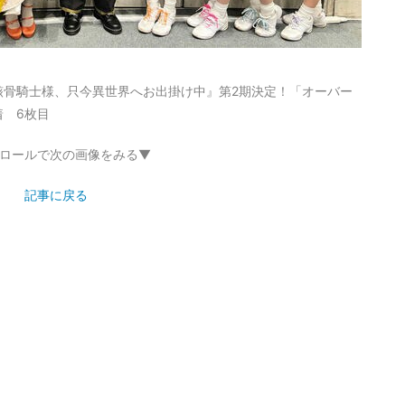
骸骨騎士様、只今異世界へお出掛け中』第2期決定！「オーバー
 6枚目
ロールで次の画像をみる▼
記事に戻る