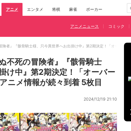
アニメ
エンタメ
将棋
麻雀
ポーカー
アニメニュース
コミック
冒険者』『骸骨騎士様、只今異世界へお出掛け中』第2期決定！「オーバーラ
ぬ不死の冒険者』『骸骨騎士
掛け中』第2期決定！「オーバー
アニメ情報が続々到着 5枚目
2024/12/19 21:10