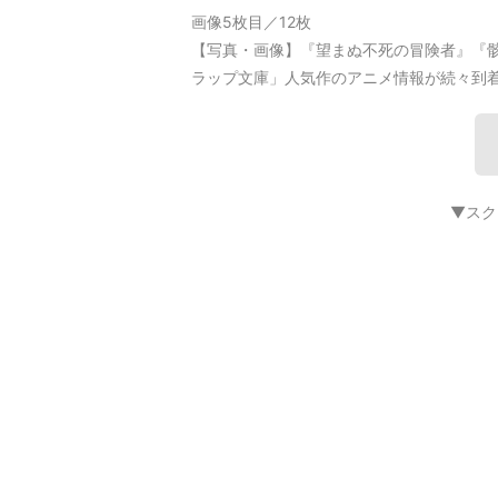
画像5枚目／12枚
【写真・画像】『望まぬ不死の冒険者』『
ラップ文庫」人気作のアニメ情報が続々到着
▼スク