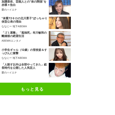
加護亜依、芸能人との“体の関係”を
赤裸々告白
愛のハイエナ
“体重72キロの北川景子”ぽっちゃり
体型公表の理由
ななにー 地下ABEMA
「ゴミ屋敷」「孤独死」布川敏和の
離婚後の絶望生活
ABEMAエンタメ
小学生ギャル（12歳）の登校姿＆す
っぴんに衝撃
ななにー 地下ABEMA
「人殺す以外は全部やってきた」総
長時代を公開した人気芸人
愛のハイエナ
もっと見る