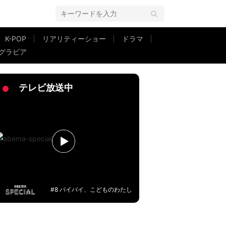
K-POP
リアリティーショー
ドラマ
グラビア
RACHO (Prod.起一)』をリリース！
テレビ放送中
#8 バイバイ、こどものわたし