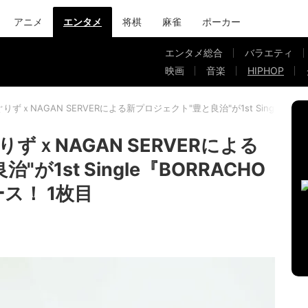
アニメ
エンタメ
将棋
麻雀
ポーカー
エンタメ総合
バラエティ
映画
音楽
HIPHOP
りずｘNAGAN SERVERによる新プロジェクト"豊と良治"が1st Single『BOR
ずｘNAGAN SERVERによる
が1st Single『BORRACHO
ース！ 1枚目