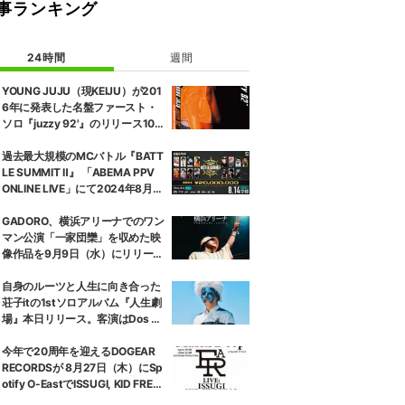
事ランキング
24時間
週間
YOUNG JUJU（現KEIJU）が201
6年に発表した名盤ファースト・
ソロ『juzzy 92'』のリリース10
周年を記念する『juzzy 92' (10th
Anniversary Edition)』が2枚組O
過去最大規模のMCバトル『BATT
range Color Vinyl／帯付き見開き
LE SUMMIT Ⅱ』 「ABEMA PPV
ジャケット／完全限定プレスのア
ONLINE LIVE」にて2024年8月1
ナログ盤でリリース。
4日（水）17時より生配信決定
GADORO、横浜アリーナでのワン
マン公演「一家団欒」を収めた映
像作品を9月9日（水）にリリー
ス、トレーラー映像を公開。
自身のルーツと人生に向き合った
荘子itの1stソロアルバム『人生劇
場』本日リリース。客演はDos M
onosの没 a.k.a NGSとTaiTanの
み。
今年で20周年を迎えるDOGEAR
RECORDSが 8月27日（木）にSp
otify O-EastでISSUGI, KID FRESI
NO, 仙人掌 , 5lackによる4MAN L