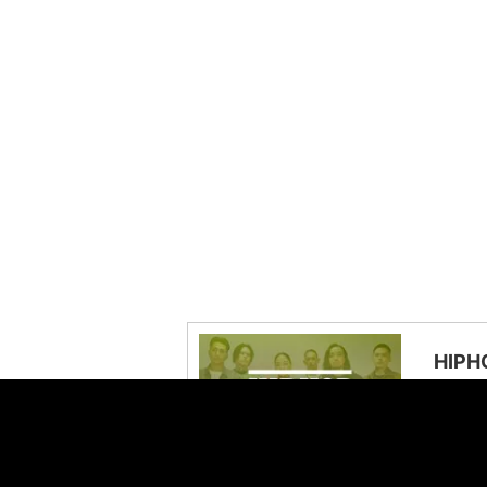
HIP
A