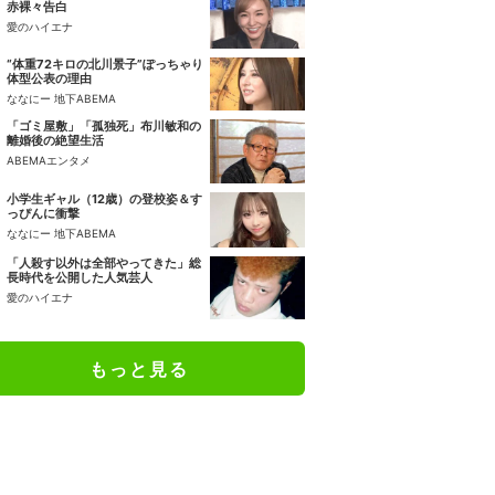
赤裸々告白
愛のハイエナ
“体重72キロの北川景子”ぽっちゃり
体型公表の理由
ななにー 地下ABEMA
「ゴミ屋敷」「孤独死」布川敏和の
離婚後の絶望生活
ABEMAエンタメ
小学生ギャル（12歳）の登校姿＆す
っぴんに衝撃
ななにー 地下ABEMA
「人殺す以外は全部やってきた」総
長時代を公開した人気芸人
愛のハイエナ
もっと見る