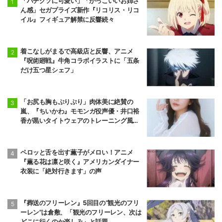
「バチクソに可愛い」「かっこいいお姉さ
ん感」セガプライズ新作『リコリス・リコ
イル』フィギュア解禁に反響続々
着こなしがまるで高級店と反響、アニメ
『呪術廻戦』牛角コラボイラストに「五条
だけ五つ星シェフ」
「お尻も胸もぷりぷり」肉体美に絶賛の
嵐、『ちいかわ』モモンガ役声優・井口裕
香が黒いタイトウェアのトレーニング風景
公開
ペロッと舌を出す薫子がメロい！アニメ
『薫る花は凛と咲く』アメリカンダイナー
衣装に「絶対行きます」の声
『葬送のフリーレン』5回目の“観光のフリ
ーレン”は倉敷、「観光のフリーレン、次は
どこに行くのか楽しみ」と話題