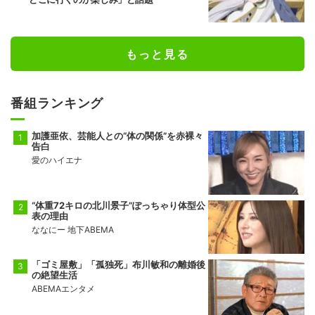
もっと見る
番組ランキング
加護亜依、芸能人との“体の関係”を赤裸々
告白
愛のハイエナ
“体重72キロの北川景子”ぽっちゃり体型公
表の理由
ななにー 地下ABEMA
「ゴミ屋敷」「孤独死」布川敏和の離婚後
の絶望生活
ABEMAエンタメ