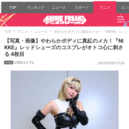
TOP
ランキング
ニュース
スポーツ
アニメ
エン
TOP
アニメ
ニュース
やわらかボディに真紅のメカ！『NIKKE』レ
【写真・画像】やわらかボディに真紅のメカ！『NI
KKE』レッドシューズのコスプレがオトコ心に刺さ
る 4枚目
C105コスプレ
2025/01/03 17:25