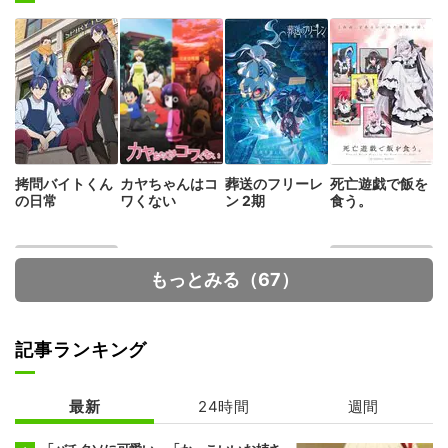
拷問バイトくん
カヤちゃんはコ
葬送のフリーレ
死亡遊戯で飯を
の日常
ワくない
ン 2期
食う。
もっとみる（67）
記事ランキング
最新
24時間
週間
魔術師クノンは
地獄楽 第2期
見えている