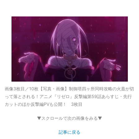
画像3枚目／10枚
【写真・画像】制御塔四ヶ所同時攻略の火蓋が切
って落とされる！アニメ『リゼロ』反撃編第59話あらすじ・先行
カットのほか反撃編PVも公開！ 3枚目
▼スクロールで次の画像をみる▼
記事に戻る