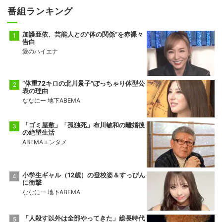
番組ランキング
加護亜依、芸能人との“体の関係”を赤裸々
告白
愛のハイエナ
“体重72キロの北川景子”ぽっちゃり体型公
表の理由
ななにー 地下ABEMA
「ゴミ屋敷」「孤独死」布川敏和の離婚後
の絶望生活
ABEMAエンタメ
小学生ギャル（12歳）の登校姿＆すっぴん
に衝撃
ななにー 地下ABEMA
「人殺す以外は全部やってきた」総長時代