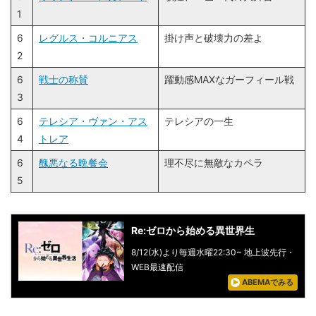
1
6
レグルス・コルニアス
掛け声と破壊力の差よ
2
6
戦士の称賛
躍動感MAXなガーフィール戦
3
6
テレシア・ヴァン・アス
テレシアの一生
4
トレア
6
醜悪なる晩餐会
理不尽に無敵なカペラ
5
Re:ゼロから始める異世界生
8/12(水)より毎週水曜22:30~ 地上波先行・
WEB最速配信
ABEMAでみる