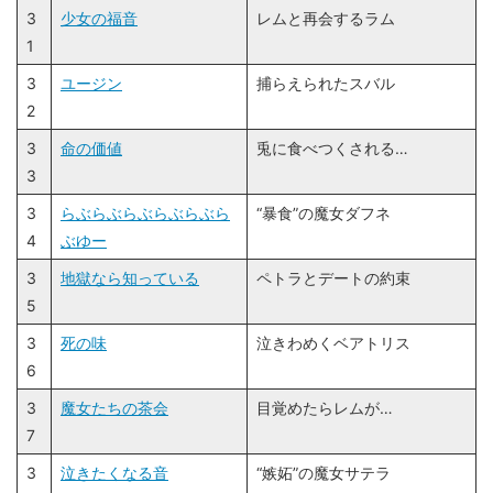
3
少女の福音
レムと再会するラム
1
3
ユージン
捕らえられたスバル
2
3
命の価値
兎に食べつくされる…
3
3
らぶらぶらぶらぶらぶら
“暴食”の魔女ダフネ
4
ぶゆー
3
地獄なら知っている
ペトラとデートの約束
5
3
死の味
泣きわめくベアトリス
6
3
魔女たちの茶会
目覚めたらレムが…
7
3
泣きたくなる音
“嫉妬”の魔女サテラ