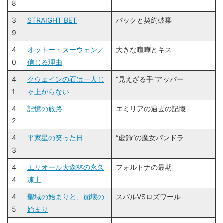
8
3
STRAIGHT BET
パックと契約破棄
9
4
オットー・スーウェン／
大きな喧嘩とキス
0
信じる理由
4
クウェインの石は一人じ
“見えざる手”アッパー
1
ゃ上がらない
4
記憶の旅路
エミリアの過去の記憶
2
4
平家星の笑った日
“虚飾”の魔女パンドラ
3
4
エリオール大森林の永久
フォルトナの最期
4
凍土
4
聖域の始まりと、崩壊の
スバルVSロズワール
5
始まり