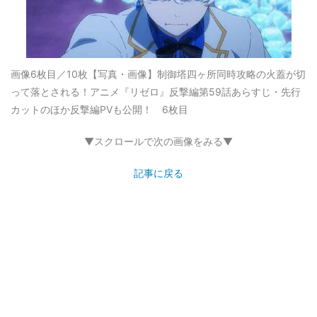
画像6枚目／10枚
【写真・画像】制御塔四ヶ所同時攻略の火蓋が切
って落とされる！アニメ『リゼロ』反撃編第59話あらすじ・先行
カットのほか反撃編PVも公開！ 6枚目
▼スクロールで次の画像をみる▼
記事に戻る