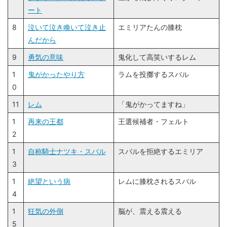
ート
8
泣いて泣き喚いて泣き止
エミリアたんの膝枕
んだから
9
勇気の意味
鬼化して高笑いするレム
1
鬼がかったやり方
ラムを投擲するスバル
0
11
レム
「鬼がかってますね」
1
再来の王都
王選候補者・フェルト
2
1
自称騎士ナツキ・スバル
スバルを拒絶するエミリア
3
1
絶望という病
レムに膝枕されるスバル
4
1
狂気の外側
脳が、震える震える
5