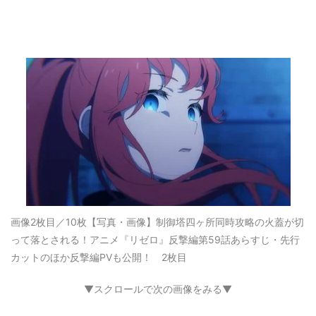
画像2枚目／10枚
【写真・画像】制御塔四ヶ所同時攻略の火蓋が切
って落とされる！アニメ『リゼロ』反撃編第59話あらすじ・先行
カットのほか反撃編PVも公開！ 2枚目
▼スクロールで次の画像をみる▼