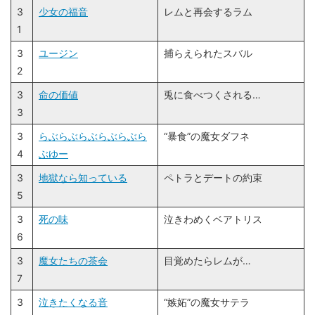
3
少女の福音
レムと再会するラム
1
3
ユージン
捕らえられたスバル
2
3
命の価値
兎に食べつくされる…
3
3
らぶらぶらぶらぶらぶら
“暴食”の魔女ダフネ
4
ぶゆー
3
地獄なら知っている
ペトラとデートの約束
5
3
死の味
泣きわめくベアトリス
6
3
魔女たちの茶会
目覚めたらレムが…
7
3
泣きたくなる音
“嫉妬”の魔女サテラ