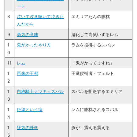
ート
8
泣いて泣き喚いて泣き止
エミリアたんの膝枕
んだから
9
勇気の意味
鬼化して高笑いするレム
1
鬼がかったやり方
ラムを投擲するスバル
0
11
レム
「鬼がかってますね」
1
再来の王都
王選候補者・フェルト
2
1
自称騎士ナツキ・スバル
スバルを拒絶するエミリア
3
1
絶望という病
レムに膝枕されるスバル
4
1
狂気の外側
脳が、震える震える
5