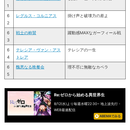
1
6
レグルス・コルニアス
掛け声と破壊力の差よ
2
6
戦士の称賛
躍動感MAXなガーフィール戦
3
6
テレシア・ヴァン・アス
テレシアの一生
4
トレア
6
醜悪なる晩餐会
理不尽に無敵なカペラ
5
Re:ゼロから始める異世界生
8/12(水)より毎週水曜22:30~ 地上波先行・
WEB最速配信
ABEMAでみる