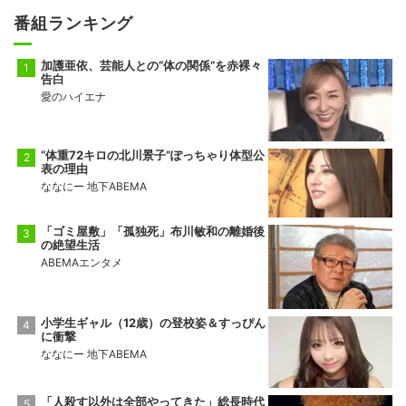
番組ランキング
加護亜依、芸能人との“体の関係”を赤裸々
告白
愛のハイエナ
“体重72キロの北川景子”ぽっちゃり体型公
表の理由
ななにー 地下ABEMA
「ゴミ屋敷」「孤独死」布川敏和の離婚後
の絶望生活
ABEMAエンタメ
小学生ギャル（12歳）の登校姿＆すっぴん
に衝撃
ななにー 地下ABEMA
「人殺す以外は全部やってきた」総長時代