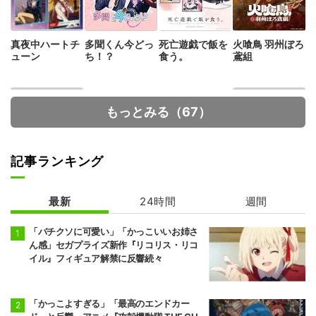
真夜中ハートチ
多聞くん今どっ
死亡遊戯で飯を
火喰鳥 羽州ぼろ
ューン
ち！？
食う。
鳶組
もっとみる（67）
記事ランキング
最新
24時間
週間
メダリスト 第2
魔術師クノンは
期
見えている
「バチクソに可愛い」「かっこいいお姉さ
ん感」セガプライズ新作『リコリス・リコ
イル』フィギュア解禁に反響続々
「かっこよすぎる」「最高のエンドカー