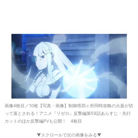
画像4枚目／10枚
【写真・画像】制御塔四ヶ所同時攻略の火蓋が切
って落とされる！アニメ『リゼロ』反撃編第59話あらすじ・先行
カットのほか反撃編PVも公開！ 4枚目
▼スクロールで次の画像をみる▼