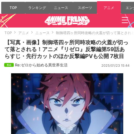
TOP
ランキング
ニュース
スポーツ
アニメ
エン
TOP
アニメ
ニュース
制御塔四ヶ所同時攻略の火蓋が切って落とされる
【写真・画像】制御塔四ヶ所同時攻略の火蓋が切っ
て落とされる！アニメ『リゼロ』反撃編第59話あ
らすじ・先行カットのほか反撃編PVも公開 7枚目
Re:ゼロから始める異世界生活
2025/01/23 15:44