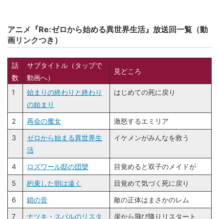
アニメ『Re:ゼロから始める異世界生活』放送回一覧（動
画リンクつき）
話
サブタイトル（タップで
見どころ
数
動画へ）
1
始まりの終わりと終わり
はじめての死に戻り
の始まり
2
再会の魔女
激怒するエミリア
3
ゼロから始まる異世界生
イケメンがみんなを救う
活
4
ロズワール邸の団欒
目覚めると双子のメイドが
5
約束した朝は遠く
目覚めて気づく死に戻り
6
鎖の音
敵の正体はまさかのレム
7
ナツキ・スバルのリスタ
崖から飛び降りリスタート