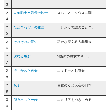
3
2
自称騎士と最優の騎士
スバルとユリウス共闘
4
2
ただそれだけの物語
「レムって誰のこと？」
5
2
それぞれの誓い
新たな魔女教大罪司祭
6
2
次なる場所
“強欲”の魔女エキドナ
7
2
待ちかねた再会
エキドナとお茶会
8
2
親子
目覚めると現在の日本
9
3
踏み出した一歩
エミリアを抱きしめる
0