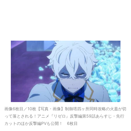
画像6枚目／10枚
【写真・画像】制御塔四ヶ所同時攻略の火蓋が切
って落とされる！アニメ『リゼロ』反撃編第59話あらすじ・先行
カットのほか反撃編PVも公開！ 6枚目