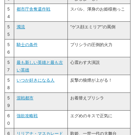
5
都市庁舎奪還作戦
スバル、渾身のお姫様抱っこ
4
5
濁流
“ゲス顔エミリア”の罵倒
5
5
騎士の条件
プリシラの圧倒的火力
6
5
最も新しい英雄と最も古
心震わす大演説
7
い英雄
5
いつか好きになる人
反撃の狼煙が上がる！
8
5
混戦都市
お着替えプリシラ
9
6
強欲攻略戦
エグめのキスで正気に
0
6
リリアナ・マスカレード
歌姫、一世一代の大舞台