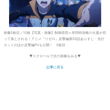
画像5枚目／10枚
【写真・画像】制御塔四ヶ所同時攻略の火蓋が切
って落とされる！アニメ『リゼロ』反撃編第59話あらすじ・先行
カットのほか反撃編PVも公開！ 5枚目
▼スクロールで次の画像をみる▼
記事に戻る