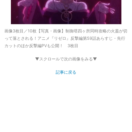
画像3枚目／10枚
【写真・画像】制御塔四ヶ所同時攻略の火蓋が切
って落とされる！アニメ『リゼロ』反撃編第59話あらすじ・先行
カットのほか反撃編PVも公開！ 3枚目
▼スクロールで次の画像をみる▼
記事に戻る