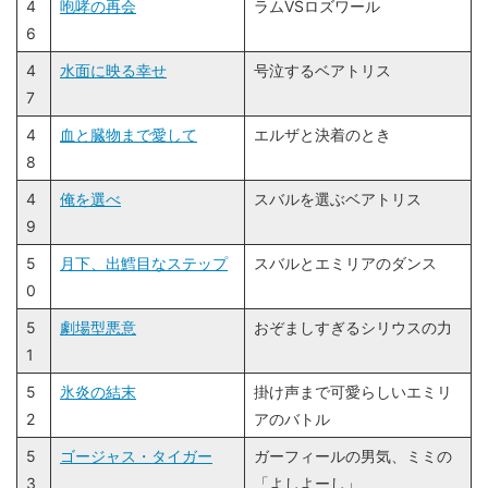
4
咆哮の再会
ラムVSロズワール
6
4
水面に映る幸せ
号泣するベアトリス
7
4
血と臓物まで愛して
エルザと決着のとき
8
4
俺を選べ
スバルを選ぶベアトリス
9
5
月下、出鱈目なステップ
スバルとエミリアのダンス
0
5
劇場型悪意
おぞましすぎるシリウスの力
1
5
氷炎の結末
掛け声まで可愛らしいエミリ
2
アのバトル
5
ゴージャス・タイガー
ガーフィールの男気、ミミの
3
「よしよーし」