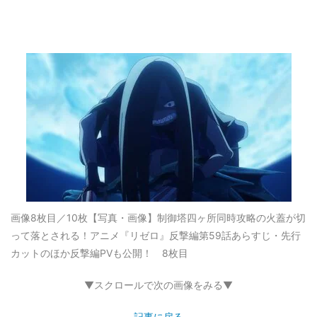
画像8枚目／10枚
【写真・画像】制御塔四ヶ所同時攻略の火蓋が切
って落とされる！アニメ『リゼロ』反撃編第59話あらすじ・先行
カットのほか反撃編PVも公開！ 8枚目
▼スクロールで次の画像をみる▼
記事に戻る