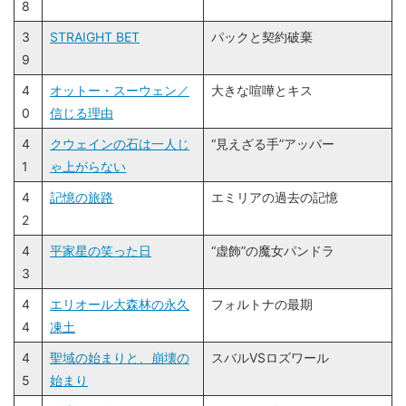
8
3
STRAIGHT BET
パックと契約破棄
9
4
オットー・スーウェン／
大きな喧嘩とキス
0
信じる理由
4
クウェインの石は一人じ
“見えざる手”アッパー
1
ゃ上がらない
4
記憶の旅路
エミリアの過去の記憶
2
4
平家星の笑った日
“虚飾”の魔女パンドラ
3
4
エリオール大森林の永久
フォルトナの最期
4
凍土
4
聖域の始まりと、崩壊の
スバルVSロズワール
5
始まり