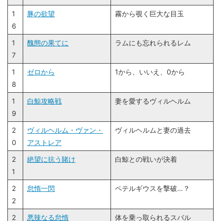
1
豚の欲望
霧から覗く巨大な目玉
6
1
醜態の果てに
ラムにも忘れられるレム
7
1
ゼロから
1から、いいえ、0から
8
1
白鯨攻略戦
妻を愛するヴィルヘルム
9
2
ヴィルヘルム・ヴァン・
ヴィルヘルムと妻の過去
0
アストレア
2
絶望に抗う賭け
白鯨との戦いが決着
1
2
怠惰一閃
ペテルギウスを撃破…？
2
2
悪辣なる怠惰
体を乗っ取られるスバル