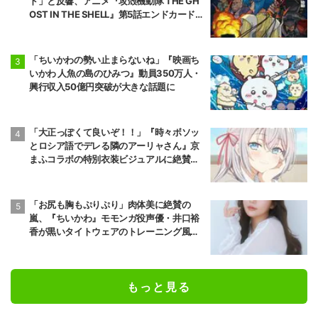
ド」と反響、アニメ『攻殻機動隊 THE GH
OST IN THE SHELL』第5話エンドカード公
開
「ちいかわの勢い止まらないね」『映画ち
いかわ 人魚の島のひみつ』動員350万人・
興行収入50億円突破が大きな話題に
「大正っぽくて良いぞ！！」『時々ボソッ
とロシア語でデレる隣のアーリャさん』京
まふコラボの特別衣装ビジュアルに絶賛の
声
「お尻も胸もぷりぷり」肉体美に絶賛の
嵐、『ちいかわ』モモンガ役声優・井口裕
香が黒いタイトウェアのトレーニング風景
公開
もっと見る