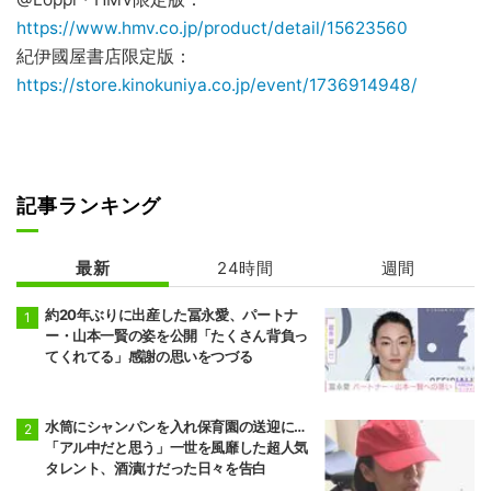
https://www.hmv.co.jp/product/detail/15623560
紀伊國屋書店限定版：
https://store.kinokuniya.co.jp/event/1736914948/
記事ランキング
最新
24時間
週間
約20年ぶりに出産した冨永愛、パートナ
ー・山本一賢の姿を公開「たくさん背負っ
てくれてる」感謝の思いをつづる
水筒にシャンパンを入れ保育園の送迎に…
「アル中だと思う」一世を風靡した超人気
タレント、酒漬けだった日々を告白