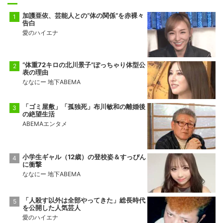
加護亜依、芸能人との“体の関係”を赤裸々
告白
愛のハイエナ
“体重72キロの北川景子”ぽっちゃり体型公
表の理由
ななにー 地下ABEMA
「ゴミ屋敷」「孤独死」布川敏和の離婚後
の絶望生活
ABEMAエンタメ
小学生ギャル（12歳）の登校姿＆すっぴん
に衝撃
ななにー 地下ABEMA
「人殺す以外は全部やってきた」総長時代
を公開した人気芸人
愛のハイエナ