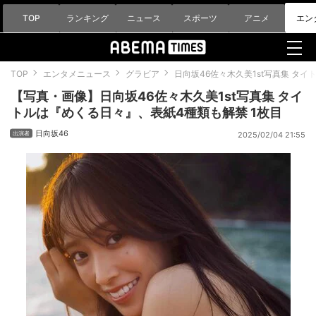
TOP
ランキング
ニュース
スポーツ
アニメ
エン
TOP
エンタメニュース
グラビア
日向坂46佐々木久美1st写真集 タ
【写真・画像】日向坂46佐々木久美1st写真集 タイ
トルは『めくる日々』、表紙4種類も解禁 1枚目
日向坂46
2025/02/04 21:55