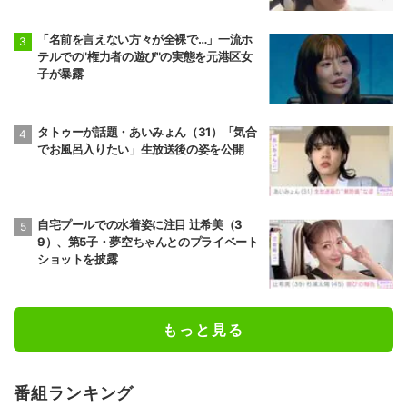
「名前を言えない方々が全裸で…」一流ホ
テルでの"権力者の遊び"の実態を元港区女
子が暴露
タトゥーが話題・あいみょん（31）「気合
でお風呂入りたい」生放送後の姿を公開
自宅プールでの水着姿に注目 辻希美（3
9）、第5子・夢空ちゃんとのプライベート
ショットを披露
もっと見る
番組ランキング