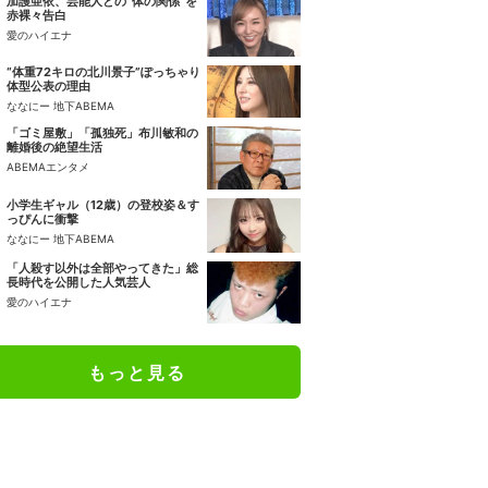
加護亜依、芸能人との“体の関係”を
赤裸々告白
愛のハイエナ
“体重72キロの北川景子”ぽっちゃり
体型公表の理由
ななにー 地下ABEMA
「ゴミ屋敷」「孤独死」布川敏和の
離婚後の絶望生活
ABEMAエンタメ
小学生ギャル（12歳）の登校姿＆す
っぴんに衝撃
ななにー 地下ABEMA
「人殺す以外は全部やってきた」総
長時代を公開した人気芸人
愛のハイエナ
もっと見る