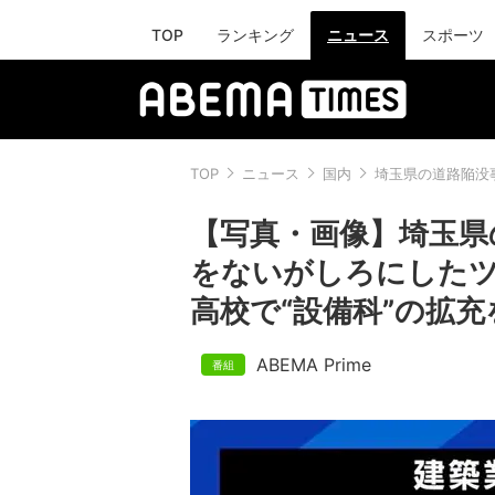
TOP
ランキング
ニュース
スポーツ
TOP
ニュース
国内
埼玉県の道路陥没
【写真・画像】埼玉県
をないがしろにしたツ
高校で“設備科”の拡充
ABEMA Prime