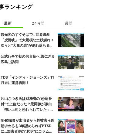
事ランキング
最新
24時間
週間
観光客のすぐそばで…世界遺産
「虎跳峡」で大規模な土砂崩れ→
次々と“大量の岩”が崩れ落ちる瞬
間 中国
公式行事で初のお言葉へ 悠仁さま
広島ご訪問
TDS「インディ・ジョーンズ」11
月末に運営再開！
片山さつき氏は財務省の“恐竜番
付”で上位だった？元同僚が激白
「怖い上司と恐れられていた」
「関脇からおかみさんに」
NHK職員が出演者から性被害→異
動求めるも3年認められずPTSD
に…加害者側の“釈明”にコラムニ