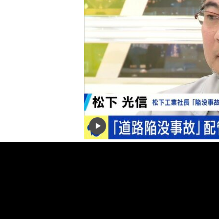
画像2枚目／4枚
松下光信氏