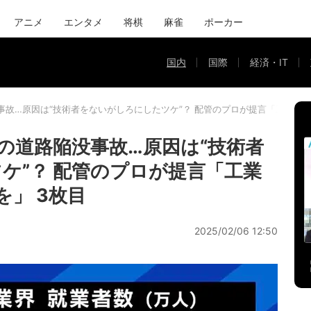
アニメ
エンタメ
将棋
麻雀
ポーカー
国内
国際
経済・IT
事故…原因は“技術者をないがしろにしたツケ”？ 配管のプロが提言「工業高校
の道路陥没事故…原因は“技術者
ケ”？ 配管のプロが提言「工業
を」 3枚目
2025/02/06 12:50