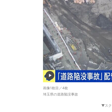
画像1枚目／4枚
埼玉県の道路陥没事故
▼スク