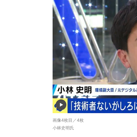
画像4枚目／4枚
小林史明氏