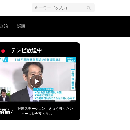
政治
話題
で“設備科”の拡充を」
テレビ放送中
報道ステーション きょう知りたい
ニュースを今夜のうちに