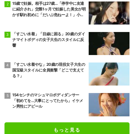
15歳で妊娠。相手は27歳…「停学中に友達
に紹介され」交際1ヶ月で妊娠した美女が明
かす馴れ初めに「だいぶ危ねーよ！」小森
純も絶句
「すごい水着」「目線に困る」20歳のダイ
ナマイトボディの女子大生のスタイルに反
響
「すごい水着やな」20歳の現役女子大生の
国宝級スタイルに全員衝撃「どこで支えて
る？」
154センチのマシュマロボディダンサー
「初めてを…大事にとってたから」イケメ
ン男性にアピール
もっと見る