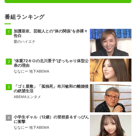
番組ランキング
加護亜依、芸能人との“体の関係”を赤裸々
告白
愛のハイエナ
“体重72キロの北川景子”ぽっちゃり体型公
表の理由
ななにー 地下ABEMA
「ゴミ屋敷」「孤独死」布川敏和の離婚後
の絶望生活
ABEMAエンタメ
小学生ギャル（12歳）の登校姿＆すっぴん
に衝撃
ななにー 地下ABEMA