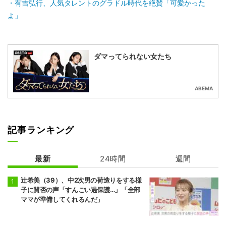
有吉弘行、人気タレントのグラドル時代を絶賛「可愛かった
よ」
ダマってられない女たち
ABEMA
記事ランキング
最新
24時間
週間
辻希美（39）、中2次男の荷造りをする様
子に賛否の声「すんごい過保護…」「全部
ママが準備してくれるんだ」