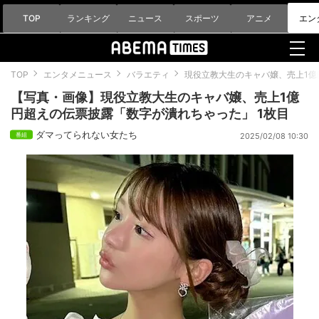
TOP
ランキング
ニュース
スポーツ
アニメ
エン
TOP
エンタメニュース
バラエティ
現役立教大生のキャバ嬢、売上1
【写真・画像】現役立教大生のキャバ嬢、売上1億
円超えの伝票披露「数字が潰れちゃった」 1枚目
ダマってられない女たち
2025/02/08 10:30