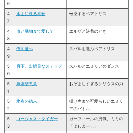
4
咆哮の再会
ラムVSロズワール
6
4
水面に映る幸せ
号泣するベアトリス
7
4
血と臓物まで愛して
エルザと決着のとき
8
4
俺を選べ
スバルを選ぶベアトリス
9
5
月下、出鱈目なステップ
スバルとエミリアのダンス
0
5
劇場型悪意
おぞましすぎるシリウスの力
1
5
氷炎の結末
掛け声まで可愛らしいエミリ
2
アのバトル
5
ゴージャス・タイガー
ガーフィールの男気、ミミの
3
「よしよーし」