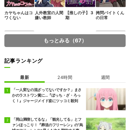
カヤちゃんはコ
人外教室の人間
【推しの子】 3
拷問バイトくん
ワくない
嫌い教師
期
の日常
もっとみる（67）
記事ランキング
最新
24時間
週間
シャンピニオン
MFゴースト 3r
の魔女
d Season
「一人変なの混ざってないですか？」まさ
かのラストワン賞に…『ぼっち・ざ・ろっ
く！』ジャージメイド姿にツッコミ殺到
「岡山満喫してるな」「観光してる」とフ
ァンほっこり！『葬送のフリーレン』の“烏