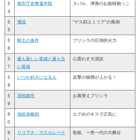
5
都市庁舎奪還作戦
スバル、渾身のお姫様抱っこ
4
5
濁流
“ゲス顔エミリア”の罵倒
5
5
騎士の条件
プリシラの圧倒的火力
6
5
最も新しい英雄と最も古
心震わす大演説
7
い英雄
5
いつか好きになる人
反撃の狼煙が上がる！
8
5
混戦都市
お着替えプリシラ
9
6
強欲攻略戦
エグめのキスで正気に
0
6
リリアナ・マスカレード
歌姫、一世一代の大舞台