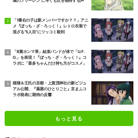
城のフリーレン”に早くも次を期待する声
「1番右の子は新メンバーですか？？」アニ
メ『ぼっち・ざ・ろっく！』レトロ衣装で
混ざる“5人目”にツッコミ殺到
「B賞ホンマ草」結束バンドが体で「U.F.
O.」を表現！『ぼっち・ざ・ろっく！』コ
ラボに「喜多ちゃんだけ持ち方がコスメ」
猫猫＆壬氏の京都・上賀茂神社の新ビジュ
アル公開、『薬屋のひとりごと』京まふコ
ラボ発表に期待の反響
もっと見る