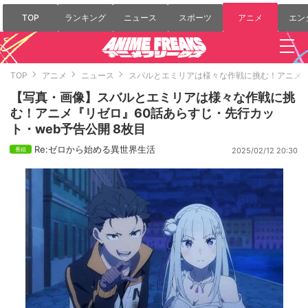
TOP
ランキング
ニュース
スポーツ
アニメ
エン
TOP
アニメ
ニュース
スバルとエミリアは様々な作戦に挑む！アニメ『
【写真・画像】スバルとエミリアは様々な作戦に挑
む！アニメ『リゼロ』60話あらすじ・先行カッ
ト・web予告公開 8枚目
Re:ゼロから始める異世界生活
2025/02/12 20:30