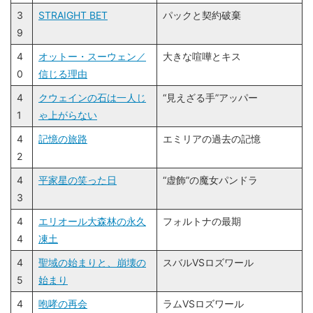
8
3
STRAIGHT BET
パックと契約破棄
9
4
オットー・スーウェン／
大きな喧嘩とキス
0
信じる理由
4
クウェインの石は一人じ
“見えざる手”アッパー
1
ゃ上がらない
4
記憶の旅路
エミリアの過去の記憶
2
4
平家星の笑った日
“虚飾”の魔女パンドラ
3
4
エリオール大森林の永久
フォルトナの最期
4
凍土
4
聖域の始まりと、崩壊の
スバルVSロズワール
5
始まり