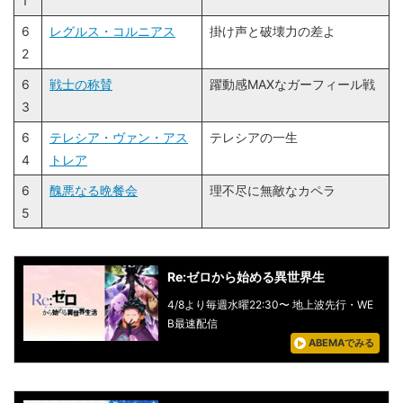
1
6
レグルス・コルニアス
掛け声と破壊力の差よ
2
6
戦士の称賛
躍動感MAXなガーフィール戦
3
6
テレシア・ヴァン・アス
テレシアの一生
4
トレア
6
醜悪なる晩餐会
理不尽に無敵なカペラ
5
Re:ゼロから始める異世界生
4/8より毎週水曜22:30〜 地上波先行・WE
B最速配信
ABEMAでみる