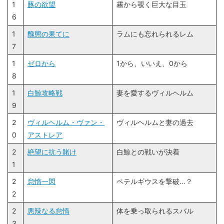
1
豚の欲望
霧から覗く巨大な目玉
6
1
醜態の果てに
ラムにも忘れられるレム
7
1
ゼロから
1から、いいえ、0から
8
1
白鯨攻略戦
妻を愛するヴィルヘルム
9
2
ヴィルヘルム・ヴァン・
ヴィルヘルムと妻の過去
0
アストレア
2
絶望に抗う賭け
白鯨との戦いが決着
1
2
怠惰一閃
ペテルギウスを撃破…？
2
2
悪辣なる怠惰
体を乗っ取られるスバル