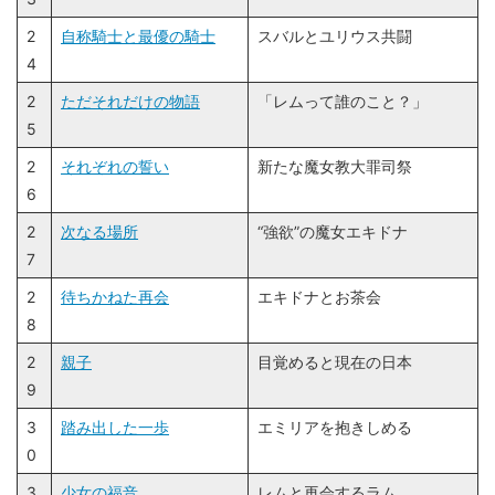
3
2
自称騎士と最優の騎士
スバルとユリウス共闘
4
2
ただそれだけの物語
「レムって誰のこと？」
5
2
それぞれの誓い
新たな魔女教大罪司祭
6
2
次なる場所
“強欲”の魔女エキドナ
7
2
待ちかねた再会
エキドナとお茶会
8
2
親子
目覚めると現在の日本
9
3
踏み出した一歩
エミリアを抱きしめる
0