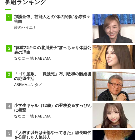
番組ランキング
加護亜依、芸能人との“体の関係”を赤裸々
告白
愛のハイエナ
“体重72キロの北川景子”ぽっちゃり体型公
表の理由
ななにー 地下ABEMA
「ゴミ屋敷」「孤独死」布川敏和の離婚後
の絶望生活
ABEMAエンタメ
小学生ギャル（12歳）の登校姿＆すっぴん
に衝撃
ななにー 地下ABEMA
「人殺す以外は全部やってきた」総長時代