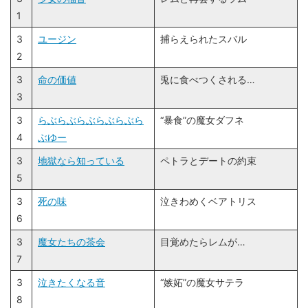
3
少女の福音
レムと再会するラム
1
3
ユージン
捕らえられたスバル
2
3
命の価値
兎に食べつくされる…
3
3
らぶらぶらぶらぶらぶら
“暴食”の魔女ダフネ
4
ぶゆー
3
地獄なら知っている
ペトラとデートの約束
5
3
死の味
泣きわめくベアトリス
6
3
魔女たちの茶会
目覚めたらレムが…
7
3
泣きたくなる音
“嫉妬”の魔女サテラ