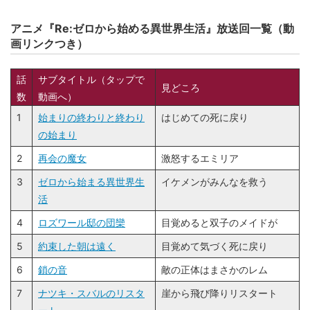
アニメ『Re:ゼロから始める異世界生活』放送回一覧（動
画リンクつき）
話
サブタイトル（タップで
見どころ
数
動画へ）
1
始まりの終わりと終わり
はじめての死に戻り
の始まり
2
再会の魔女
激怒するエミリア
3
ゼロから始まる異世界生
イケメンがみんなを救う
活
4
ロズワール邸の団欒
目覚めると双子のメイドが
5
約束した朝は遠く
目覚めて気づく死に戻り
6
鎖の音
敵の正体はまさかのレム
7
ナツキ・スバルのリスタ
崖から飛び降りリスタート