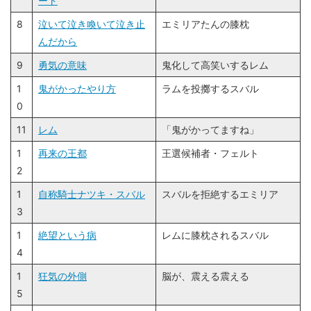
ート
8
泣いて泣き喚いて泣き止
エミリアたんの膝枕
んだから
9
勇気の意味
鬼化して高笑いするレム
1
鬼がかったやり方
ラムを投擲するスバル
0
11
レム
「鬼がかってますね」
1
再来の王都
王選候補者・フェルト
2
1
自称騎士ナツキ・スバル
スバルを拒絶するエミリア
3
1
絶望という病
レムに膝枕されるスバル
4
1
狂気の外側
脳が、震える震える
5