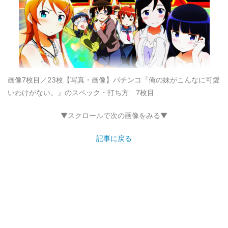
画像7枚目／23枚
【写真・画像】パチンコ『俺の妹がこんなに可愛
いわけがない。』のスペック・打ち方 7枚目
▼スクロールで次の画像をみる▼
記事に戻る