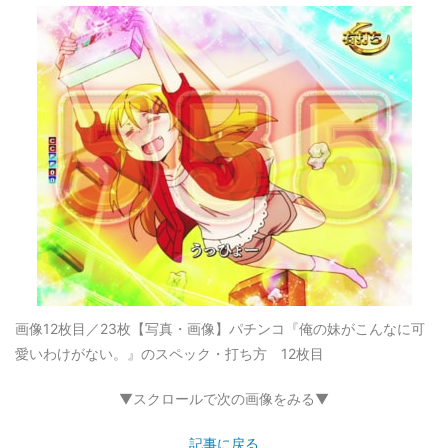
画像12枚目／23枚
【写真・画像】パチンコ『俺の妹がこんなに可
愛いわけがない。』のスペック・打ち方 12枚目
▼スクロールで次の画像をみる▼
記事に戻る