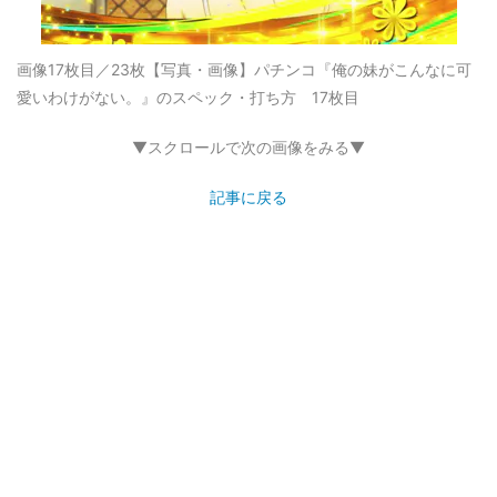
画像17枚目／23枚
【写真・画像】パチンコ『俺の妹がこんなに可
愛いわけがない。』のスペック・打ち方 17枚目
▼スクロールで次の画像をみる▼
記事に戻る