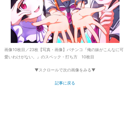
画像10枚目／23枚
【写真・画像】パチンコ『俺の妹がこんなに可
愛いわけがない。』のスペック・打ち方 10枚目
▼スクロールで次の画像をみる▼
記事に戻る