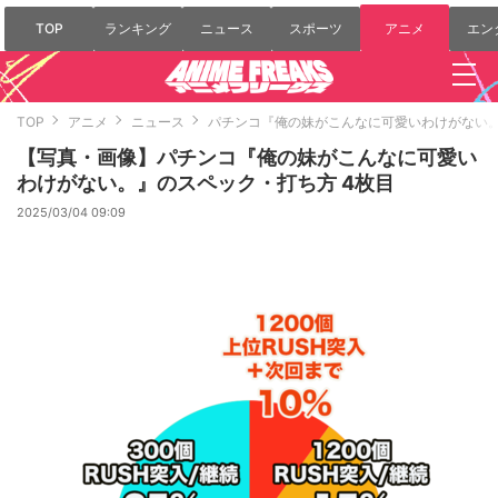
TOP
ランキング
ニュース
スポーツ
アニメ
エン
TOP
アニメ
ニュース
パチンコ『俺の妹がこんなに可愛いわけがない
【写真・画像】パチンコ『俺の妹がこんなに可愛い
わけがない。』のスペック・打ち方 4枚目
2025/03/04 09:09