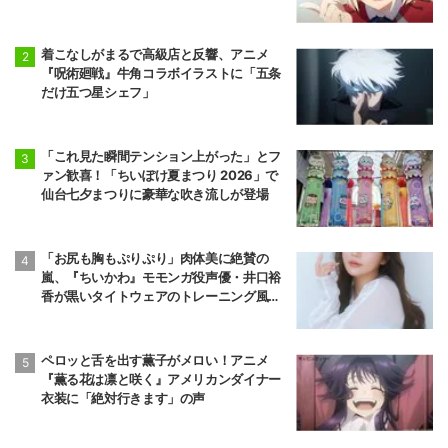
着こなしがまるで高級店と反響、アニメ
『呪術廻戦』牛角コラボイラストに「五条
だけ五つ星シェフ」
「これ見た瞬間テンション上がった」とフ
ァン歓喜！「ちいぽけ夏まつり 2026」で
仙台七夕まつりに豪華な吹き流しが登場
「お尻も胸もぷりぷり」肉体美に絶賛の
嵐、『ちいかわ』モモンガ役声優・井口裕
香が黒いタイトウェアのトレーニング風景
公開
ペロッと舌を出す薫子がメロい！アニメ
『薫る花は凛と咲く』アメリカンダイナー
衣装に「絶対行きます」の声