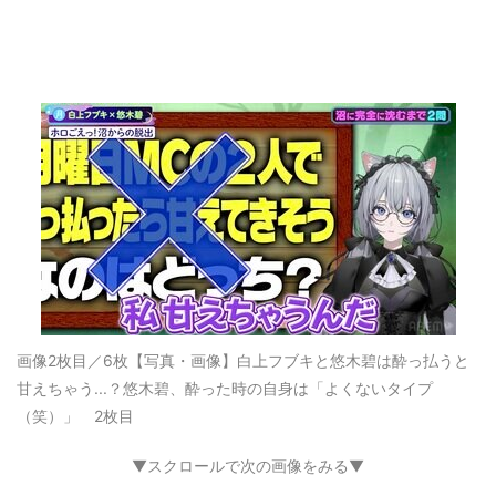
画像2枚目／6枚
【写真・画像】白上フブキと悠木碧は酔っ払うと
甘えちゃう...？悠木碧、酔った時の自身は「よくないタイプ
（笑）」 2枚目
▼スクロールで次の画像をみる▼