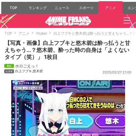
TOP
ランキング
ニュース
スポーツ
アニメ
エン
TOP
アニメ
Vtuber
白上フブキと悠木碧は酔っ払うと甘えちゃう...
【写真・画像】白上フブキと悠木碧は酔っ払うと甘
えちゃう...？悠木碧、酔った時の自身は「よくない
タイプ（笑）」 1枚目
ホロごえっ！
白上フブキ
,
悠木碧
2025/02/27 21:00