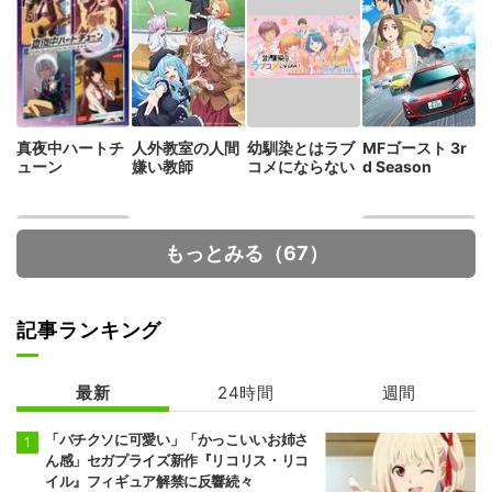
真夜中ハートチ
人外教室の人間
幼馴染とはラブ
MFゴースト 3r
ューン
嫌い教師
コメにならない
d Season
もっとみる（67）
記事ランキング
最新
24時間
週間
正反対な君と僕
呪術廻戦 死滅回
游 前編
「バチクソに可愛い」「かっこいいお姉さ
ん感」セガプライズ新作『リコリス・リコ
イル』フィギュア解禁に反響続々