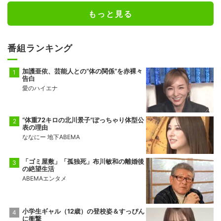
もっと見る
番組ランキング
加護亜依、芸能人との“体の関係”を赤裸々
告白
愛のハイエナ
“体重72キロの北川景子”ぽっちゃり体型公
表の理由
ななにー 地下ABEMA
「ゴミ屋敷」「孤独死」布川敏和の離婚後
の絶望生活
ABEMAエンタメ
小学生ギャル（12歳）の登校姿＆すっぴん
に衝撃