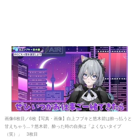
画像6枚目／6枚
【写真・画像】白上フブキと悠木碧は酔っ払うと
甘えちゃう...？悠木碧、酔った時の自身は「よくないタイプ
（笑）」 3枚目