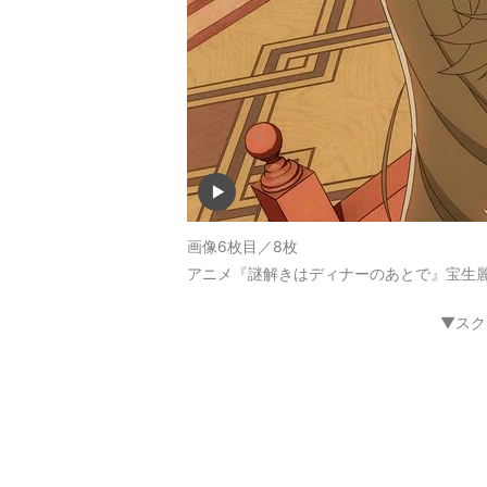
画像6枚目／8枚
アニメ『謎解きはディナーのあとで』宝生麗
▼スク