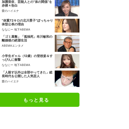
加護亜依、芸能人との“体の関係”を
赤裸々告白
愛のハイエナ
“体重72キロの北川景子”ぽっちゃり
体型公表の理由
ななにー 地下ABEMA
「ゴミ屋敷」「孤独死」布川敏和の
離婚後の絶望生活
ABEMAエンタメ
小学生ギャル（12歳）の登校姿＆す
っぴんに衝撃
ななにー 地下ABEMA
「人殺す以外は全部やってきた」総
長時代を公開した人気芸人
愛のハイエナ
もっと見る