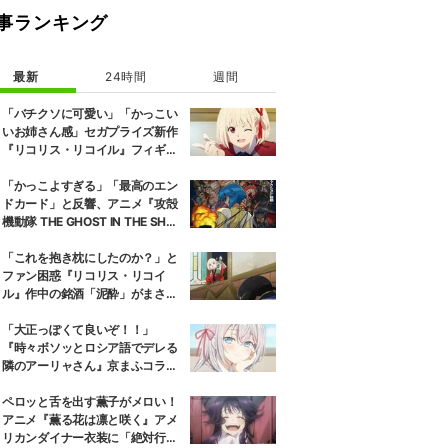
事ランキング
最新
24時間
週間
「バチクソに可愛い」「かっこい
いお姉さん感」セガプライズ新作
『リコリス・リコイル』フィギュ
ア解禁に反響続々
「かっこよすぎる」「最高のエン
ドカード」と反響、アニメ『攻殻
機動隊 THE GHOST IN THE SHEL
L』第5話エンドカード公開
「これを抱き枕にしたのか？」と
ファン困惑『リコリス・リコイ
ル』作中の銘酒「泥酔」がまさか
の一升瓶サイズの抱き枕に
「大正っぽくて良いぞ！！」
『時々ボソッとロシア語でデレる
隣のアーリャさん』京まふコラボ
の特別衣装ビジュアルに絶賛の声
ペロッと舌を出す薫子がメロい！
アニメ『薫る花は凛と咲く』アメ
リカンダイナー衣装に「絶対行き