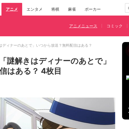
アニメ
エンタメ
将棋
麻雀
ポーカー
アニメニュース
コミック
はディナーのあとで」いつから放送？無料配信はある？
「謎解きはディナーのあとで」
信はある？ 4枚目