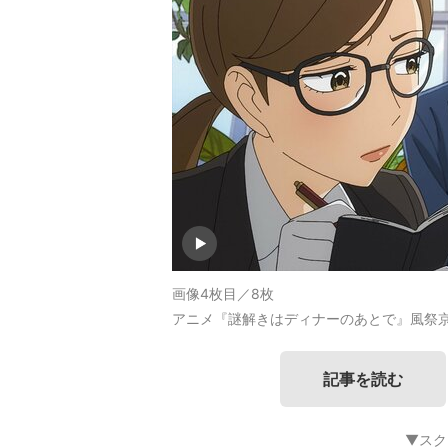
画像4枚目／8枚
アニメ『謎解きはディナーのあとで』風祭京
記事を読む
▼スク