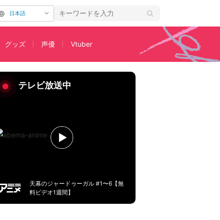
日本語
グッズ
声優
Vtuber
テレビ放送中
天幕のジャードゥーガル #1〜6【無
料ビデオ1週間】