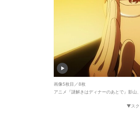
画像5枚目／8枚
アニメ『謎解きはディナーのあとで』影山、
▼スク