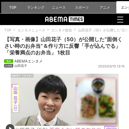
TOP
ランキング
ニュース
スポーツ
アニメ
エン
TOP
エンタメニュース
エンタメ総合
山田花子（50）が公開した“面
【写真・画像】山田花子（50）が公開した“面倒く
さい時のお弁当”＆作り方に反響「手が込んでる」
「栄養満点のお弁当」 1枚目
ABEMAエンタメ
山田花子
2025/03/15 13:15