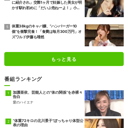
に紹介され」交際1ヶ月で妊娠した美女が明
かす馴れ初めに「だいぶ危ねーよ！」小森
純も絶句
体重38kgのキャバ嬢、“ハンバーガー10
個”を衝撃完食！「食費は毎月300万円」オ
ズワルド伊藤も唖然
もっと見る
番組ランキング
加護亜依、芸能人との“体の関係”を赤裸々
告白
愛のハイエナ
“体重72キロの北川景子”ぽっちゃり体型公
表の理由