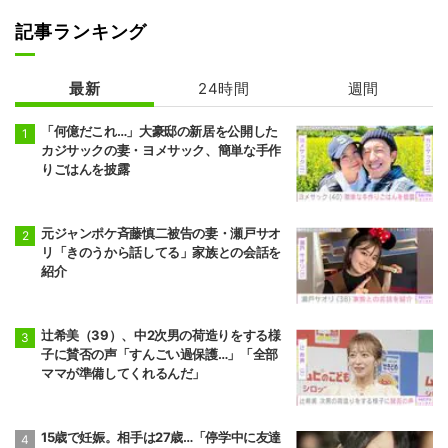
記事ランキング
最新
24時間
週間
「何億だこれ…」大豪邸の新居を公開した
カジサックの妻・ヨメサック、簡単な手作
りごはんを披露
元ジャンポケ斉藤慎二被告の妻・瀬戸サオ
リ「きのうから話してる」家族との会話を
紹介
辻希美（39）、中2次男の荷造りをする様
子に賛否の声「すんごい過保護…」「全部
ママが準備してくれるんだ」
15歳で妊娠。相手は27歳…「停学中に友達