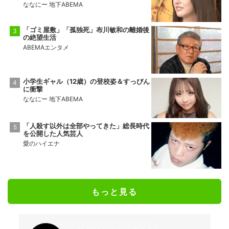
ななにー 地下ABEMA
「ゴミ屋敷」「孤独死」布川敏和の離婚後
の絶望生活
ABEMAエンタメ
小学生ギャル（12歳）の登校姿＆すっぴん
に衝撃
ななにー 地下ABEMA
「人殺す以外は全部やってきた」総長時代
を公開した人気芸人
愛のハイエナ
もっと見る