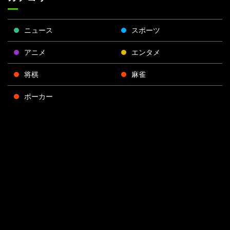
ニュース
スポーツ
アニメ
エンタメ
将棋
麻雀
ポーカー
Face
Twitt
Yout
Insta
運営会社
boo
er
ube
gra
k
m
プライバシーポリシー
プライバシー設定
お問い合わせ