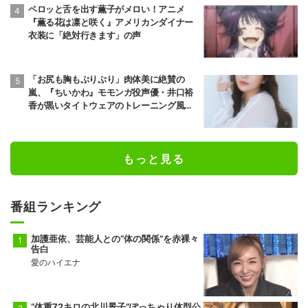
ペロッと舌を出す薫子がメロい！アニメ
『薫る花は凛と咲く』アメリカンダイナー
衣装に「絶対行きます」の声
「お尻も胸もぷりぷり」肉体美に絶賛の
嵐、『ちいかわ』モモンガ役声優・井口裕
香が黒いタイトウェアのトレーニング風景
公開
もっと見る
番組ランキング
加護亜依、芸能人との“体の関係”を赤裸々
告白
愛のハイエナ
“体重72キロの北川景子”ぽっちゃり体型公