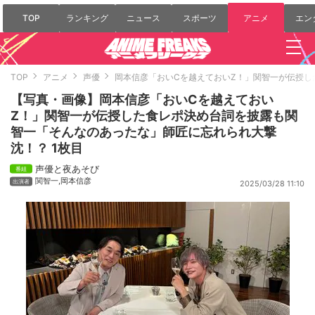
TOP
ランキング
ニュース
スポーツ
アニメ
エン
TOP
アニメ
声優
岡本信彦「おいCを越えておいZ！」関智一が伝授
【写真・画像】岡本信彦「おいCを越えておい
Z！」関智一が伝授した食レポ決め台詞を披露も関
智一「そんなのあったな」師匠に忘れられ大撃
沈！？ 1枚目
声優と夜あそび
関智一
,
岡本信彦
2025/03/28 11:10