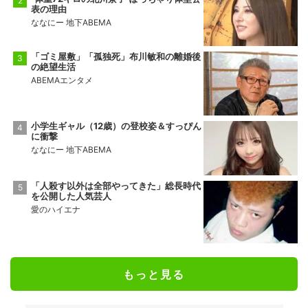
表の理由
ななにー 地下ABEMA
「ゴミ屋敷」「孤独死」布川敏和の離婚後
の絶望生活
ABEMAエンタメ
小学生ギャル（12歳）の登校姿＆すっぴん
に衝撃
ななにー 地下ABEMA
「人殺す以外は全部やってきた」総長時代
を公開した人気芸人
愛のハイエナ
もっと見る