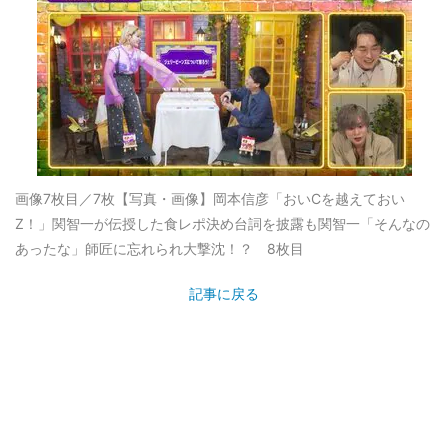
画像7枚目／7枚
【写真・画像】岡本信彦「おいCを越えておい
Z！」関智一が伝授した食レポ決め台詞を披露も関智一「そんなの
あったな」師匠に忘れられ大撃沈！？ 8枚目
記事に戻る