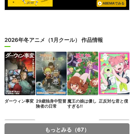
ABEMAでみる
2026年冬アニメ（1月クール） 作品情報
ダーウィン事変
29歳独身中堅冒
魔王の娘は優し
正反対な君と僕
険者の日常
すぎる!!
もっとみる（67）