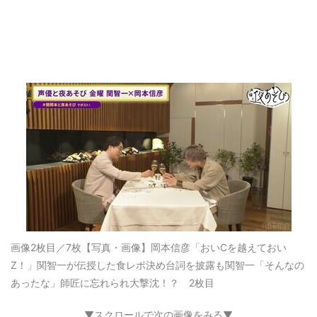
画像2枚目／7枚
【写真・画像】岡本信彦「おいCを越えておい
Z！」関智一が伝授した食レポ決め台詞を披露も関智一「そんなの
あったな」師匠に忘れられ大撃沈！？ 2枚目
▼スクロールで次の画像をみる▼