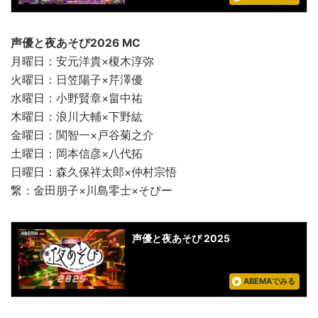
声優と夜あそび2026 MC
月曜日：安元洋貴×榎木淳弥
火曜日：日笠陽子×芹澤優
水曜日：小野賢章×畠中祐
木曜日：浪川大輔×下野紘
金曜日：関智一×戸谷菊之介
土曜日：岡本信彦×八代拓
日曜日：森久保祥太郎×仲村宗悟
繋：金田朋子×川島零士×そびー
声優と夜あそび 2025
ABEMAでみる