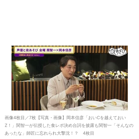
画像4枚目／7枚
【写真・画像】岡本信彦「おいCを越えておい
Z！」関智一が伝授した食レポ決め台詞を披露も関智一「そんなの
あったな」師匠に忘れられ大撃沈！？ 4枚目