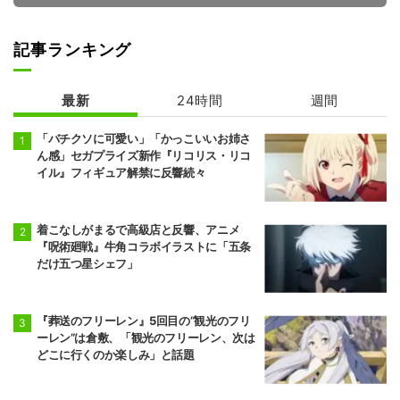
記事ランキング
最新
24時間
週間
地獄楽 第2期
炎炎ノ消防隊 参
ノ章 第2クール
「バチクソに可愛い」「かっこいいお姉さ
ん感」セガプライズ新作『リコリス・リコ
イル』フィギュア解禁に反響続々
着こなしがまるで高級店と反響、アニメ
『呪術廻戦』牛角コラボイラストに「五条
だけ五つ星シェフ」
『葬送のフリーレン』5回目の“観光のフリ
ーレン”は倉敷、「観光のフリーレン、次は
どこに行くのか楽しみ」と話題