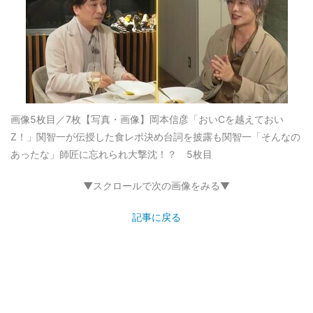
画像5枚目／7枚
【写真・画像】岡本信彦「おいCを越えておい
Z！」関智一が伝授した食レポ決め台詞を披露も関智一「そんなの
あったな」師匠に忘れられ大撃沈！？ 5枚目
▼スクロールで次の画像をみる▼
記事に戻る