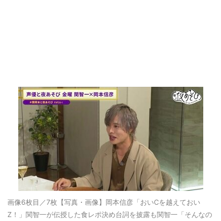
画像6枚目／7枚
【写真・画像】岡本信彦「おいCを越えておい
Z！」関智一が伝授した食レポ決め台詞を披露も関智一「そんなの