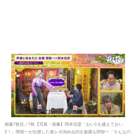
画像7枚目／7枚
【写真・画像】岡本信彦「おいCを越えておい
Z！」関智一が伝授した食レポ決め台詞を披露も関智一「そんなの