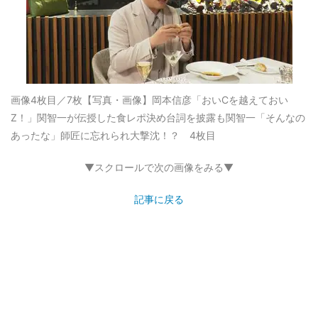
画像4枚目／7枚
【写真・画像】岡本信彦「おいCを越えておい
Z！」関智一が伝授した食レポ決め台詞を披露も関智一「そんなの
あったな」師匠に忘れられ大撃沈！？ 4枚目
▼スクロールで次の画像をみる▼
記事に戻る