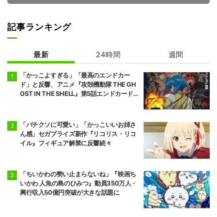
記事ランキング
最新
24時間
週間
ハイスクール！
奇面組
「かっこよすぎる」「最高のエンドカー
ド」と反響、アニメ『攻殻機動隊 THE GH
OST IN THE SHELL』第5話エンドカード公
開
「バチクソに可愛い」「かっこいいお姉さ
ん感」セガプライズ新作『リコリス・リコ
イル』フィギュア解禁に反響続々
「ちいかわの勢い止まらないね」『映画ち
いかわ 人魚の島のひみつ』動員350万人・
興行収入50億円突破が大きな話題に