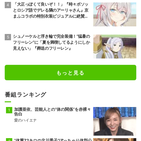
「大正っぽくて良いぞ！！」『時々ボソッ
とロシア語でデレる隣のアーリャさん』京
まふコラボの特別衣装ビジュアルに絶賛の
声
シュノーケルと浮き輪で完全装備！“猛暑の
フリーレン”に「夏を満喫してるようにしか
見えない」『葬送のフリーレン』
もっと見る
番組ランキング
加護亜依、芸能人との“体の関係”を赤裸々
告白
愛のハイエナ
“体重72キロの北川景子”ぽっちゃり体型公