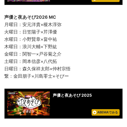
声優と夜あそび2026 MC
月曜日：安元洋貴×榎木淳弥
火曜日：日笠陽子×芹澤優
水曜日：小野賢章×畠中祐
木曜日：浪川大輔×下野紘
金曜日：関智一×戸谷菊之介
土曜日：岡本信彦×八代拓
日曜日：森久保祥太郎×仲村宗悟
繋：金田朋子×川島零士×そびー
声優と夜あそび 2025
ABEMAでみる