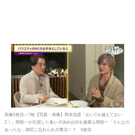
画像5枚目／7枚
【写真・画像】岡本信彦「おいCを越えておい
Z！」関智一が伝授した食レポ決め台詞を披露も関智一「そんなの
あったな」師匠に忘れられ大撃沈！？ 5枚目