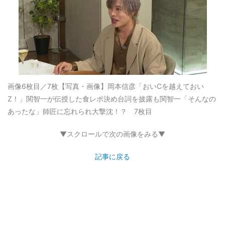
画像6枚目／7枚
【写真・画像】岡本信彦「おいCを越えておい
Z！」関智一が伝授した食レポ決め台詞を披露も関智一「そんなの
あったな」師匠に忘れられ大撃沈！？ 7枚目
▼スクロールで次の画像をみる▼
記事に戻る