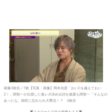
画像3枚目／7枚
【写真・画像】岡本信彦「おいCを越えておい
Z！」関智一が伝授した食レポ決め台詞を披露も関智一「そんなの
あったな」師匠に忘れられ大撃沈！？ 3枚目
▼スクロールで次の画像をみる▼