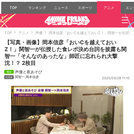
TOP
ランキング
ニュース
スポーツ
アニメ
エン
TOP
アニメ
声優
岡本信彦「おいCを越えておいZ！」関智一が伝授
【写真・画像】岡本信彦「おいCを越えておい
Z！」関智一が伝授した食レポ決め台詞を披露も関
智一「そんなのあったな」師匠に忘れられ大撃
沈！？ 2枚目
声優と夜あそび
関智一
,
岡本信彦
2025/03/28 11:10