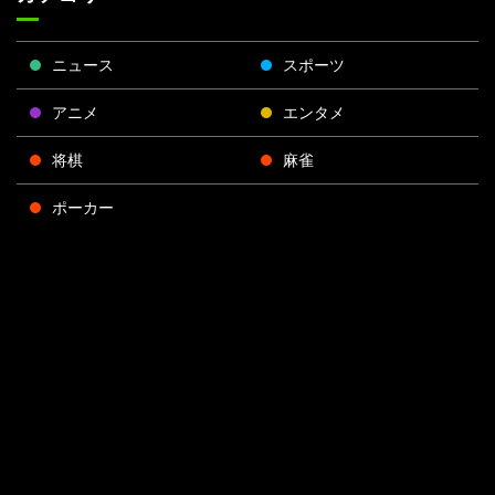
ニュース
スポーツ
アニメ
エンタメ
将棋
麻雀
ポーカー
Face
Twitt
Yout
Insta
運営会社
boo
er
ube
gra
k
m
プライバシーポリシー
プライバシー設定
お問い合わせ