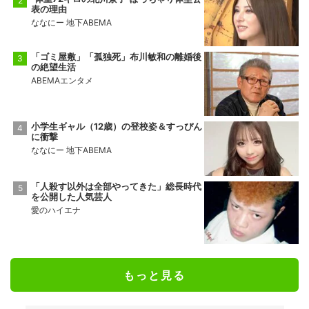
表の理由
ななにー 地下ABEMA
「ゴミ屋敷」「孤独死」布川敏和の離婚後
の絶望生活
ABEMAエンタメ
小学生ギャル（12歳）の登校姿＆すっぴん
に衝撃
ななにー 地下ABEMA
「人殺す以外は全部やってきた」総長時代
を公開した人気芸人
愛のハイエナ
もっと見る