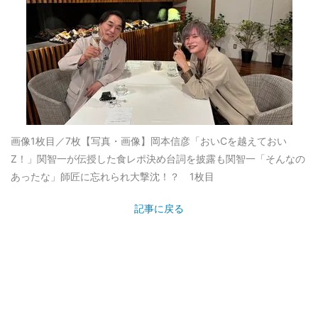
画像1枚目／7枚
【写真・画像】岡本信彦「おいCを越えておい
Z！」関智一が伝授した食レポ決め台詞を披露も関智一「そんなの
あったな」師匠に忘れられ大撃沈！？ 1枚目
記事に戻る