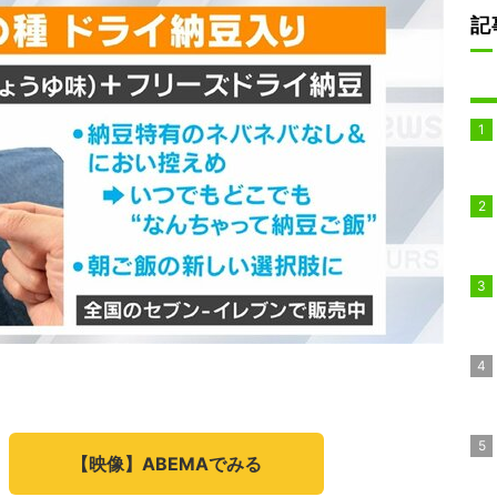
記
【映像】ABEMAでみる