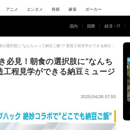
アニメ
エンタメ
将棋
麻雀
ポーカー
国内
国際
経済・IT
食の選択肢に“なんちゃって納豆ご飯”!? 製造工程見学ができる納豆ミュージ
き必見！朝食の選択肢に“なんち
製造工程見学ができる納豆ミュージ
2025/04/26 07:50