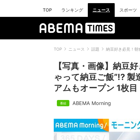
TOP
ランキング
ニュース
スポーツ
TOP
ニュース
話題
納豆好き必見！朝
【写真・画像】納豆好
ゃって納豆ご飯”!? 
アムもオープン 1枚目
ABEMA Morning