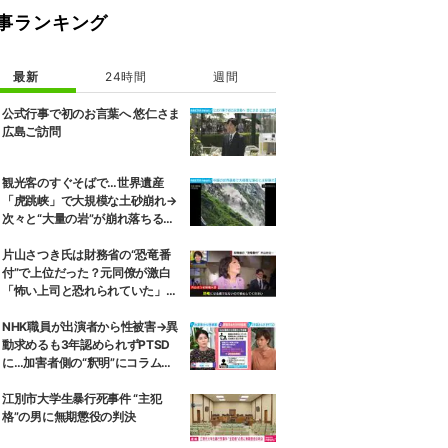
事ランキング
最新
24時間
週間
公式行事で初のお言葉へ 悠仁さま
広島ご訪問
観光客のすぐそばで…世界遺産
「虎跳峡」で大規模な土砂崩れ→
次々と“大量の岩”が崩れ落ちる瞬
間 中国
片山さつき氏は財務省の“恐竜番
付”で上位だった？元同僚が激白
「怖い上司と恐れられていた」
「関脇からおかみさんに」
NHK職員が出演者から性被害→異
動求めるも3年認められずPTSD
に…加害者側の“釈明”にコラムニ
スト「納得がいかない」一方で組
織体制の問題点も指摘
江別市大学生暴行死事件 “主犯
格”の男に無期懲役の判決