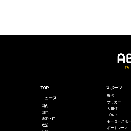
TOP
スポーツ
野球
ニュース
サッカー
国内
大相撲
国際
ゴルフ
経済・IT
モータースポ
政治
ボートレース