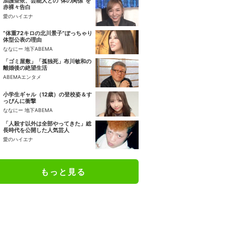
加護亜依、芸能人との“体の関係”を
赤裸々告白
愛のハイエナ
“体重72キロの北川景子”ぽっちゃり
体型公表の理由
ななにー 地下ABEMA
「ゴミ屋敷」「孤独死」布川敏和の
離婚後の絶望生活
ABEMAエンタメ
小学生ギャル（12歳）の登校姿＆す
っぴんに衝撃
ななにー 地下ABEMA
「人殺す以外は全部やってきた」総
長時代を公開した人気芸人
愛のハイエナ
もっと見る