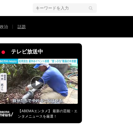
政治
話題
アムもオープン
テレビ放送中
【ABEMAエンタメ】 最新の芸能・エ
ンタメニュースを厳選！