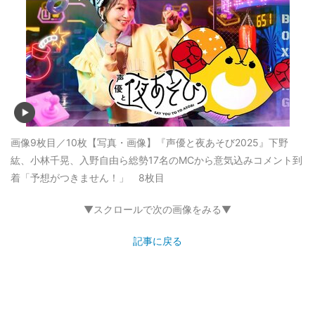
画像9枚目／10枚
【写真・画像】『声優と夜あそび2025』下野
紘、小林千晃、入野自由ら総勢17名のMCから意気込みコメント到
着「予想がつきません！」 8枚目
▼スクロールで次の画像をみる▼
記事に戻る