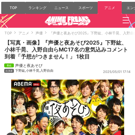
TOP
ランキング
ニュース
スポーツ
アニメ
エン
TOP
アニメ
声優
『声優と夜あそび2025』下野紘、小林千晃、入野自
【写真・画像】『声優と夜あそび2025』下野紘、
小林千晃、入野自由らMC17名の意気込みコメント
到着「予想がつきません！」 1枚目
声優と夜あそび
下野紘
,
小林千晃
,
入野自由
2025/05/01 17:14