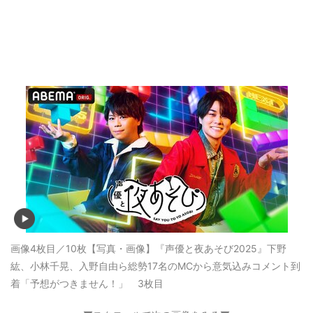
画像4枚目／10枚
【写真・画像】『声優と夜あそび2025』下野
紘、小林千晃、入野自由ら総勢17名のMCから意気込みコメント到
着「予想がつきません！」 3枚目