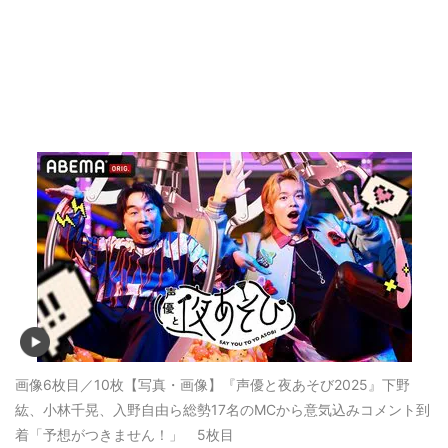
画像6枚目／10枚
【写真・画像】『声優と夜あそび2025』下野
紘、小林千晃、入野自由ら総勢17名のMCから意気込みコメント到
着「予想がつきません！」 5枚目