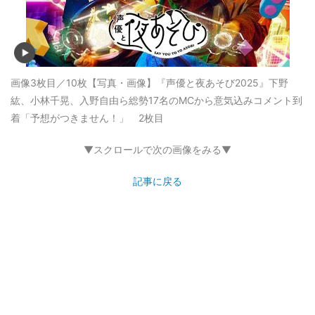
画像3枚目／10枚
【写真・画像】『声優と夜あそび2025』下野
紘、小林千晃、入野自由ら総勢17名のMCから意気込みコメント到
着「予想がつきません！」 2枚目
▼スクロールで次の画像をみる▼
記事に戻る