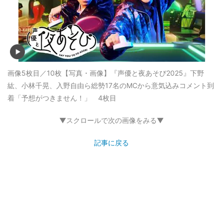
画像5枚目／10枚
【写真・画像】『声優と夜あそび2025』下野
紘、小林千晃、入野自由ら総勢17名のMCから意気込みコメント到
着「予想がつきません！」 4枚目
▼スクロールで次の画像をみる▼
記事に戻る