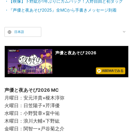
【映像】下野紘が1年ぶりにカムバック！入野自由と初タッグ
『声優と夜あそび2025』全MCから手書きメッセージ到着
日本語
声優と夜あそび 2026
ABEMAでみる
声優と夜あそび2026 MC
月曜日：安元洋貴×榎木淳弥
火曜日：日笠陽子×芹澤優
水曜日：小野賢章×畠中祐
木曜日：浪川大輔×下野紘
金曜日：関智一×戸谷菊之介