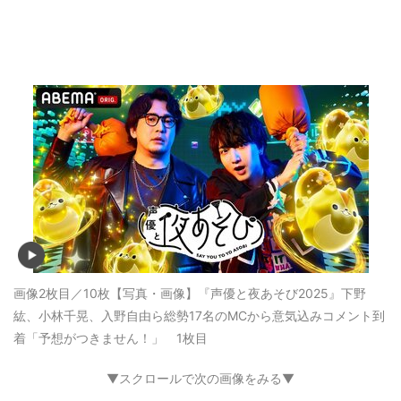
画像2枚目／10枚
【写真・画像】『声優と夜あそび2025』下野
紘、小林千晃、入野自由ら総勢17名のMCから意気込みコメント到
着「予想がつきません！」 1枚目
▼スクロールで次の画像をみる▼