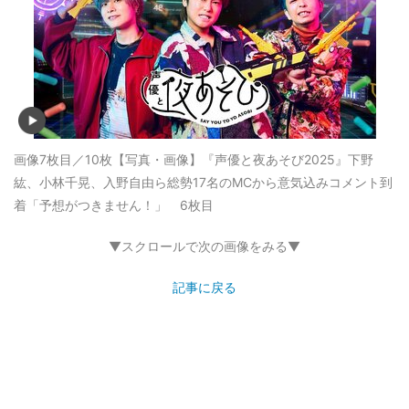
画像7枚目／10枚
【写真・画像】『声優と夜あそび2025』下野
紘、小林千晃、入野自由ら総勢17名のMCから意気込みコメント到
着「予想がつきません！」 6枚目
▼スクロールで次の画像をみる▼
記事に戻る