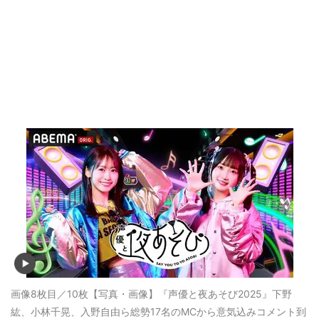
画像8枚目／10枚
【写真・画像】『声優と夜あそび2025』下野
紘、小林千晃、入野自由ら総勢17名のMCから意気込みコメント到