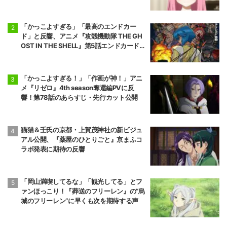
「かっこよすぎる」「最高のエンドカー
ド」と反響、アニメ『攻殻機動隊 THE GH
OST IN THE SHELL』第5話エンドカード公
開
「かっこよすぎる！」「作画が神！」アニ
メ『リゼロ』4th season奪還編PVに反
響！第78話のあらすじ・先行カット公開
猫猫＆壬氏の京都・上賀茂神社の新ビジュ
アル公開、『薬屋のひとりごと』京まふコ
ラボ発表に期待の反響
「岡山満喫してるな」「観光してる」とフ
ァンほっこり！『葬送のフリーレン』の“烏
城のフリーレン”に早くも次を期待する声