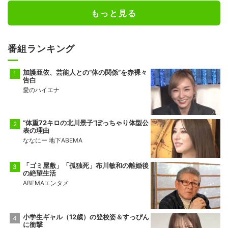
もっと見る
番組ランキング
加護亜依、芸能人との“体の関係”を赤裸々
告白
愛のハイエナ
“体重72キロの北川景子”ぽっちゃり体型公
表の理由
ななにー 地下ABEMA
「ゴミ屋敷」「孤独死」布川敏和の離婚後
の絶望生活
ABEMAエンタメ
小学生ギャル（12歳）の登校姿＆すっぴん
に衝撃