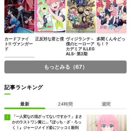
カードファイ
正反対な君と僕
ヴィジランテ -
多聞くん今どっ
ト!! ヴァンガー
僕のヒーローア
ち！？
ド
カデミア ILLEG
ALS- 第2期
もっとみる（67）
記事ランキング
最新
24時間
週間
【推しの子】 3
期
「一人変なの混ざってないですか？」まさ
かのラストワン賞に…『ぼっち・ざ・ろっ
く！』ジャージメイド姿にツッコミ殺到