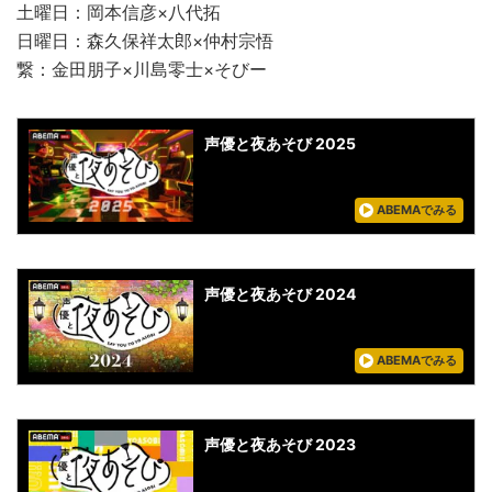
土曜日：岡本信彦×八代拓
日曜日：森久保祥太郎×仲村宗悟
繋：金田朋子×川島零士×そびー
声優と夜あそび 2025
ABEMAでみる
声優と夜あそび 2024
ABEMAでみる
声優と夜あそび 2023