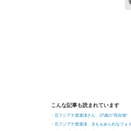
こんな記事も読まれています
元フジアナ渡邊渚さん、27歳の“現在地”
元フジアナ渡邊渚、太ももあらわなフォ