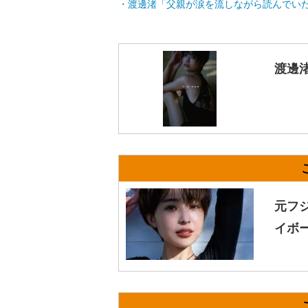
渡邊渚「父親が涙を流しながら読んでい
渡邊渚
元フジ
イボ