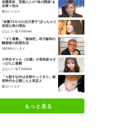
加護亜依、芸能人との“体の関係”を
赤裸々告白
愛のハイエナ
“体重72キロの北川景子”ぽっちゃり
体型公表の理由
ななにー 地下ABEMA
「ゴミ屋敷」「孤独死」布川敏和の
離婚後の絶望生活
ABEMAエンタメ
小学生ギャル（12歳）の登校姿＆す
っぴんに衝撃
ななにー 地下ABEMA
「人殺す以外は全部やってきた」総
長時代を公開した人気芸人
愛のハイエナ
もっと見る