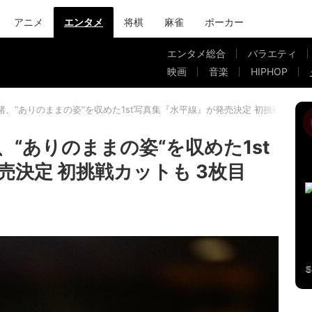
アニメ
エンタメ
将棋
麻雀
ポーカー
エンタメ総合
バラエティ
映画
音楽
HIPHOP
渚、“ありのままの姿“を収めた1st写真集『水平線』が発売決定 初挑戦カット
“ありのままの姿“を収めた1st
売決定 初挑戦カットも 3枚目