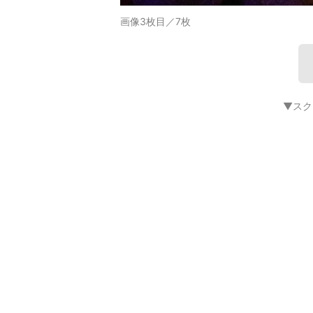
画像3枚目／7枚
▼スク