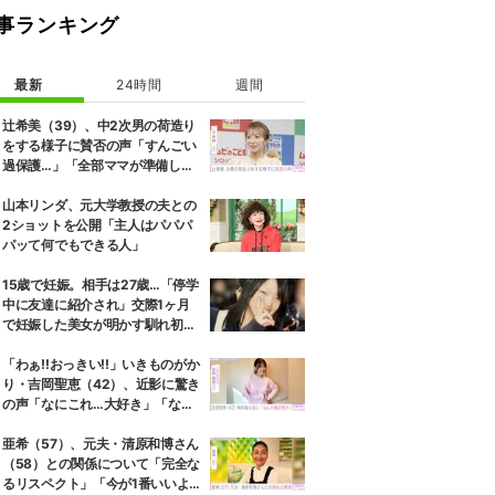
事ランキング
最新
24時間
週間
辻希美（39）、中2次男の荷造り
をする様子に賛否の声「すんごい
過保護…」「全部ママが準備して
くれるんだ」
山本リンダ、元大学教授の夫との
2ショットを公開「主人はパパパ
パッて何でもできる人」
15歳で妊娠。相手は27歳…「停学
中に友達に紹介され」交際1ヶ月
で妊娠した美女が明かす馴れ初め
に「だいぶ危ねーよ！」小森純も
絶句
「わぁ!!おっきい!!」いきものがか
り・吉岡聖恵（42）、近影に驚き
の声「なにこれ…大好き」「なん
か親近感が」
亜希（57）、元夫・清原和博さん
（58）との関係について「完全な
るリスペクト」「今が1番いいよ