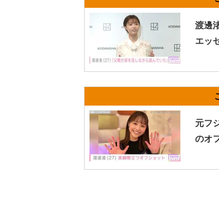
渡邊
エッ
元フ
のオ