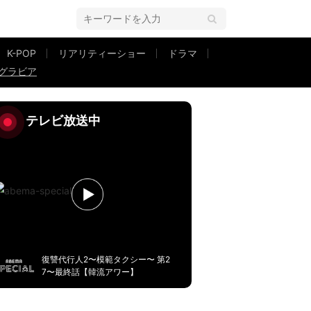
K-POP
リアリティーショー
ドラマ
グラビア
も
テレビ放送中
復讐代行人2〜模範タクシー〜 第2
7〜最終話【韓流アワー】