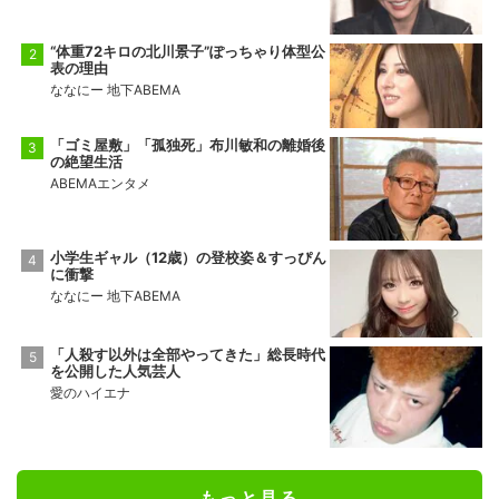
“体重72キロの北川景子”ぽっちゃり体型公
表の理由
ななにー 地下ABEMA
「ゴミ屋敷」「孤独死」布川敏和の離婚後
の絶望生活
ABEMAエンタメ
小学生ギャル（12歳）の登校姿＆すっぴん
に衝撃
ななにー 地下ABEMA
「人殺す以外は全部やってきた」総長時代
を公開した人気芸人
愛のハイエナ
もっと見る