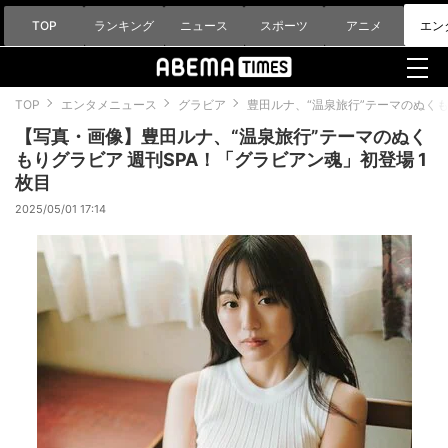
TOP
ランキング
ニュース
スポーツ
アニメ
エン
TOP
エンタメニュース
グラビア
豊田ルナ、“温泉旅行”テーマのぬくも
【写真・画像】豊田ルナ、“温泉旅行”テーマのぬく
もりグラビア 週刊SPA！「グラビアン魂」初登場 1
枚目
2025/05/01 17:14