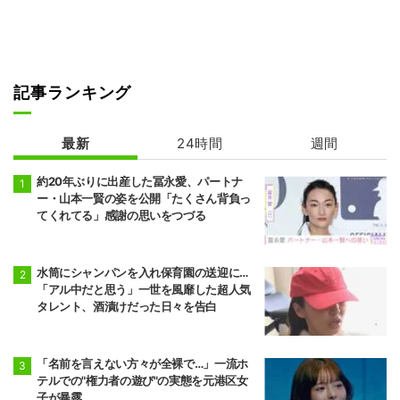
記事ランキング
最新
24時間
週間
約20年ぶりに出産した冨永愛、パートナ
ー・山本一賢の姿を公開「たくさん背負っ
てくれてる」感謝の思いをつづる
水筒にシャンパンを入れ保育園の送迎に…
「アル中だと思う」一世を風靡した超人気
タレント、酒漬けだった日々を告白
「名前を言えない方々が全裸で…」一流ホ
テルでの"権力者の遊び"の実態を元港区女
子が暴露