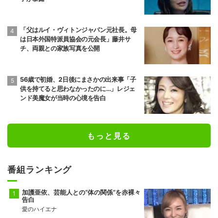
「父はルイ・ヴィトンジャパン元社長。母
は日本外国特派員協会の元会長」藤井サ
チ、両親との家族写真を公開
56歳で初婚、2日後にまさかの出来事「子
供を持てると思わなかったのに…」レジェ
ンド美魔女が当時の心境を告白
もっと見る
番組ランキング
加護亜依、芸能人との“体の関係”を赤裸々
告白
愛のハイエナ