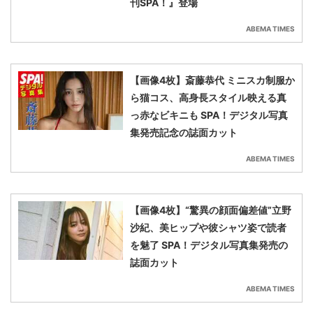
刊SPA！』登場
ABEMA TIMES
【画像4枚】斎藤恭代 ミニスカ制服か
ら猫コス、高身長スタイル映える真
っ赤なビキニも SPA！デジタル写真
集発売記念の誌面カット
ABEMA TIMES
【画像4枚】“驚異の顔面偏差値”立野
沙紀、美ヒップや彼シャツ姿で読者
を魅了 SPA！デジタル写真集発売の
誌面カット
ABEMA TIMES