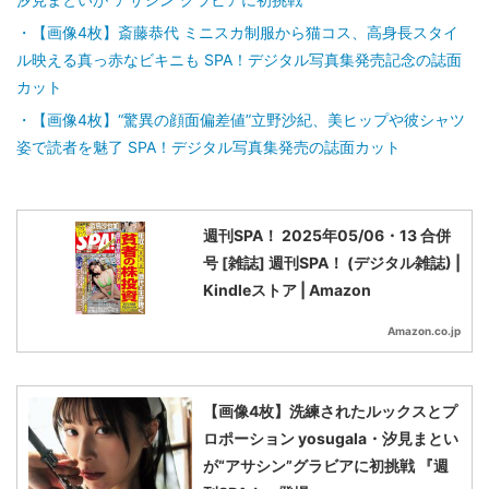
【画像4枚】斎藤恭代 ミニスカ制服から猫コス、高身長スタイ
ル映える真っ赤なビキニも SPA！デジタル写真集発売記念の誌面
カット
【画像4枚】“驚異の顔面偏差値”立野沙紀、美ヒップや彼シャツ
姿で読者を魅了 SPA！デジタル写真集発売の誌面カット
週刊SPA！ 2025年05/06・13 合併
号 [雑誌] 週刊SPA！ (デジタル雑誌) |
Kindleストア | Amazon
Amazon.co.jp
【画像4枚】洗練されたルックスとプ
ロポーション yosugala・汐見まとい
が“アサシン”グラビアに初挑戦 『週