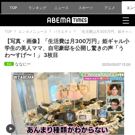
TOP
ランキング
ニュース
スポーツ
アニメ
エン
TOP
エンタメニュース
バラエティ
「生活費は月300万円」姫ギャル
【写真・画像】「生活費は月300万円」姫ギャル小
学生の美人ママ、自宅豪邸を公開し驚きの声「う
わ〜すげ〜！」 3枚目
ななにー
2025/05/07 12:00