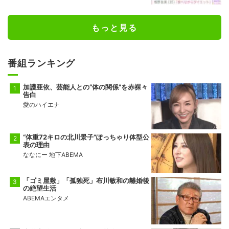
もっと見る
番組ランキング
加護亜依、芸能人との“体の関係”を赤裸々
告白
愛のハイエナ
“体重72キロの北川景子”ぽっちゃり体型公
表の理由
ななにー 地下ABEMA
「ゴミ屋敷」「孤独死」布川敏和の離婚後
の絶望生活
ABEMAエンタメ