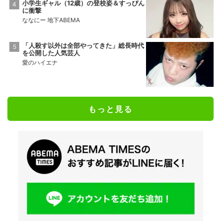
小学生ギャル（12歳）の登校姿＆すっぴん
に衝撃
ななにー 地下ABEMA
「人殺す以外は全部やってきた」総長時代
を公開した人気芸人
愛のハイエナ
もっと見る