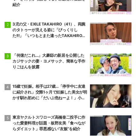
紹介
3児の父・EXILE TAKAHIRO（41）、両腕
のタトゥーが見える姿に「びっくりし
た!!!」「いつもとまた違ったTAKAHIROさ
ん」などの反響
「何億だこれ…」大豪邸の新居を公開した
カジサックの妻・ヨメサック、簡単な手作
りごはんを披露
15歳で妊娠。相手は27歳…「停学中に友達
に紹介され」交際1ヶ月で妊娠した美女が明
かす馴れ初めに「だいぶ危ねーよ！」小森
純も絶句
東京ヤクルトスワローズ高橋奎二投手に作
った愛妻料理が話題・板野友美「食べなが
らダイエット」罪悪感ない“友飯”を紹介