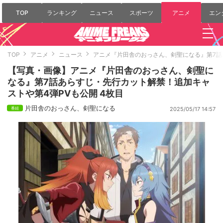
TOP
ランキング
ニュース
スポーツ
アニメ
エン
TOP
アニメ
ニュース
アニメ『片田舎のおっさん、剣聖になる』第7話
【写真・画像】アニメ『片田舎のおっさん、剣聖に
なる』第7話あらすじ・先行カット解禁！追加キャ
ストや第4弾PVも公開 4枚目
片田舎のおっさん、剣聖になる
2025/05/17 14:57