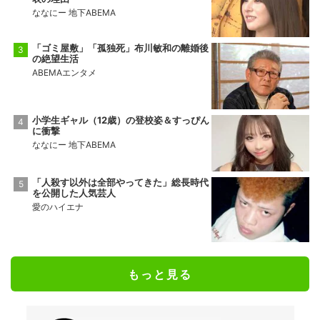
ななにー 地下ABEMA
「ゴミ屋敷」「孤独死」布川敏和の離婚後
の絶望生活
ABEMAエンタメ
小学生ギャル（12歳）の登校姿＆すっぴん
に衝撃
ななにー 地下ABEMA
「人殺す以外は全部やってきた」総長時代
を公開した人気芸人
愛のハイエナ
もっと見る