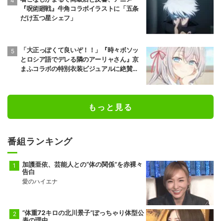
『呪術廻戦』牛角コラボイラストに「五条
だけ五つ星シェフ」
「大正っぽくて良いぞ！！」『時々ボソッ
とロシア語でデレる隣のアーリャさん』京
まふコラボの特別衣装ビジュアルに絶賛の
声
もっと見る
番組ランキング
加護亜依、芸能人との“体の関係”を赤裸々
告白
愛のハイエナ
“体重72キロの北川景子”ぽっちゃり体型公
表の理由