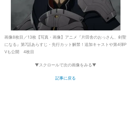
画像8枚目／13枚
【写真・画像】アニメ『片田舎のおっさん、剣聖
になる』第7話あらすじ・先行カット解禁！追加キャストや第4弾P
Vも公開 4枚目
▼スクロールで次の画像をみる▼
記事に戻る