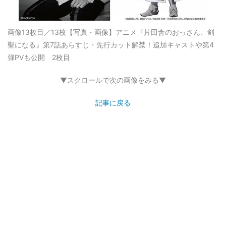
画像13枚目／13枚
【写真・画像】アニメ『片田舎のおっさん、剣
聖になる』第7話あらすじ・先行カット解禁！追加キャストや第4
弾PVも公開 2枚目
▼スクロールで次の画像をみる▼
記事に戻る