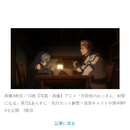
画像3枚目／13枚
【写真・画像】アニメ『片田舎のおっさん、剣聖
になる』第7話あらすじ・先行カット解禁！追加キャストや第4弾P
Vも公開 1枚目
記事に戻る