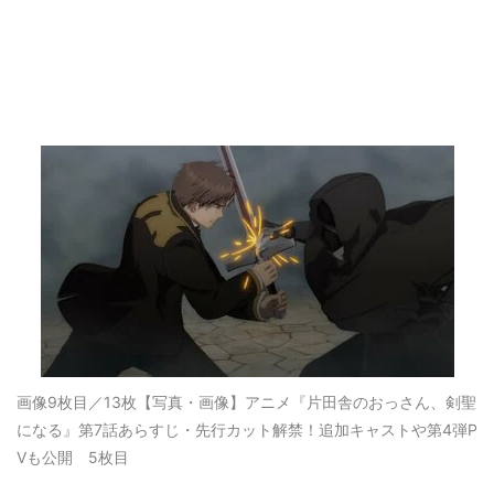
画像9枚目／13枚
【写真・画像】アニメ『片田舎のおっさん、剣聖
になる』第7話あらすじ・先行カット解禁！追加キャストや第4弾P
Vも公開 5枚目