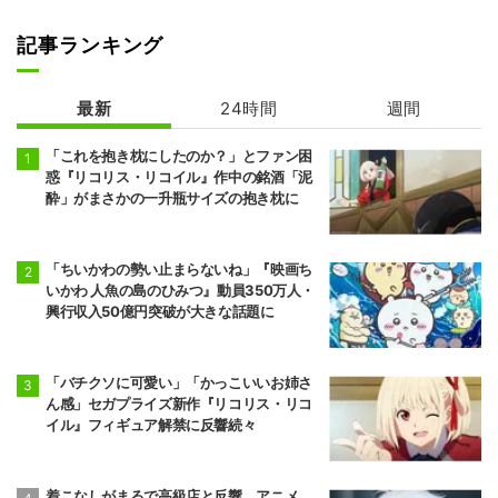
記事ランキング
最新
24時間
週間
「これを抱き枕にしたのか？」とファン困
惑『リコリス・リコイル』作中の銘酒「泥
酔」がまさかの一升瓶サイズの抱き枕に
「ちいかわの勢い止まらないね」『映画ち
いかわ 人魚の島のひみつ』動員350万人・
興行収入50億円突破が大きな話題に
「バチクソに可愛い」「かっこいいお姉さ
ん感」セガプライズ新作『リコリス・リコ
イル』フィギュア解禁に反響続々
着こなしがまるで高級店と反響、アニメ