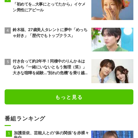
「初めてを…大事にとってたから」イケメ
ン男性にアピール
鈴木福、27歳美人タレントに夢中「めっち
ゃ好き」「歴代でもトップクラス」
付き合って約2年半！同棲中のりんか＆は
なみち「一緒にいないともう無理（笑）」
大きな喧嘩を経験…“別れの危機”を乗り越え
た恋人としての現在地
もっと見る
番組ランキング
加護亜依、芸能人との“体の関係”を赤裸々
告白