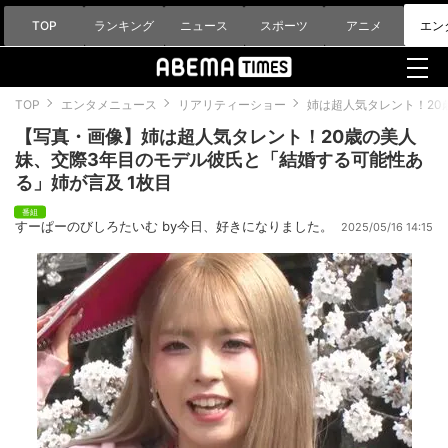
TOP
ランキング
ニュース
スポーツ
アニメ
エン
TOP
エンタメニュース
リアリティーショー
姉は超人気タレント！20
【写真・画像】姉は超人気タレント！20歳の美人
妹、交際3年目のモデル彼氏と「結婚する可能性あ
る」姉が言及 1枚目
すーぱーのびしろたいむ by今日、好きになりました。
2025/05/16 14:15