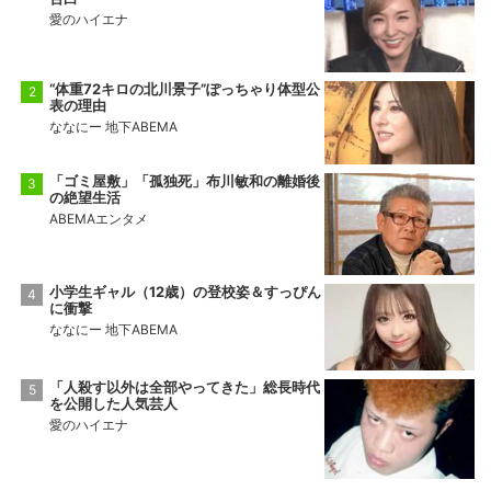
愛のハイエナ
“体重72キロの北川景子”ぽっちゃり体型公
表の理由
ななにー 地下ABEMA
「ゴミ屋敷」「孤独死」布川敏和の離婚後
の絶望生活
ABEMAエンタメ
小学生ギャル（12歳）の登校姿＆すっぴん
に衝撃
ななにー 地下ABEMA
「人殺す以外は全部やってきた」総長時代
を公開した人気芸人
愛のハイエナ