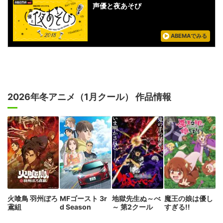
声優と夜あそび
ABEMAでみる
2026年冬アニメ（1月クール） 作品情報
火喰鳥 羽州ぼろ
MFゴースト 3r
地獄先生ぬ～べ
魔王の娘は優し
鳶組
d Season
～ 第2クール
すぎる!!