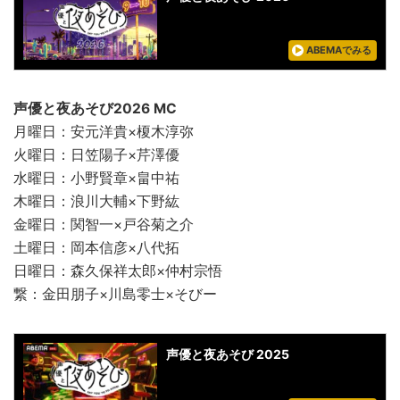
ABEMAでみる
声優と夜あそび2026 MC
月曜日：安元洋貴×榎木淳弥
火曜日：日笠陽子×芹澤優
水曜日：小野賢章×畠中祐
木曜日：浪川大輔×下野紘
金曜日：関智一×戸谷菊之介
土曜日：岡本信彦×八代拓
日曜日：森久保祥太郎×仲村宗悟
繋：金田朋子×川島零士×そびー
声優と夜あそび 2025