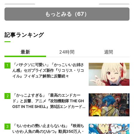
もっとみる（67）
記事ランキング
最新
24時間
週間
幼馴染とはラブ
ダーウィン事変
コメにならない
「バチクソに可愛い」「かっこいいお姉さ
ん感」セガプライズ新作『リコリス・リコ
イル』フィギュア解禁に反響続々
「かっこよすぎる」「最高のエンドカー
ド」と反響、アニメ『攻殻機動隊 THE GH
OST IN THE SHELL』第5話エンドカード公
開
「ちいかわの勢い止まらないね」『映画ち
いかわ 人魚の島のひみつ』動員350万人・