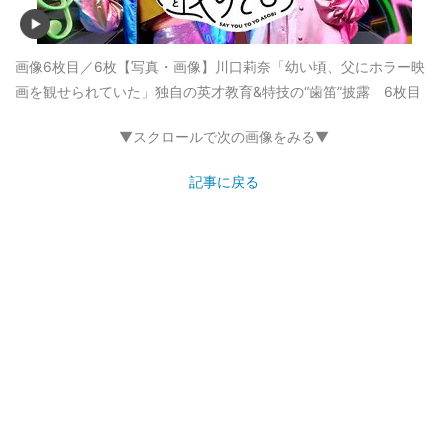
画像6枚目／6枚
【写真・画像】川口莉奈「幼い頃、父にホラー映
画を観せられていた」独自の英才教育&特技の“歯笛”披露 6枚目
▼スクロールで次の画像をみる▼
記事に戻る