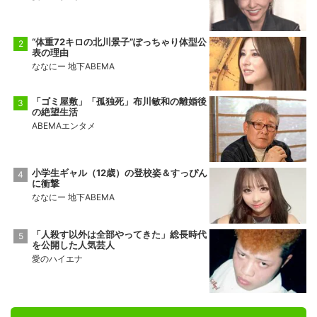
“体重72キロの北川景子”ぽっちゃり体型公
表の理由
ななにー 地下ABEMA
「ゴミ屋敷」「孤独死」布川敏和の離婚後
の絶望生活
ABEMAエンタメ
小学生ギャル（12歳）の登校姿＆すっぴん
に衝撃
ななにー 地下ABEMA
「人殺す以外は全部やってきた」総長時代
を公開した人気芸人
愛のハイエナ