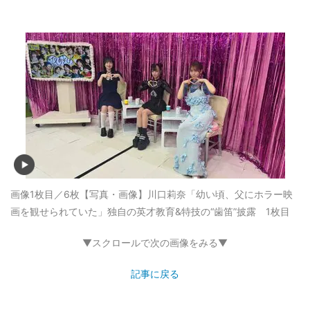
画像1枚目／6枚
【写真・画像】川口莉奈「幼い頃、父にホラー映
画を観せられていた」独自の英才教育&特技の“歯笛”披露 1枚目
▼スクロールで次の画像をみる▼
記事に戻る