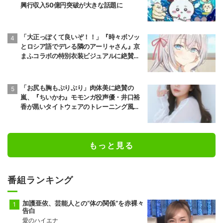
興行収入50億円突破が大きな話題に
「大正っぽくて良いぞ！！」『時々ボソッ
とロシア語でデレる隣のアーリャさん』京
まふコラボの特別衣装ビジュアルに絶賛の
声
「お尻も胸もぷりぷり」肉体美に絶賛の
嵐、『ちいかわ』モモンガ役声優・井口裕
香が黒いタイトウェアのトレーニング風景
公開
もっと見る
番組ランキング
加護亜依、芸能人との“体の関係”を赤裸々
告白
愛のハイエナ