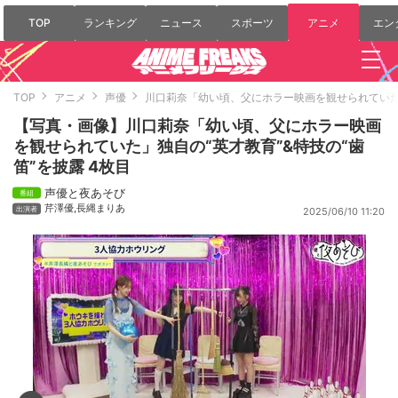
TOP
ランキング
ニュース
スポーツ
アニメ
エン
TOP
アニメ
声優
川口莉奈「幼い頃、父にホラー映画を観せられていた」
【写真・画像】川口莉奈「幼い頃、父にホラー映画
を観せられていた」独自の“英才教育”&特技の“歯
笛”を披露 4枚目
声優と夜あそび
芹澤優
,
長縄まりあ
2025/06/10 11:20