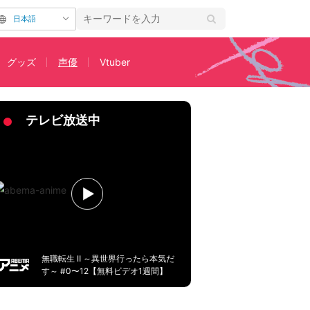
日本語
グッズ
声優
Vtuber
テレビ放送中
無職転生 Ⅱ ～異世界行ったら本気だ
す～ #0〜12【無料ビデオ1週間】