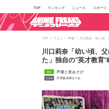
TOP
ランキング
ニュース
スポーツ
TOP
アニメ
声優
川口莉奈「幼い頃、父
川口莉奈「幼い頃、父
た」独自の“英才教育”
声優と夜あそび
芹澤優
長縄まりあ
,