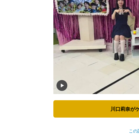
川口莉奈が
この