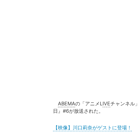
ABEMA
の「アニメL
IVE
チャンネル」
日』#6が放送された。
【映像】川口莉奈がゲストに登場！