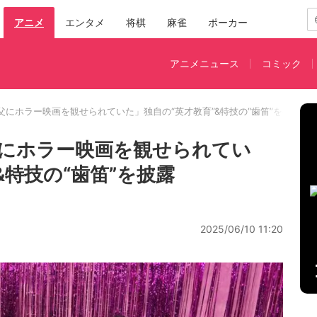
アニメ
エンタメ
将棋
麻雀
ポーカー
アニメニュース
コミック
にホラー映画を観せられていた」独自の“英才教育”&特技の“歯笛”を披露
にホラー映画を観せられてい
&特技の“歯笛”を披露
2025/06/10 11:20