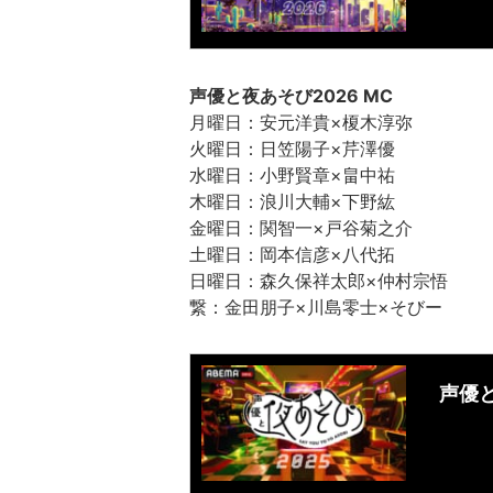
声優と夜あそび2026 MC
月曜日：安元洋貴×榎木淳弥
火曜日：日笠陽子×芹澤優
水曜日：小野賢章×畠中祐
木曜日：浪川大輔×下野紘
金曜日：関智一×戸谷菊之介
土曜日：岡本信彦×八代拓
日曜日：森久保祥太郎×仲村宗悟
繋：金田朋子×川島零士×そびー
声優と