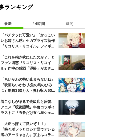
事ランキング
最新
24時間
週間
「バチクソに可愛い」「かっこい
いお姉さん感」セガプライズ新作
『リコリス・リコイル』フィギュ
ア解禁に反響続々
「これを抱き枕にしたのか？」と
ファン困惑『リコリス・リコイ
ル』作中の銘酒「泥酔」がまさか
の一升瓶サイズの抱き枕に
「ちいかわの勢い止まらないね」
『映画ちいかわ 人魚の島のひみ
つ』動員350万人・興行収入50億
円突破が大きな話題に
着こなしがまるで高級店と反響、
アニメ『呪術廻戦』牛角コラボイ
ラストに「五条だけ五つ星シェ
フ」
「大正っぽくて良いぞ！！」
『時々ボソッとロシア語でデレる
隣のアーリャさん』京まふコラボ