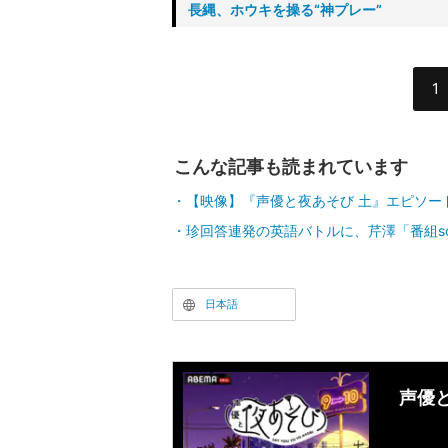
長縄、ホウキを操る“神プレー”
1
こんな記事も読まれています
【映像】『声優と夜あそび 土』エピソー
珍回答連発の英語バトルに、芹澤「番組s
日本語
声優と