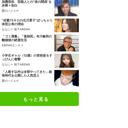
加護亜依、芸能人との“体の関係”を
赤裸々告白
愛のハイエナ
“体重72キロの北川景子”ぽっちゃり
体型公表の理由
ななにー 地下ABEMA
「ゴミ屋敷」「孤独死」布川敏和の
離婚後の絶望生活
ABEMAエンタメ
小学生ギャル（12歳）の登校姿＆す
っぴんに衝撃
ななにー 地下ABEMA
「人殺す以外は全部やってきた」総
長時代を公開した人気芸人
愛のハイエナ
もっと見る