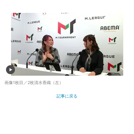
画像1枚目／2枚
清水香織（左）
記事に戻る