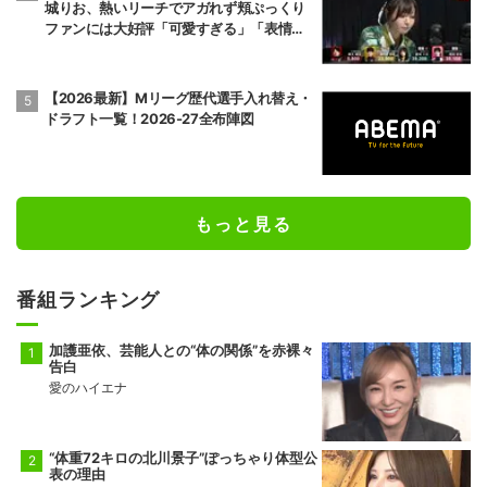
城りお、熱いリーチでアガれず頬ぷっくり
ファンには大好評「可愛すぎる」「表情管
理も怠らない」／麻雀・Mトーナメント
【2026最新】Mリーグ歴代選手入れ替え・
ドラフト一覧！2026-27全布陣図
もっと見る
番組ランキング
加護亜依、芸能人との“体の関係”を赤裸々
告白
愛のハイエナ
“体重72キロの北川景子”ぽっちゃり体型公
表の理由