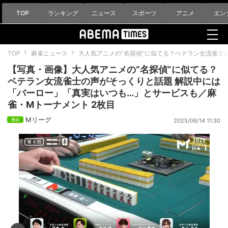
TOP
ランキング
ニュース
スポーツ
アニメ
エン
TOP
麻雀ニュース
大人気アニメの“名探偵”に似てる？ベテラン女流雀士
【写真・画像】大人気アニメの“名探偵”に似てる？
ベテラン女流雀士の声がそっくりと話題 解説中には
「バーロー」「真実はいつも…」とサービスも／麻
雀・Mトーナメント 2枚目
Mリーグ
2025/06/14 11:30