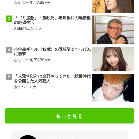
ななにー 地下ABEMA
「ゴミ屋敷」「孤独死」布川敏和の離婚後
の絶望生活
ABEMAエンタメ
小学生ギャル（12歳）の登校姿＆すっぴん
に衝撃
ななにー 地下ABEMA
「人殺す以外は全部やってきた」総長時代
を公開した人気芸人
愛のハイエナ
もっと見る