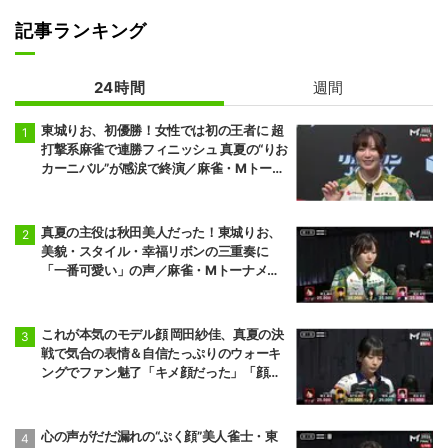
記事ランキング
24時間
週間
東城りお、初優勝！女性では初の王者に 超
打撃系麻雀で連勝フィニッシュ 真夏の“りお
カーニバル”が感涙で終演／麻雀・Mトーナ
メント
真夏の主役は秋田美人だった！東城りお、
美貌・スタイル・幸福リボンの三重奏に
「一番可愛い」の声／麻雀・Mトーナメン
ト
これが本気のモデル顔 岡田紗佳、真夏の決
戦で気合の表情＆自信たっぷりのウォーキ
ングでファン魅了「キメ顔だった」「顔小
さすぎやろww」／麻雀・Mトーナメント
心の声がだだ漏れの“ぷく顔”美人雀士・東