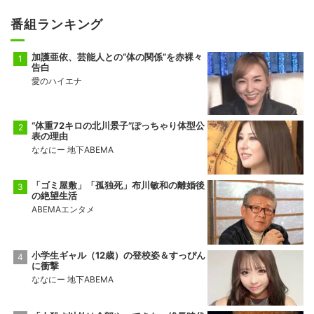
番組ランキング
加護亜依、芸能人との“体の関係”を赤裸々
告白
愛のハイエナ
“体重72キロの北川景子”ぽっちゃり体型公
表の理由
ななにー 地下ABEMA
「ゴミ屋敷」「孤独死」布川敏和の離婚後
の絶望生活
ABEMAエンタメ
小学生ギャル（12歳）の登校姿＆すっぴん
に衝撃
ななにー 地下ABEMA