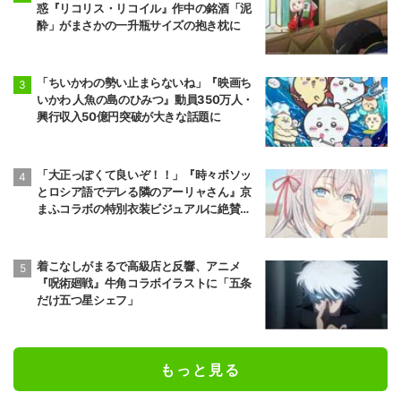
惑『リコリス・リコイル』作中の銘酒「泥
酔」がまさかの一升瓶サイズの抱き枕に
「ちいかわの勢い止まらないね」『映画ち
いかわ 人魚の島のひみつ』動員350万人・
興行収入50億円突破が大きな話題に
「大正っぽくて良いぞ！！」『時々ボソッ
とロシア語でデレる隣のアーリャさん』京
まふコラボの特別衣装ビジュアルに絶賛の
声
着こなしがまるで高級店と反響、アニメ
『呪術廻戦』牛角コラボイラストに「五条
だけ五つ星シェフ」
もっと見る