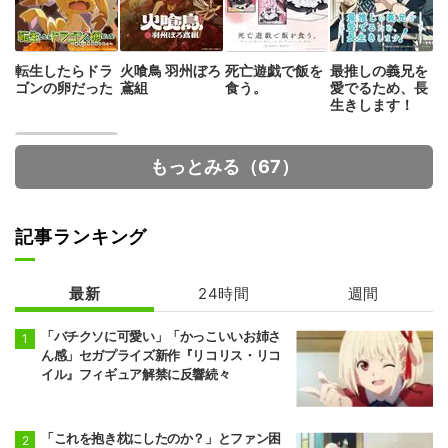
転生したらドラ
火喰鳥 羽州ぼろ
死亡遊戯で飯を
最推しの義兄を
ゴンの卵だった
鳶組
食う。
愛でるため、長
生きします！
もっとみる（67）
記事ランキング
最新
24時間
週間
ヴィジランテ -
僕のヒーローア
カデミア ILLEG
「バチクソに可愛い」「かっこいいお姉さ
ALS- 第2期
ん感」セガプライズ新作『リコリス・リコ
イル』フィギュア解禁に反響続々
「これを抱き枕にしたのか？」とファン困