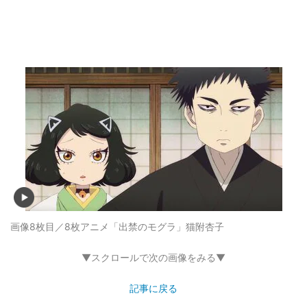
画像8枚目／8枚
アニメ「出禁のモグラ」猫附杏子
▼スクロールで次の画像をみる▼
記事に戻る