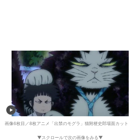
画像6枚目／8枚
アニメ「出禁のモグラ」猫附梗史郎場面カット
▼スクロールで次の画像をみる▼