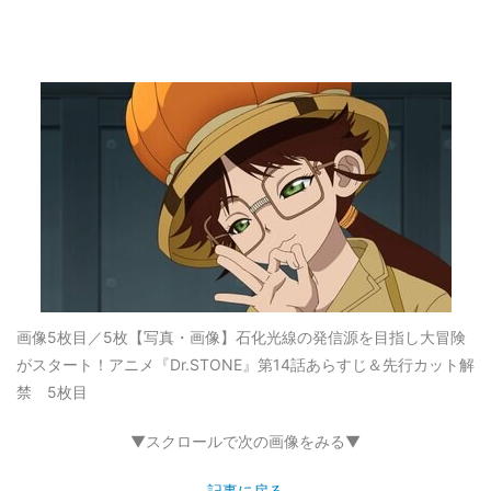
画像5枚目／5枚
【写真・画像】石化光線の発信源を目指し大冒険
がスタート！アニメ『Dr.STONE』第14話あらすじ＆先行カット解
禁 5枚目
▼スクロールで次の画像をみる▼
記事に戻る