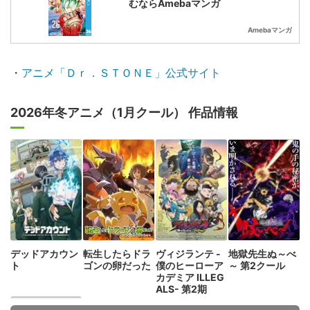
むならAmebaマンガ
Amebaマンガ
・
アニメ「Ｄｒ．ＳＴＯＮＥ」公式サイト
2026年冬アニメ（1月クール） 作品情報
デッドアカウン
転生したらドラ
ヴィジランテ -
地獄先生ぬ～べ
ト
ゴンの卵だった
僕のヒーローア
～ 第2クール
カデミア ILLEG
ALS- 第2期