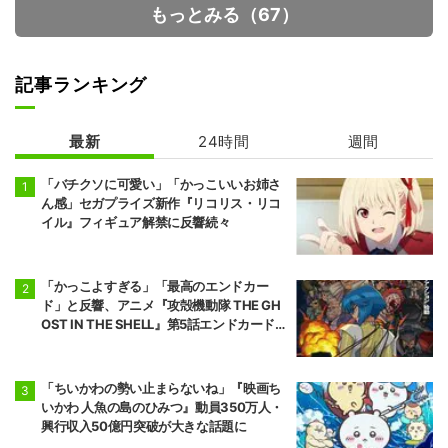
もっとみる（67）
記事ランキング
最新
24時間
週間
火喰鳥 羽州ぼろ
鳶組
「バチクソに可愛い」「かっこいいお姉さ
ん感」セガプライズ新作『リコリス・リコ
イル』フィギュア解禁に反響続々
「かっこよすぎる」「最高のエンドカー
ド」と反響、アニメ『攻殻機動隊 THE GH
OST IN THE SHELL』第5話エンドカード公
開
「ちいかわの勢い止まらないね」『映画ち
いかわ 人魚の島のひみつ』動員350万人・
興行収入50億円突破が大きな話題に