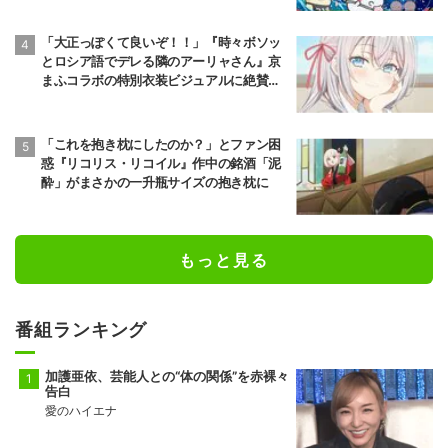
「大正っぽくて良いぞ！！」『時々ボソッ
とロシア語でデレる隣のアーリャさん』京
まふコラボの特別衣装ビジュアルに絶賛の
声
「これを抱き枕にしたのか？」とファン困
惑『リコリス・リコイル』作中の銘酒「泥
酔」がまさかの一升瓶サイズの抱き枕に
もっと見る
番組ランキング
加護亜依、芸能人との“体の関係”を赤裸々
告白
愛のハイエナ