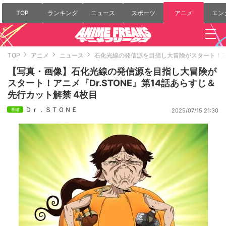
TOP
ランキング
ニュース
スポーツ
アニメ
エン
TOP
アニメ
ニュース
石化光線の発信源を目指し大冒険がスタート！アニ
【写真・画像】石化光線の発信源を目指し大冒険が
スタート！アニメ『Dr.STONE』第14話あらすじ＆
先行カット解禁 4枚目
Ｄｒ．ＳＴＯＮＥ
2025/07/15 21:30