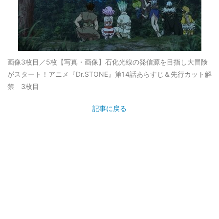
画像3枚目／5枚
【写真・画像】石化光線の発信源を目指し大冒険
がスタート！アニメ『Dr.STONE』第14話あらすじ＆先行カット解
禁 3枚目
記事に戻る