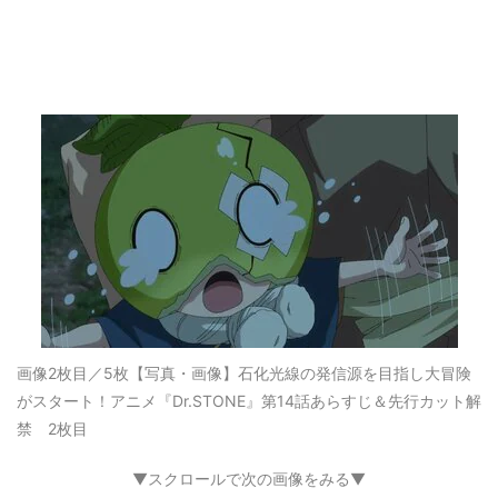
画像2枚目／5枚
【写真・画像】石化光線の発信源を目指し大冒険
がスタート！アニメ『Dr.STONE』第14話あらすじ＆先行カット解
禁 2枚目
▼スクロールで次の画像をみる▼