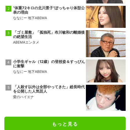
“体重72キロの北川景子”ぽっちゃり体型公
表の理由
ななにー 地下ABEMA
「ゴミ屋敷」「孤独死」布川敏和の離婚後
の絶望生活
ABEMAエンタメ
小学生ギャル（12歳）の登校姿＆すっぴん
に衝撃
ななにー 地下ABEMA
「人殺す以外は全部やってきた」総長時代
を公開した人気芸人
愛のハイエナ
もっと見る