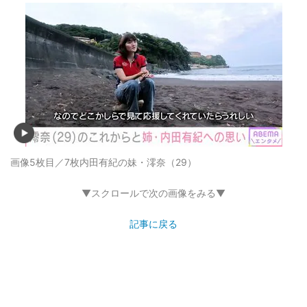
画像5枚目／7枚
内田有紀の妹・澪奈（29）
▼スクロールで次の画像をみる▼
記事に戻る