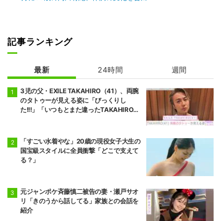
記事ランキング
最新
24時間
週間
3児の父・EXILE TAKAHIRO（41）、両腕
のタトゥーが見える姿に「びっくりし
た!!!」「いつもとまた違ったTAKAHIROさ
ん」などの反響
「すごい水着やな」20歳の現役女子大生の
国宝級スタイルに全員衝撃「どこで支えて
る？」
元ジャンポケ斉藤慎二被告の妻・瀬戸サオ
リ「きのうから話してる」家族との会話を
紹介