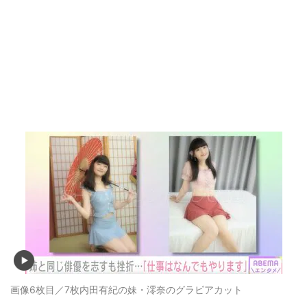
画像6枚目／7枚
内田有紀の妹・澪奈のグラビアカット