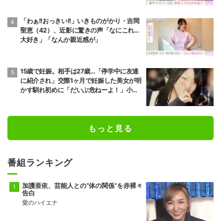
「わぁ!!おっきい!!」いきものがかり・吉岡
聖恵（42）、近影に驚きの声「なにこれ…
大好き」「なんか親近感が」
15歳で妊娠。相手は27歳…「停学中に友達
に紹介され」交際1ヶ月で妊娠した美女が明
かす馴れ初めに「だいぶ危ねーよ！」小森
純も絶句
もっと見る
番組ランキング
加護亜依、芸能人との“体の関係”を赤裸々
告白
愛のハイエナ