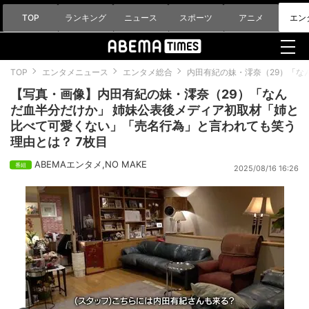
TOP
ランキング
ニュース
スポーツ
アニメ
エン
TOP
エンタメニュース
エンタメ総合
内田有紀の妹・澪奈（29）「な
【写真・画像】内田有紀の妹・澪奈（29）「なん
だ血半分だけか」 姉妹公表後メディア初取材「姉と
比べて可愛くない」「売名行為」と言われても笑う
理由とは？ 7枚目
ABEMAエンタメ
,
NO MAKE
2025/08/16 16:26