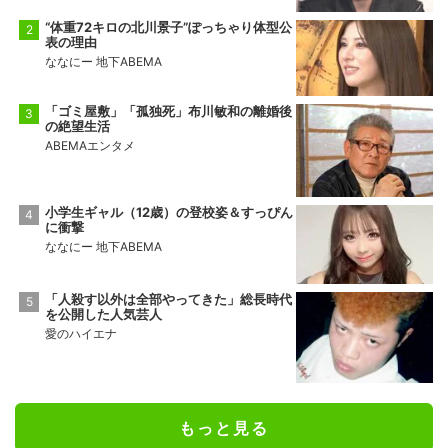
“体重72キロの北川景子”ぽっちゃり体型公
表の理由
ななにー 地下ABEMA
「ゴミ屋敷」「孤独死」布川敏和の離婚後
の絶望生活
ABEMAエンタメ
小学生ギャル（12歳）の登校姿＆すっぴん
に衝撃
ななにー 地下ABEMA
「人殺す以外は全部やってきた」総長時代
を公開した人気芸人
愛のハイエナ
もっと見る