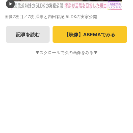
画像7枚目／7枚
澪奈と内田有紀 5LDKの実家公開
記事を読む
【映像】ABEMAでみる
▼スクロールで次の画像をみる▼