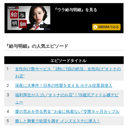
過去の「給与明細」を見る
ABEMAでみる
『ウラ給与明細』を見る
ABEMAでみる
『給与明細』の人気エピソード
エピソードタイトル
1
女性向け艶サービス「2秒に1回の絶頂」女性向け“オトナの
お店”
2
深夜に大事件！日本の性愛を支える ホテル従業員潜入
3
福利厚生がスゴい“オトナのお店”！19歳元アイドル嬢デビ