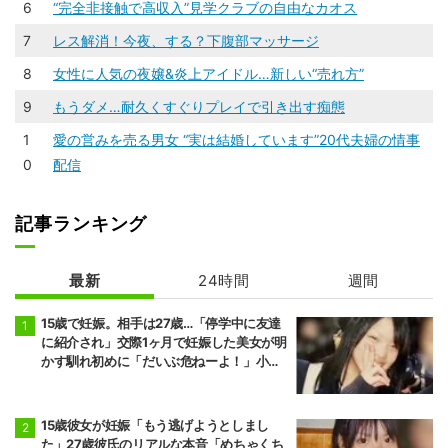
ュー
4
愛の営みを売る男女 "お金に執着ない”交際９ヶ月カップル
5
癒しと興奮で欲望を満す メンズエステに潜入！
6
“完全非接触で高収入”見学クラブの自由なカオス
7
レス解消！今夜、する？下腹部マッサージ
8
女性に人気の夜嬢&炎上アイドル…新しい“売れ方”
9
もうダメ…耐久くすぐりプレイで引き出す痴態
1
愛の営みを売る男女 “実は結婚しています”20代夫婦の情事
0
配信
記事ランキング
最新
24時間
週間
15歳で妊娠。相手は27歳…「停学中に友達