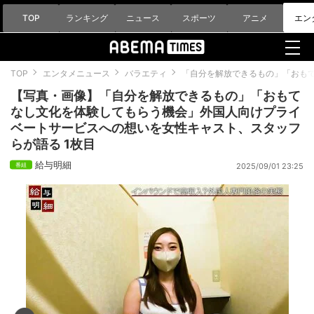
TOP
ランキング
ニュース
スポーツ
アニメ
エン
TOP
エンタメニュース
バラエティ
「自分を解放できるもの」「おも
【写真・画像】「自分を解放できるもの」「おもて
なし文化を体験してもらう機会」外国人向けプライ
ベートサービスへの想いを女性キャスト、スタッフ
らが語る 1枚目
給与明細
2025/09/01 23:25