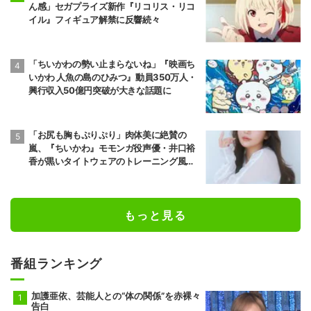
ん感」セガプライズ新作『リコリス・リコ
イル』フィギュア解禁に反響続々
「ちいかわの勢い止まらないね」『映画ち
いかわ 人魚の島のひみつ』動員350万人・
興行収入50億円突破が大きな話題に
「お尻も胸もぷりぷり」肉体美に絶賛の
嵐、『ちいかわ』モモンガ役声優・井口裕
香が黒いタイトウェアのトレーニング風景
公開
もっと見る
番組ランキング
加護亜依、芸能人との“体の関係”を赤裸々
告白