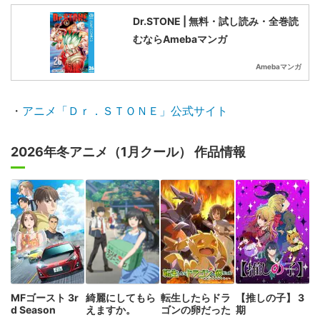
Dr.STONE | 無料・試し読み・全巻読
むならAmebaマンガ
Amebaマンガ
・
アニメ「Ｄｒ．ＳＴＯＮＥ」公式サイト
2026年冬アニメ（1月クール） 作品情報
MFゴースト 3r
綺麗にしてもら
転生したらドラ
【推しの子】 3
d Season
えますか。
ゴンの卵だった
期