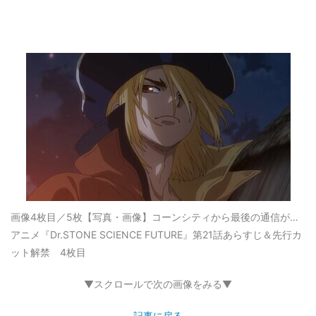
画像4枚目／5枚
【写真・画像】コーンシティから最後の通信が…
アニメ『Dr.STONE SCIENCE FUTURE』第21話あらすじ＆先行カ
ット解禁 4枚目
▼スクロールで次の画像をみる▼
記事に戻る