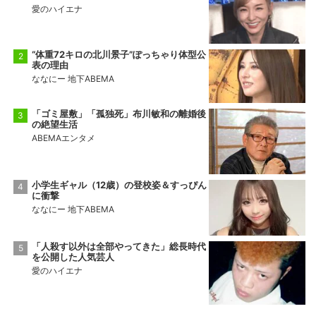
愛のハイエナ
“体重72キロの北川景子”ぽっちゃり体型公
表の理由
ななにー 地下ABEMA
「ゴミ屋敷」「孤独死」布川敏和の離婚後
の絶望生活
ABEMAエンタメ
小学生ギャル（12歳）の登校姿＆すっぴん
に衝撃
ななにー 地下ABEMA
「人殺す以外は全部やってきた」総長時代
を公開した人気芸人
愛のハイエナ