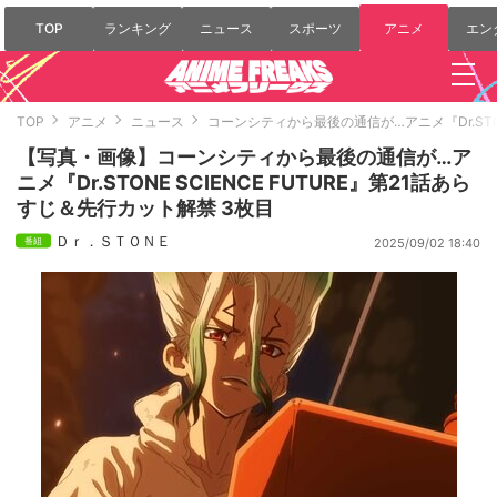
TOP
ランキング
ニュース
スポーツ
アニメ
エン
TOP
アニメ
ニュース
コーンシティから最後の通信が…アニメ『Dr.STON
【写真・画像】コーンシティから最後の通信が…ア
ニメ『Dr.STONE SCIENCE FUTURE』第21話あら
すじ＆先行カット解禁 3枚目
Ｄｒ．ＳＴＯＮＥ
2025/09/02 18:40