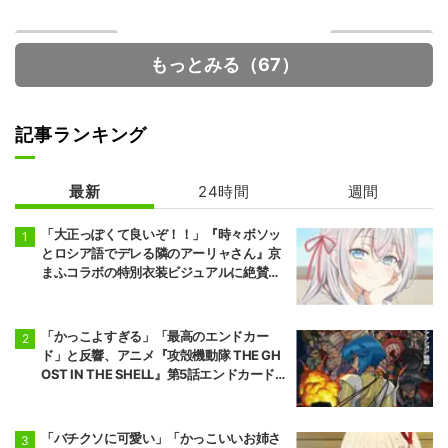
もっとみる（67）
記事ランキング
最新
24時間
週間
炎炎ノ消防隊 参
花ざかりの君た
ノ章 第2クール
ちへ
「大正っぽくて良いぞ！！」『時々ボソッ
とロシア語でデレる隣のアーリャさん』京
まふコラボの特別衣装ビジュアルに絶賛の
声
「かっこよすぎる」「最高のエンドカー
ド」と反響、アニメ『攻殻機動隊 THE GH
OST IN THE SHELL』第5話エンドカード公
開
「バチクソに可愛い」「かっこいいお姉さ