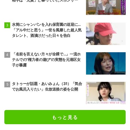
相手は「兄貴」と慕っていたスポンサー
水筒にシャンパンを入れ保育園の送迎に…
「アル中だと思う」一世を風靡した超人気
タレント、酒漬けだった日々を告白
「名前を言えない方々が全裸で…」一流ホ
テルでの"権力者の遊び"の実態を元港区女
子が暴露
タトゥーが話題・あいみょん（31）「気合
でお風呂入りたい」生放送後の姿を公開
もっと見る