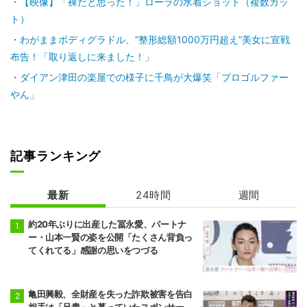
【映像】「裸だと思った！」ローラの水着ショット（複数カッ
ト）
わがままボディグラドル、“整形総額1000万円超え”美女に宣戦
布告！「取り返しに来ました！」
ダイアン津田の楽屋での様子に千鳥が大爆笑「プロゴルファー
やん」
記事ランキング
最新
24時間
週間
約20年ぶりに出産した冨永愛、パートナ
ー・山本一賢の姿を公開「たくさん背負っ
てくれてる」感謝の思いをつづる
亀田興毅、全財産を失った詐欺被害を告白