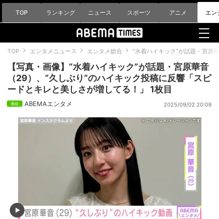
TOP
ランキング
ニュース
スポーツ
アニメ
エン
TOP
エンタメニュース
エンタメ総合
“水着ハイキック”が話題・宮原
【写真・画像】“水着ハイキック”が話題・宮原華音
（29）、“久しぶり”のハイキック投稿に反響「スピ
ードとキレと美しさが増してる！」 1枚目
ABEMAエンタメ
2025/09/02 20:09