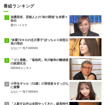
番組ランキング
加護亜依、芸能人との“体の関係”を赤裸々
告白
愛のハイエナ
“体重72キロの北川景子”ぽっちゃり体型公
表の理由
ななにー 地下ABEMA
「ゴミ屋敷」「孤独死」布川敏和の離婚後
の絶望生活
ABEMAエンタメ
小学生ギャル（12歳）の登校姿＆すっぴん
に衝撃
ななにー 地下ABEMA
「人殺す以外は全部やってきた」総長時代