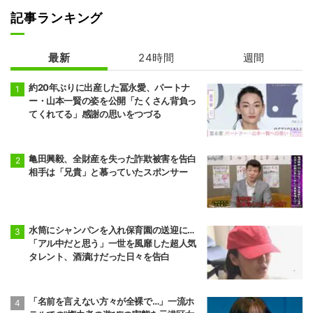
記事ランキング
最新
24時間
週間
約20年ぶりに出産した冨永愛、パートナ
ー・山本一賢の姿を公開「たくさん背負っ
てくれてる」感謝の思いをつづる
亀田興毅、全財産を失った詐欺被害を告白
相手は「兄貴」と慕っていたスポンサー
水筒にシャンパンを入れ保育園の送迎に…
「アル中だと思う」一世を風靡した超人気
タレント、酒漬けだった日々を告白
「名前を言えない方々が全裸で…」一流ホ