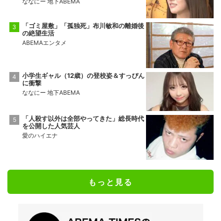
ななにー 地下ABEMA
「ゴミ屋敷」「孤独死」布川敏和の離婚後
の絶望生活
ABEMAエンタメ
小学生ギャル（12歳）の登校姿＆すっぴん
に衝撃
ななにー 地下ABEMA
「人殺す以外は全部やってきた」総長時代
を公開した人気芸人
愛のハイエナ
もっと見る