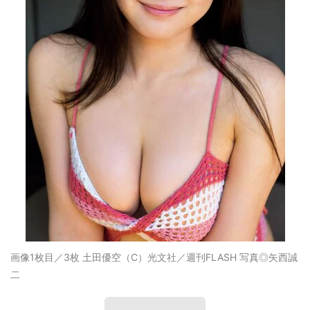
画像1枚目／3枚
土田優空（C）光文社／週刊FLASH 写真◎矢西誠
二