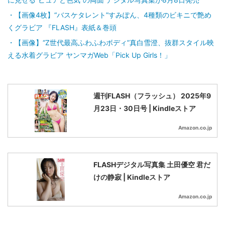
【画像4枚】“バスケタレント”すみぽん、4種類のビキニで艶め
くグラビア 『FLASH』表紙＆巻頭
【画像】“Z世代最高ふわふわボディ”真白雪澄、抜群スタイル映
える水着グラビア ヤンマガWeb「Pick Up Girls！」
週刊FLASH（フラッシュ） 2025年9
月23日・30日号 | Kindleストア
Amazon.co.jp
FLASHデジタル写真集 土田優空 君だ
けの静寂 | Kindleストア
Amazon.co.jp