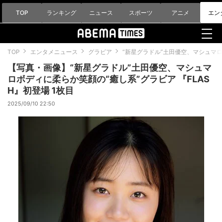
TOP
ランキング
ニュース
スポーツ
アニメ
エン
TOP
エンタメニュース
グラビア
“新星グラドル”土田優空、マシュマロ
【写真・画像】“新星グラドル”土田優空、マシュマ
ロボディに柔らか笑顔の“癒し系”グラビア 『FLAS
H』初登場 1枚目
2025/09/10 22:50