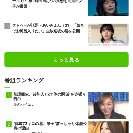
テルでの"権力者の遊び"の実態を元港区女
子が暴露
タトゥーが話題・あいみょん（31）「気合
でお風呂入りたい」生放送後の姿を公開
もっと見る
番組ランキング
加護亜依、芸能人との“体の関係”を赤裸々
告白
愛のハイエナ
“体重72キロの北川景子”ぽっちゃり体型公
表の理由