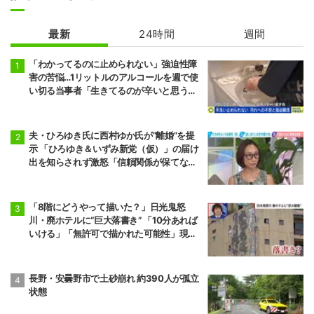
最新
24時間
週間
「わかってるのに止められない」強迫性障
害の苦悩…1リットルのアルコールを週で使
い切る当事者「生きてるのが辛いと思うこ
ともある」
夫・ひろゆき氏に西村ゆか氏が“離婚”を提
示 「ひろゆき＆いずみ新党（仮）」の届け
出を知らされず激怒「信頼関係が保てない
状態で夫婦を続けるのは無理」
「8階にどうやって描いた？」日光鬼怒
川・廃ホテルに“巨大落書き” 「10分あれば
いける」「無許可で描かれた可能性」現役
アーティストらが見解
長野・安曇野市で土砂崩れ 約390人が孤立
状態