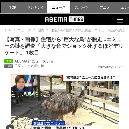
TOP
ランキング
ニュース
スポーツ
アニメ
エン
TOP
ニュース
国内
住宅から“巨大な鳥”が脱走…エミューの謎を調査
【写真・画像】住宅から“巨大な鳥”が脱走…エミュ
ーの謎を調査「大きな音でショック死するほどデリ
ケート」 1枚目
ABEMA的ニュースショー
千原ジュニア
,
田中萌
2025/09/10 07:15