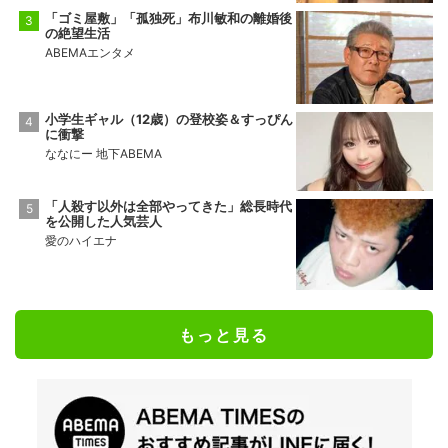
「ゴミ屋敷」「孤独死」布川敏和の離婚後
の絶望生活
ABEMAエンタメ
小学生ギャル（12歳）の登校姿＆すっぴん
に衝撃
ななにー 地下ABEMA
「人殺す以外は全部やってきた」総長時代
を公開した人気芸人
愛のハイエナ
もっと見る