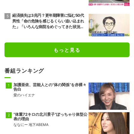
経済損失は3兆円？更年期障害に悩む50代
男性「命の危険を感じるくらい追い込まれ
た」「いろんな病院をめぐってきた状況が1
0年続いた」“ゆらぎ世代”の本音と社会の支
え方
もっと見る
番組ランキング
加護亜依、芸能人との“体の関係”を赤裸々
告白
愛のハイエナ
“体重72キロの北川景子”ぽっちゃり体型公
表の理由
ななにー 地下ABEMA