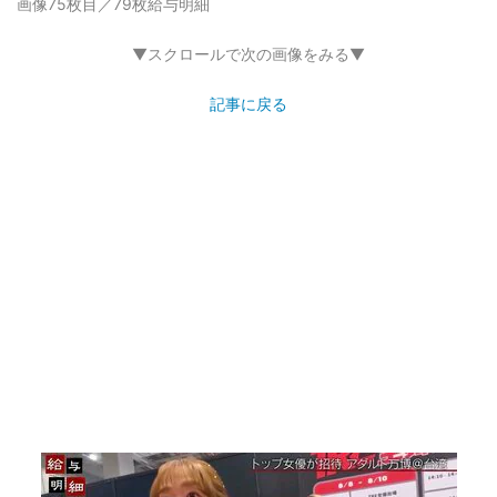
画像75枚目／79枚
給与明細
▼スクロールで次の画像をみる▼
記事に戻る