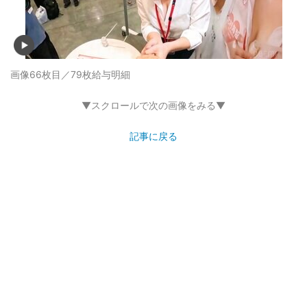
画像66枚目／79枚
給与明細
▼スクロールで次の画像をみる▼
記事に戻る