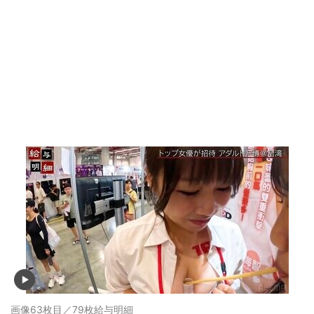
画像63枚目／79枚
給与明細