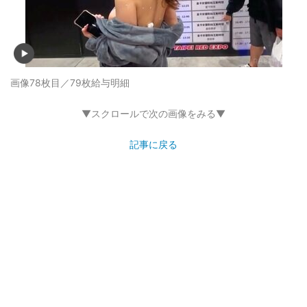
画像78枚目／79枚
給与明細
▼スクロールで次の画像をみる▼
記事に戻る