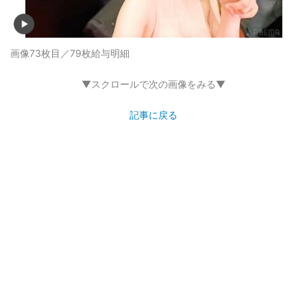
画像73枚目／79枚
給与明細
▼スクロールで次の画像をみる▼
記事に戻る