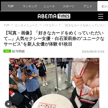
TOP
ランキング
ニュース
スポーツ
アニメ
エン
TOP
エンタメニュース
バラエティ
「好きなカードをめくっていただい
【写真・画像】「好きなカードをめくっていただい
て…」人気セクシー女優・白石茉莉奈の“ユニークな
サービス”を新人女優が体験 61枚目
給与明細
2025/09/10 21:55