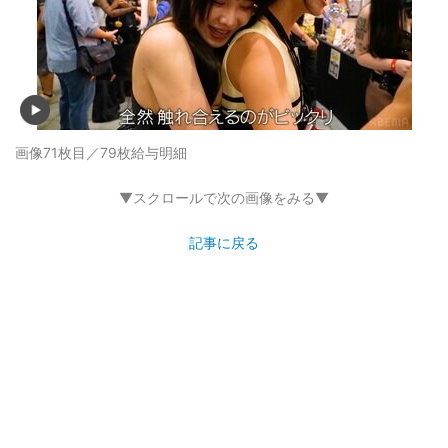
画像71枚目／79枚
給与明細
▼スクロールで次の画像をみる▼
記事に戻る