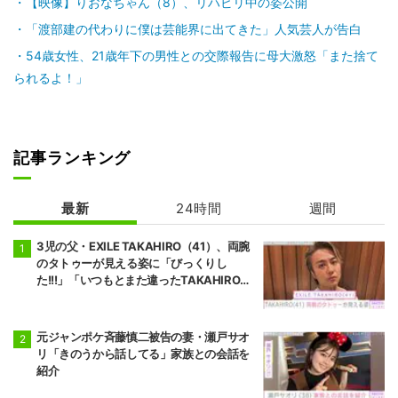
【映像】りおなちゃん（8）、リハビリ中の姿公開
「渡部建の代わりに僕は芸能界に出てきた」人気芸人が告白
54歳女性、21歳年下の男性との交際報告に母大激怒「また捨て
られるよ！」
記事ランキング
最新
24時間
週間
3児の父・EXILE TAKAHIRO（41）、両腕
のタトゥーが見える姿に「びっくりし
た!!!」「いつもとまた違ったTAKAHIROさ
ん」などの反響
元ジャンポケ斉藤慎二被告の妻・瀬戸サオ
リ「きのうから話してる」家族との会話を
紹介