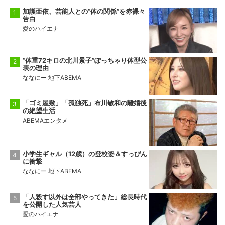
加護亜依、芸能人との“体の関係”を赤裸々
告白
愛のハイエナ
“体重72キロの北川景子”ぽっちゃり体型公
表の理由
ななにー 地下ABEMA
「ゴミ屋敷」「孤独死」布川敏和の離婚後
の絶望生活
ABEMAエンタメ
小学生ギャル（12歳）の登校姿＆すっぴん
に衝撃
ななにー 地下ABEMA
「人殺す以外は全部やってきた」総長時代
を公開した人気芸人
愛のハイエナ