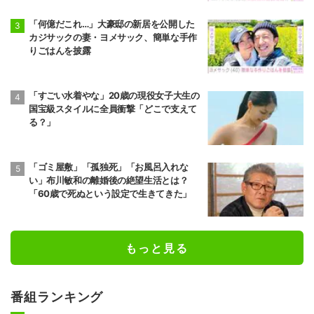
「何億だこれ…」大豪邸の新居を公開した
カジサックの妻・ヨメサック、簡単な手作
りごはんを披露
「すごい水着やな」20歳の現役女子大生の
国宝級スタイルに全員衝撃「どこで支えて
る？」
「ゴミ屋敷」「孤独死」「お風呂入れな
い」布川敏和の離婚後の絶望生活とは？
「60歳で死ぬという設定で生きてきた」
もっと見る
番組ランキング