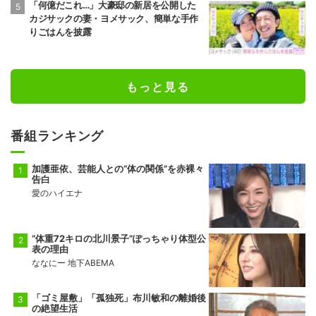
「何億だこれ…」大豪邸の新居を公開した
カジサックの妻・ヨメサック、簡単な手作
りごはんを披露
もっと見る
番組ランキング
加護亜依、芸能人との“体の関係”を赤裸々
告白
愛のハイエナ
“体重72キロの北川景子”ぽっちゃり体型公
表の理由
ななにー 地下ABEMA
「ゴミ屋敷」「孤独死」布川敏和の離婚後
の絶望生活