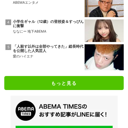
ABEMAエンタメ
小学生ギャル（12歳）の登校姿＆すっぴん
に衝撃
ななにー 地下ABEMA
「人殺す以外は全部やってきた」総長時代
を公開した人気芸人
愛のハイエナ
もっと見る