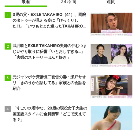
最新
24時間
週間
3児の父・EXILE TAKAHIRO（41）、両腕
のタトゥーが見える姿に「びっくりし
た!!!」「いつもとまた違ったTAKAHIROさ
ん」などの反響
武井咲とEXILE TAKAHIRO夫婦の仲むつま
じいやり取りに反響「いとおしすぎる…」
「夫婦のストーリーほんと好き」
元ジャンポケ斉藤慎二被告の妻・瀬戸サオ
リ「きのうから話してる」家族との会話を
紹介
「すごい水着やな」20歳の現役女子大生の
国宝級スタイルに全員衝撃「どこで支えて
る？」