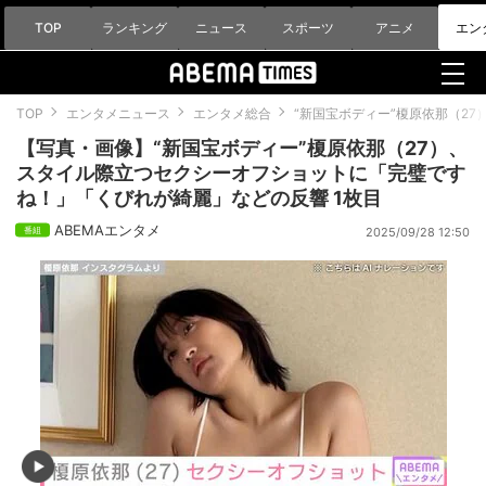
TOP
ランキング
ニュース
スポーツ
アニメ
エン
TOP
エンタメニュース
エンタメ総合
“新国宝ボディー”榎原依那（2
【写真・画像】“新国宝ボディー”榎原依那（27）、
スタイル際立つセクシーオフショットに「完璧です
ね！」「くびれが綺麗」などの反響 1枚目
ABEMAエンタメ
2025/09/28 12:50