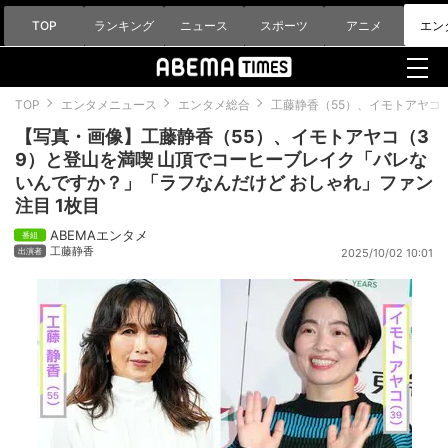
TOP
ランキング
ニュース
スポーツ
アニメ
エン
TOP
エンタメニュース
エンタメ総合
工藤静香（55）、イモトアヤコ
【写真・画像】工藤静香（55）、イモトアヤコ（3
9）と登山を満喫 山頂でコーヒーブレイク「バレな
いんですか？」「ラフなんだけど おしゃれ」ファン
注目 1枚目
ABEMAエンタメ
工藤静香
2025/10/02 10:01