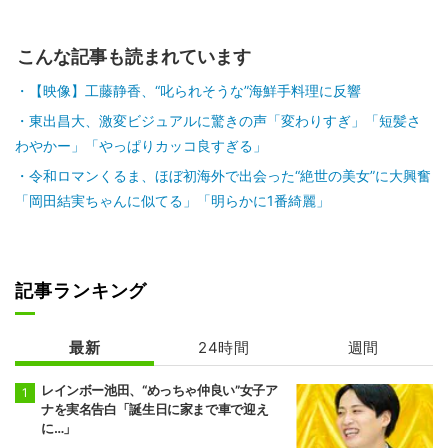
こんな記事も読まれています
【映像】工藤静香、“叱られそうな”海鮮手料理に反響
東出昌大、激変ビジュアルに驚きの声「変わりすぎ」「短髪さ
わやかー」「やっぱりカッコ良すぎる」
令和ロマンくるま、ほぼ初海外で出会った“絶世の美女”に大興奮
「岡田結実ちゃんに似てる」「明らかに1番綺麗」
記事ランキング
最新
24時間
週間
レインボー池田、“めっちゃ仲良い”女子ア
ナを実名告白「誕生日に家まで車で迎え
に…」