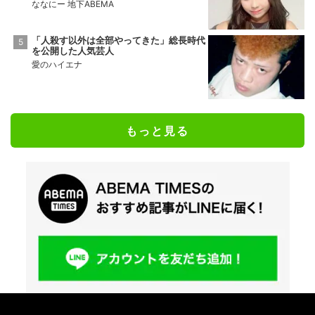
ななにー 地下ABEMA
「人殺す以外は全部やってきた」総長時代
を公開した人気芸人
愛のハイエナ
もっと見る