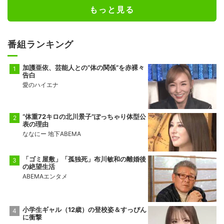
もっと見る
番組ランキング
加護亜依、芸能人との“体の関係”を赤裸々
告白
愛のハイエナ
“体重72キロの北川景子”ぽっちゃり体型公
表の理由
ななにー 地下ABEMA
「ゴミ屋敷」「孤独死」布川敏和の離婚後
の絶望生活
ABEMAエンタメ
小学生ギャル（12歳）の登校姿＆すっぴん
に衝撃