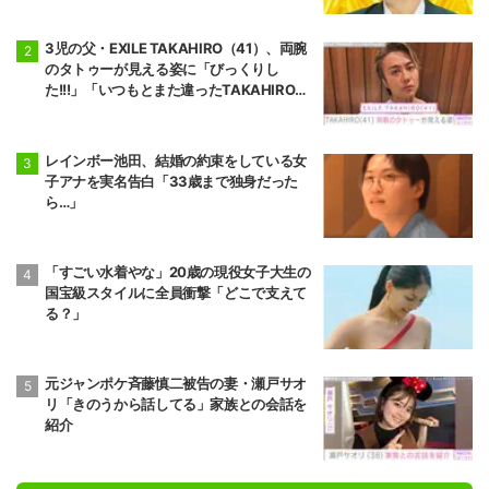
3児の父・EXILE TAKAHIRO（41）、両腕
のタトゥーが見える姿に「びっくりし
た!!!」「いつもとまた違ったTAKAHIROさ
ん」などの反響
レインボー池田、結婚の約束をしている女
子アナを実名告白「33歳まで独身だった
ら…」
「すごい水着やな」20歳の現役女子大生の
国宝級スタイルに全員衝撃「どこで支えて
る？」
元ジャンポケ斉藤慎二被告の妻・瀬戸サオ
リ「きのうから話してる」家族との会話を
紹介