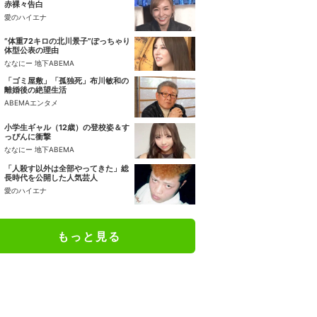
赤裸々告白
愛のハイエナ
“体重72キロの北川景子”ぽっちゃり
体型公表の理由
ななにー 地下ABEMA
「ゴミ屋敷」「孤独死」布川敏和の
離婚後の絶望生活
ABEMAエンタメ
小学生ギャル（12歳）の登校姿＆す
っぴんに衝撃
ななにー 地下ABEMA
「人殺す以外は全部やってきた」総
長時代を公開した人気芸人
愛のハイエナ
もっと見る