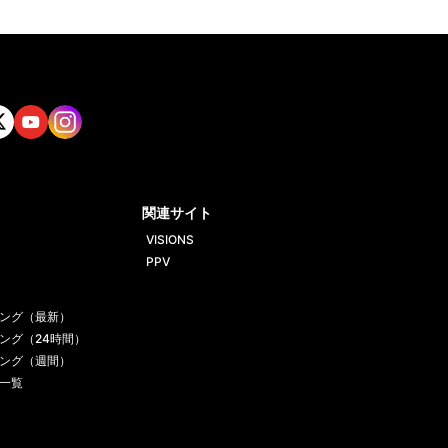
tt
Yout
Insta
ube
gram
関連サイト
VISIONS
PPV
ング（最新）
ング（24時間）
ング（週間）
一覧