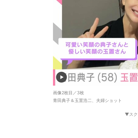
画像2枚目／3枚
青田典子＆玉置浩二、夫婦ショット
▼スク