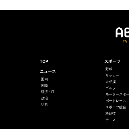
TOP
スポーツ
野球
ニュース
サッカー
国内
大相撲
国際
ゴルフ
経済・IT
モータースポ
政治
ボートレース
話題
スポーツ総合
格闘技
テニス