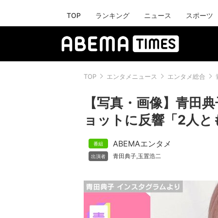
TOP
ランキング
ニュース
スポーツ
TOP
エンタメニュース
エンタメ総合
【写真・画像】青田典
ョットに反響「2人と
ABEMAエンタメ
青田典子
玉置浩二
,