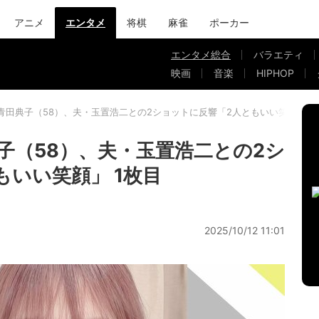
アニメ
エンタメ
将棋
麻雀
ポーカー
エンタメ総合
バラエティ
映画
音楽
HIPHOP
青田典子（58）、夫・玉置浩二との2ショットに反響「2人ともいい笑顔」
子（58）、夫・玉置浩二との2シ
もいい笑顔」 1枚目
2025/10/12 11:01