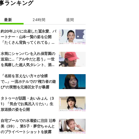
事ランキング
最新
24時間
週間
約20年ぶりに出産した冨永愛、パ
ートナー・山本一賢の姿を公開
「たくさん背負ってくれてる」感
謝の思いをつづる
水筒にシャンパンを入れ保育園の
送迎に…「アル中だと思う」一世
を風靡した超人気タレント、酒漬
けだった日々を告白
「名前を言えない方々が全裸
で…」一流ホテルでの"権力者の遊
び"の実態を元港区女子が暴露
タトゥーが話題・あいみょん（3
1）「気合でお風呂入りたい」生
放送後の姿を公開
自宅プールでの水着姿に注目 辻希
美（39）、第5子・夢空ちゃんと
のプライベートショットを披露