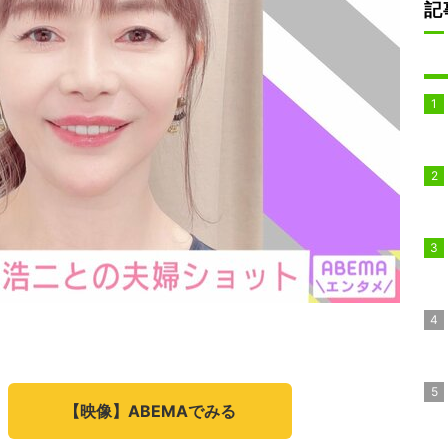
記
【映像】ABEMAでみる